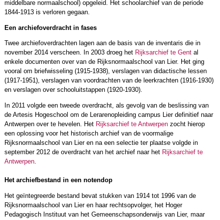
middelbare normaalschool) opgeleid. Het schoolarchief van de periode
1844-1913 is verloren gegaan.
Een archiefoverdracht in fases
Twee archiefoverdrachten lagen aan de basis van de inventaris die in
november 2014 verscheen. In 2003 droeg het
Rijksarchief te Gent
al
enkele documenten over van de Rijksnormaalschool van Lier. Het ging
vooral om briefwisseling (1915-1938), verslagen van didactische lessen
(1917-1951), verslagen van voordrachten van de leerkrachten (1916-1930)
en verslagen over schooluitstappen (1920-1930).
In 2011 volgde een tweede overdracht, als gevolg van de beslissing van
de Artesis Hogeschool om de Lerarenopleiding campus Lier definitief naar
Antwerpen over te hevelen. Het
Rijksarchief te Antwerpen
zocht hierop
een oplossing voor het historisch archief van de voormalige
Rijksnormaalschool van Lier en na een selectie ter plaatse volgde in
september 2012 de overdracht van het archief naar het
Rijksarchief te
Antwerpen
.
Het archiefbestand in een notendop
Het geïntegreerde bestand bevat stukken van 1914 tot 1996 van de
Rijksnormaalschool van Lier en haar rechtsopvolger, het Hoger
Pedagogisch Instituut van het Gemeenschapsonderwijs van Lier, maar