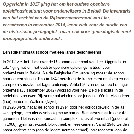
Opgericht in 1817 ging het om het oudste openbare
opleidingsinstituut voor onderwijzers in België. De inventaris
van het archief van de Rijksnormaalschool van Lier,
verschenen in november 2014, leent zich voor de studie van
de historische pedagogiek, maar ook voor genealogisch en/of
prosopografisch onderzoek.
Een Rijksnormaalschool met een lange geschiedenis
In 2012 viel het doek over de Rijksnormaalschool van Lier. Opgericht in
1817 ging het om het oudste openbare opleidingsinstituut voor
onderwijzers in België. Na de Belgische Omwenteling moest de school
haar deuren sluiten. Pas in 1842 bereikten de katholieken en liberalen een
compromis inzake het lager onderwijs. Artikel 30 van de wet op het lager
onderwijs (23 september 1842) voorzag voor heel België slechts in de
oprichting van twee Rijksnormaalscholen voor jongens: één in Vlaanderen
(Lier) en één in Wallonië (Nijvel).
In 1926 werd, nadat de school in 1914 door het oorlogsgeweld in de as
was gelegd, een nieuw schoolgebouw aan de Berlaarsestraat in gebruik
genomen. Het was een reusachtig complex inclusief zwembad (gedempt
in 1986), gymnastiekzaal, bibliotheek en leeskamers. Vanaf 1946 werden
naast onderwijzers (aan de lagere normaalschool), ook regenten (aan de