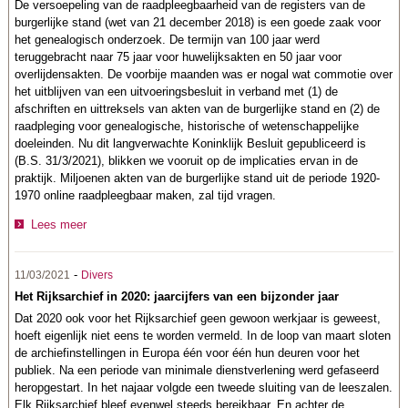
De versoepeling van de raadpleegbaarheid van de registers van de
burgerlijke stand (wet van 21 december 2018) is een goede zaak voor
het genealogisch onderzoek. De termijn van 100 jaar werd
teruggebracht naar 75 jaar voor huwelijksakten en 50 jaar voor
overlijdensakten. De voorbije maanden was er nogal wat commotie over
het uitblijven van een uitvoeringsbesluit in verband met (1) de
afschriften en uittreksels van akten van de burgerlijke stand en (2) de
raadpleging voor genealogische, historische of wetenschappelijke
doeleinden. Nu dit langverwachte Koninklijk Besluit gepubliceerd is
(B.S. 31/3/2021), blikken we vooruit op de implicaties ervan in de
praktijk. Miljoenen akten van de burgerlijke stand uit de periode 1920-
1970 online raadpleegbaar maken, zal tijd vragen.
Lees meer
-
11/03/2021
Divers
Het Rijksarchief in 2020: jaarcijfers van een bijzonder jaar
Dat 2020 ook voor het Rijksarchief geen gewoon werkjaar is geweest,
hoeft eigenlijk niet eens te worden vermeld. In de loop van maart sloten
de archiefinstellingen in Europa één voor één hun deuren voor het
publiek. Na een periode van minimale dienstverlening werd gefaseerd
heropgestart. In het najaar volgde een tweede sluiting van de leeszalen.
Elk Rijksarchief bleef evenwel steeds bereikbaar. En achter de