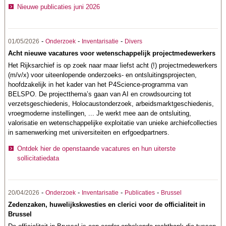
Nieuwe publicaties juni 2026
-
-
-
01/05/2026
Onderzoek
Inventarisatie
Divers
Acht nieuwe vacatures voor wetenschappelijk projectmedewerkers
Het Rijksarchief is op zoek naar maar liefst acht (!) projectmedewerkers
(m/v/x) voor uiteenlopende onderzoeks- en ontsluitingsprojecten,
hoofdzakelijk in het kader van het P4Science-programma van
BELSPO. De projectthema’s gaan van AI en crowdsourcing tot
verzetsgeschiedenis, Holocaustonderzoek, arbeidsmarktgeschiedenis,
vroegmoderne instellingen, ... Je werkt mee aan de ontsluiting,
valorisatie en wetenschappelijke exploitatie van unieke archiefcollecties
in samenwerking met universiteiten en erfgoedpartners.
Ontdek hier de openstaande vacatures en hun uiterste
sollicitatiedata
-
-
-
-
20/04/2026
Onderzoek
Inventarisatie
Publicaties
Brussel
Zedenzaken, huwelijkskwesties en clerici voor de officialiteit in
Brussel