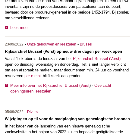
De archieven van de Raad van Brabant blijven intrigeren. In een nieuwe
inventaris zijn nu de procesdossiers van particulieren aan de beurt,
bewaard door de procureur-generaal in de periode 1452-1794. Bijzonder,
om verschillende redenen!
Lees meer
-
-
23/09/2022
Onze gebouwen en leeszalen
Brussel
Rijksarchief Brussel (Vorst) opnieuw drie dagen per week open
Vanaf 1 oktober is de leeszaal van het
Rijksarchief Brussel (Vorst)
open op dinsdag, woensdag en donderdag. Het is niet langer verplicht
om een afspraak te maken, maar documenten min. 24 uur op voorhand
reserveren
per e-mail
blijft sterk aangeraden.
Meer info over het Rijksarchief Brussel (Vorst
) -
Overzicht
openingsuren leeszalen
-
05/09/2022
Divers
Wijzigingen op til voor de raadpleging van genealogische bronnen
In het kader van de lancering van een nieuwe genealogische
zoekwebsite in het najaar van 2022 zullen bepaalde gedigitaliseerde