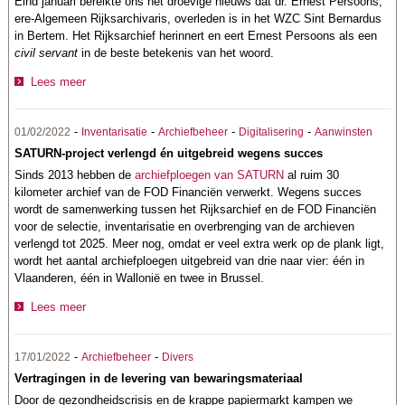
Eind januari bereikte ons het droevige nieuws dat dr. Ernest Persoons,
ere-Algemeen Rijksarchivaris, overleden is in het WZC Sint Bernardus
in Bertem. Het Rijksarchief herinnert en eert Ernest Persoons als een
civil servant
in de beste betekenis van het woord.
Lees meer
-
-
-
-
01/02/2022
Inventarisatie
Archiefbeheer
Digitalisering
Aanwinsten
SATURN-project verlengd én uitgebreid wegens succes
Sinds 2013 hebben de
archiefploegen van SATURN
al ruim 30
kilometer archief van de FOD Financiën verwerkt. Wegens succes
wordt de samenwerking tussen het Rijksarchief en de FOD Financiën
voor de selectie, inventarisatie en overbrenging van de archieven
verlengd tot 2025. Meer nog, omdat er veel extra werk op de plank ligt,
wordt het aantal archiefploegen uitgebreid van drie naar vier: één in
Vlaanderen, één in Wallonië en twee in Brussel.
Lees meer
-
-
17/01/2022
Archiefbeheer
Divers
Vertragingen in de levering van bewaringsmateriaal
Door de gezondheidscrisis en de krappe papiermarkt kampen we