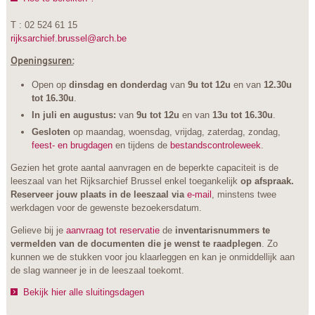
T : 02 524 61 15
rijksarchief.brussel@arch.be
Openingsuren:
Open op
dinsdag en donderdag
van
9u tot 12u
en van
12.30u
tot 16.30u
.
In juli en augustus:
van
9u tot 12u
en van
13u tot 16.30u
.
Gesloten
op maandag, woensdag, vrijdag, zaterdag, zondag,
feest- en brugdagen
en tijdens de
bestandscontroleweek
.
Gezien het grote aantal aanvragen en de beperkte capaciteit is de
leeszaal van het Rijksarchief Brussel enkel toegankelijk
op afspraak.
Reserveer jouw plaats in de leeszaal via
e-mail
, minstens twee
werkdagen voor de gewenste bezoekersdatum.
Gelieve bij je
aanvraag tot reservatie
de
inventarisnummers te
vermelden van de documenten die je wenst te raadplegen
. Zo
kunnen we de stukken voor jou klaarleggen en kan je onmiddellijk aan
de slag wanneer je in de leeszaal toekomt.
Bekijk hier alle sluitingsdagen