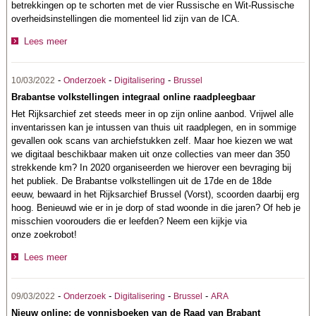
betrekkingen op te schorten met de vier Russische en Wit-Russische
overheidsinstellingen die momenteel lid zijn van de ICA.
Lees meer
-
-
-
10/03/2022
Onderzoek
Digitalisering
Brussel
Brabantse volkstellingen integraal online raadpleegbaar
Het Rijksarchief zet steeds meer in op zijn online aanbod. Vrijwel alle
inventarissen kan je intussen van thuis uit raadplegen, en in sommige
gevallen ook scans van archiefstukken zelf. Maar hoe kiezen we wat
we digitaal beschikbaar maken uit onze collecties van meer dan 350
strekkende km? In 2020 organiseerden we hierover een bevraging bij
het publiek. De Brabantse volkstellingen uit de 17de en de 18de
eeuw, bewaard in het Rijksarchief Brussel (Vorst), scoorden daarbij erg
hoog. Benieuwd wie er in je dorp of stad woonde in die jaren? Of heb je
misschien voorouders die er leefden? Neem een kijkje via
onze zoekrobot!
Lees meer
-
-
-
-
09/03/2022
Onderzoek
Digitalisering
Brussel
ARA
Nieuw online: de vonnisboeken van de Raad van Brabant