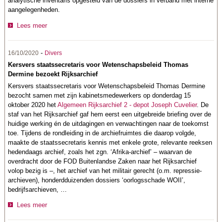
analytische inventaris opgesteld van de dossiers in verband met interne
aangelegenheden.
Lees meer
-
16/10/2020
Divers
Kersvers staatssecretaris voor Wetenschapsbeleid Thomas
Dermine bezoekt Rijksarchief
Kersvers staatssecretaris voor Wetenschapsbeleid Thomas Dermine
bezocht samen met zijn kabinetsmedewerkers op donderdag 15
oktober 2020 het
Algemeen Rijksarchief 2 - depot Joseph Cuvelier
. De
staf van het Rijksarchief gaf hem eerst een uitgebreide briefing over de
huidige werking én de uitdagingen en verwachtingen naar de toekomst
toe. Tijdens de rondleiding in de archiefruimtes die daarop volgde,
maakte de staatssecretaris kennis met enkele grote, relevante reeksen
hedendaags archief, zoals het zgn. ‘Afrika-archief’ – waarvan de
overdracht door de FOD Buitenlandse Zaken naar het Rijksarchief
volop bezig is –, het archief van het militair gerecht (o.m. repressie-
archieven), honderdduizenden dossiers ‘oorlogsschade WOII’,
bedrijfsarchieven, …
Lees meer