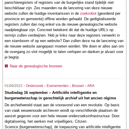
parochieregisters of registers van de burgerlijke stand tijdelijk niet
beschikbaar zijn. Zes maanden na de lancering van deze nieuwe
website zullen de huidige inventarissen in de
zoekrobot
(geordend per
provincie en gemeente) offline worden gehaald. De gedigitaliseerde
registers zullen dan nog enkel via de nieuwe genealogische website
raadpleegbaar zijn. Concreet betekent dit dat de huidige URL’s op
termijn zullen verdwijnen. Heb je links naar deze registers verwerkt in
een stamboom of op een website? Dan zullen deze na de lancering van
de nieuwe website aangepast moeten worden. We doen er alles aan om
de overgang zo vlot mogelijk te laten verlopen en danken je alvast voor
je begrip.
Naar de genealogische bronnen
-
-
-
-
01/09/2022
Onderzoek
Evenementen
Brussel
ARA
Studiedag 16 september – Artificiële intelligentie en
burgerwetenschap in gerechtelijk archief uit het ancien régime
De archiefwereld staat aan de vooravond van een revolutie. Op basis
van vaak eeuwenoude archieven wordt op verschillende plaatsen de
aanzet gegeven voor een hele nieuwe onderzoeksinfrastructuur. Door
digitalisering, het werken met vrijwilligers, Citizen
Science (burgerwetenschap), de toepassing van artificiële intelligentie