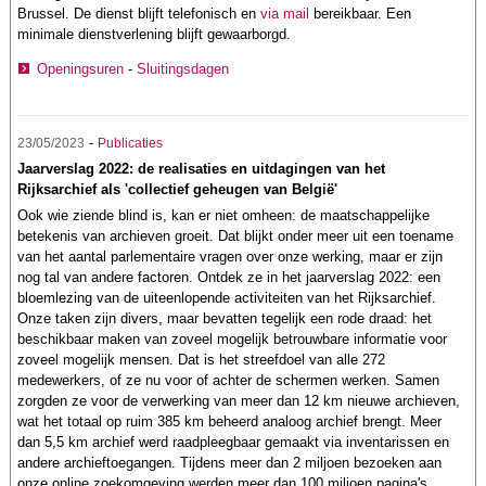
Brussel. De dienst blijft telefonisch en
via mail
bereikbaar. Een
minimale dienstverlening blijft gewaarborgd.
Openingsuren
-
Sluitingsdagen
-
23/05/2023
Publicaties
Jaarverslag 2022: de realisaties en uitdagingen van het
Rijksarchief als 'collectief geheugen van België'
Ook wie ziende blind is, kan er niet omheen: de maatschappelijke
betekenis van archieven groeit. Dat blijkt onder meer uit een toename
van het aantal parlementaire vragen over onze werking, maar er zijn
nog tal van andere factoren. Ontdek ze in het jaarverslag 2022: een
bloemlezing van de uiteenlopende activiteiten van het Rijksarchief.
Onze taken zijn divers, maar bevatten tegelijk een rode draad: het
beschikbaar maken van zoveel mogelijk betrouwbare informatie voor
zoveel mogelijk mensen. Dat is het streefdoel van alle 272
medewerkers, of ze nu voor of achter de schermen werken. Samen
zorgden ze voor de verwerking van meer dan 12 km nieuwe archieven,
wat het totaal op ruim 385 km beheerd analoog archief brengt. Meer
dan 5,5 km archief werd raadpleegbaar gemaakt via inventarissen en
andere archieftoegangen. Tijdens meer dan 2 miljoen bezoeken aan
onze online zoekomgeving werden meer dan 100 miljoen pagina's