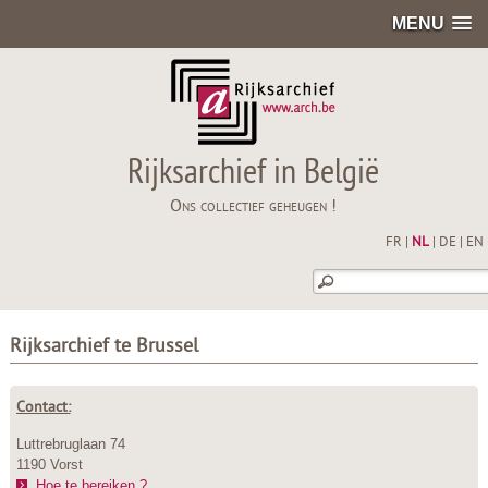
MENU
Rijksarchief in België
Ons collectief geheugen !
FR
|
NL
|
DE
|
EN
Rijksarchief te Brussel
Contact:
Luttrebruglaan 74
1190 Vorst
Hoe te bereiken ?