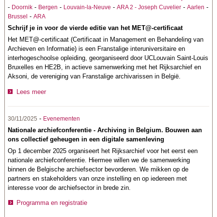
-
-
-
-
-
-
Doornik
Bergen
Louvain-la-Neuve
ARA 2 - Joseph Cuvelier
Aarlen
-
Brussel
ARA
Schrijf je in voor de vierde editie van het MET@-certificaat
Het MET@-certificaat (Certificaat in Management en Behandeling van
Archieven en Informatie) is een Franstalige interuniversitaire en
interhogeschoolse opleiding, georganiseerd door UCLouvain Saint-Louis
Bruxelles en HE2B, in actieve samenwerking met het Rijksarchief en
Aksoni, de vereniging van Franstalige archivarissen in België.
Lees meer
-
30/11/2025
Evenementen
Nationale archiefconferentie - Archiving in Belgium. Bouwen aan
ons collectief geheugen in een digitale samenleving
Op 1 december 2025 organiseert het Rijksarchief voor het eerst een
nationale archiefconferentie.
Hiermee willen we de samenwerking
binnen de Belgische archiefsector bevorderen. We mikken op de
partners en stakeholders van onze instelling en op iedereen met
interesse voor de archiefsector in brede zin.
Programma en registratie