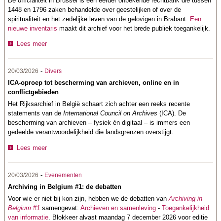
De officialiteit in Brussel is een eerder onbekende rechtbank die tussen
1448 en 1796 zaken behandelde over geestelijken of over de
spiritualiteit en het zedelijke leven van de gelovigen in Brabant.
Een
nieuwe inventaris
maakt dit archief voor het brede publiek toegankelijk.
Lees meer
-
20/03/2026
Divers
ICA-oproep tot bescherming van archieven, online en in
conflictgebieden
Het Rijksarchief in België schaart zich achter een reeks recente
statements van de
International Council on Archives
(ICA). De
bescherming van archieven – fysiek én digitaal – is immers een
gedeelde verantwoordelijkheid die landsgrenzen overstijgt.
Lees meer
-
20/03/2026
Evenementen
Archiving in Belgium #1: de debatten
Voor wie er niet bij kon zijn, hebben we de debatten van
Archiving in
Belgium #1
samengevat:
Archieven en samenleving
-
Toegankelijkheid
van informatie
. Blokkeer alvast maandag 7 december 2026 voor editie