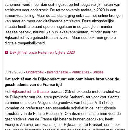
schermen werd meer dan ooit ingezet op het toegankelijk maken van
archieven voor onderzoek. De retroconversie raakte in 2020 in een
stroomversnelling. Maar de aandacht ging ook naar het online brengen
van meer en meer gedigitaliseerde archieven. Deze uitzonderlijke
situatie heeft uiteraard sporen nagelaten in de jaarcijfers: minder
leeszaalbezoek, nauwelijks publieksevenementen, minder naar het
Rijksarchief overgebrachte archieven… Maar dus ook: een grotere
digitale toegankelijkheid.
Bekijk hier onze Feiten en Cijfers 2020
-
-
-
-
08/12/2020
Onderzoek
Inventarisatie
Publicaties
Brussel
Het archief van de Dijle-prefectuur: een onmisbare bron voor de
geschiedenis van de Franse tijd
Het
Rijksarchief te Brussel
bewaart 215 strekkende meter archief van
de Dijle-prefectuur (de latere provincie Brabant), tot voor kort slechts
summier ontsloten. Volgens de grondwet van het jaar VIII (1799)
vormden de prefecturen een essentiële schakel in de institutionele
structuur van de Franse Republiek. Om deze onmisbare bron voor de
geschiedenis van de Franse tijd beter te kunnen gebruiken, heeft
François Antoine, archivaris bij het Rijksarchief te Brussel, een meer