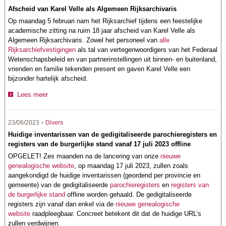
Afscheid van Karel Velle als Algemeen Rijksarchivaris
Op maandag 5 februari nam het Rijksarchief tijdens een feestelijke
academische zitting na ruim 18 jaar afscheid van Karel Velle als
Algemeen Rijksarchivaris. Zowel het personeel van
alle
Rijksarchiefvestigingen
als tal van vertegenwoordigers van het Federaal
Wetenschapsbeleid
en van partnerinstellingen uit binnen- en buitenland,
vrienden en familie tekenden present en gaven Karel Velle een
bijzonder hartelijk afscheid.
Lees meer
-
23/06/2023
Divers
Huidige inventarissen van de gedigitaliseerde parochieregisters en
registers van de burgerlijke stand vanaf 17 juli 2023 offline
OPGELET! Zes maanden na de lancering van onze
nieuwe
genealogische website
, op maandag 17 juli 2023, zullen zoals
aangekondigd de huidige inventarissen (geordend per provincie en
gemeente) van de gedigitaliseerde
parochieregisters
en
registers van
de burgerlijke stand
offline worden gehaald. De gedigitaliseerde
registers zijn vanaf dan enkel via de
nieuwe genealogische
website
raadpleegbaar. Concreet betekent dit dat de huidige URL’s
zullen verdwijnen.