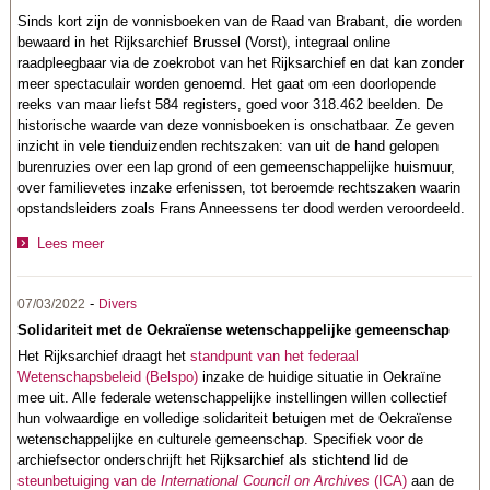
Sinds kort zijn de vonnisboeken van de Raad van Brabant, die worden
bewaard in het Rijksarchief Brussel (Vorst), integraal online
raadpleegbaar via de zoekrobot van het Rijksarchief en dat kan zonder
meer spectaculair worden genoemd. Het gaat om een doorlopende
reeks van maar liefst 584 registers, goed voor 318.462 beelden. De
historische waarde van deze vonnisboeken is onschatbaar. Ze geven
inzicht in vele tienduizenden rechtszaken: van uit de hand gelopen
burenruzies over een lap grond of een gemeenschappelijke huismuur,
over familievetes inzake erfenissen, tot beroemde rechtszaken waarin
opstandsleiders zoals Frans Anneessens ter dood werden veroordeeld.
Lees meer
-
07/03/2022
Divers
Solidariteit met de Oekraïense wetenschappelijke gemeenschap
Het Rijksarchief draagt het
standpunt van het federaal
Wetenschapsbeleid (Belspo)
inzake de huidige situatie in Oekraïne
mee uit. Alle federale wetenschappelijke instellingen willen collectief
hun volwaardige en volledige solidariteit betuigen met de Oekraïense
wetenschappelijke en culturele gemeenschap. Specifiek voor de
archiefsector onderschrijft het Rijksarchief als stichtend lid de
steunbetuiging van de
International Council on Archives
(ICA)
aan de