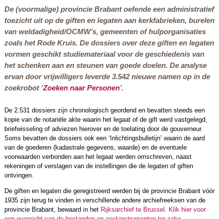
De (voormalige) provincie Brabant oefende een administratief
toezicht uit op de giften en legaten aan kerkfabrieken, burelen
van weldadigheid/OCMW’s, gemeenten of hulporganisaties
zoals het Rode Kruis. De dossiers over deze giften en legaten
vormen geschikt studiemateriaal voor de geschiedenis van
het schenken aan en steunen van goede doelen. De analyse
ervan door vrijwilligers leverde 3.542 nieuwe namen op in de
zoekrobot ‘
Zoeken naar Personen
’.
De 2.531 dossiers zijn chronologisch geordend en bevatten steeds een
kopie van de notariële akte waarin het legaat of de gift werd vastgelegd,
briefwisseling of adviezen hierover en de toelating door de gouverneur.
Soms bevatten de dossiers ook een ‘Inlichtingsbulletijn’ waarin de aard
van de goederen (kadastrale gegevens, waarde) en de eventuele
voorwaarden verbonden aan het legaat werden omschreven, naast
rekeningen of verslagen van de instellingen die de legaten of giften
ontvingen.
De giften en legaten die geregistreerd werden bij de provincie Brabant vóór
1935 zijn terug te vinden in verschillende andere archiefreeksen van de
provincie Brabant, bewaard in het
Rijksarchief te Brussel
.
Klik hier voor
een overzicht van de bestanden en zoekinstrumenten ter zake
.