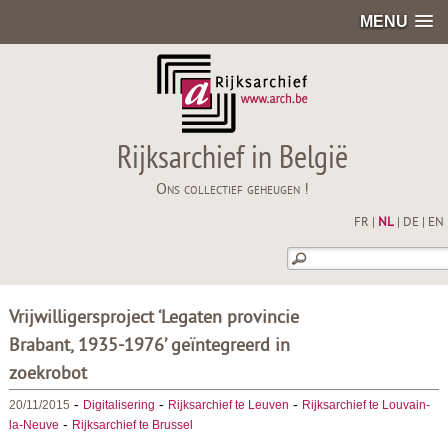
MENU
Rijksarchief in België
Ons collectief geheugen !
FR
|
NL
|
DE
|
EN
Vrijwilligersproject ‘Legaten provincie
Brabant, 1935-1976’ geïntegreerd in
zoekrobot
-
-
-
20/11/2015
Digitalisering
Rijksarchief te Leuven
Rijksarchief te Louvain-
-
la-Neuve
Rijksarchief te Brussel