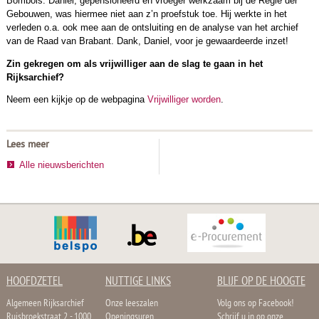
Bombois. Daniel, gepensioneerd en vroeger werkzaam bij de Regie der
Gebouwen, was hiermee niet aan z’n proefstuk toe. Hij werkte in het
verleden o.a. ook mee aan de ontsluiting en de analyse van het archief
van de Raad van Brabant. Dank, Daniel, voor je gewaardeerde inzet!
Zin gekregen om als vrijwilliger aan de slag te gaan in het
Rijksarchief?
Neem een kijkje op de webpagina
Vrijwilliger worden
.
Lees meer
Alle nieuwsberichten
HOOFDZETEL
NUTTIGE LINKS
BLIJF OP DE HOOGTE
Algemeen Rijksarchief
Onze leeszalen
Volg ons op Facebook!
Ruisbroekstraat 2 - 1000
Openingsuren
Schrijf u in op onze