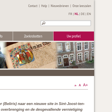
Contact
|
Help
|
Nieuwsbrieven
|
Onze leeszalen
FR
|
NL
|
DE
|
EN
fo
Zoekrobotten
Uw profiel
 (Beliris) naar een nieuwe site in Sint-Joost-ten-
de overbrenging en de desgevallende vernietiging