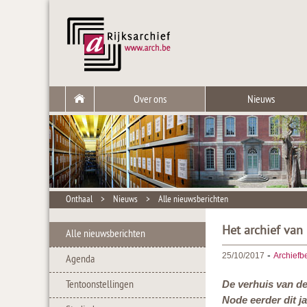
Over ons
Nieuws
Onthaal
>
Nieuws
>
Alle nieuwsberichten
Het archief van 
Alle nieuwsberichten
-
25/10/2017
Archiefb
Agenda
Tentoonstellingen
De verhuis van de
Node eerder dit j