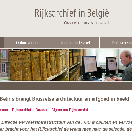
Rijksarchief in België
Ons collectief geheugen !
Online aanbod
Lopend onderzoek
Praktische in
Beliris brengt Brusselse architectuur en erfgoed in beeld
-
-
eheer
Rijksarchief te Brussel
Algemeen Rijksarchief
 Directie Vervoersinfrastructuur van de FOD Mobiliteit en Vervoer
aar bracht voor het Rijksarchief de vraag mee naar de selectie, 