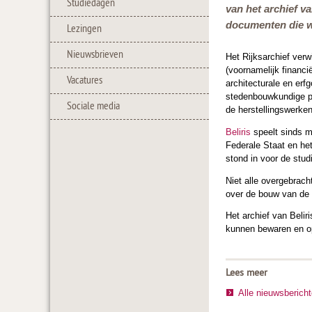
Studiedagen
van het archief v
documenten die we
Lezingen
Nieuwsbrieven
Het Rijksarchief ver
(voornamelijk financi
Vacatures
architecturale en erf
stedenbouwkundige pr
Sociale media
de herstellingswerke
Beliris
speelt sinds m
Federale Staat en het
stond in voor de studi
Niet alle overgebrac
over de bouw van de 
Het archief van Belir
kunnen bewaren en op
Lees meer
Alle nieuwsberich