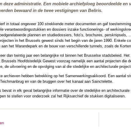
an deze administratie. Een mobiele archiefploeg beoordeelde en v
rden bewaard in de twee vestigingen van Beliris.
wierf in totaal ongeveer 100 strekkende meter documenten en gaf toestemming 
ële verantwoordingsstukken en dossiers inzake functionerings- of werkingskredi
goedgerelateerde plannen en studiedossiers, foto’s, brochures, persknipsels
ojecten in het Brussels gewest sinds het begin van de jaren 1990. Enkele con
n aan het Warandepark en de bouw van verschillende tunnels, zoals de Korten
eer dan twintig jaar een belangrijke rol binnen het Brusselse stadsbeleid.
 Brussels Hoofdstedelijk Gewest voorzag namelijk een aantal projecten die de
e, de uitvoering en de opvolging van al die stedelijke en architecturale projec
hte archieven hebben betrekking op het Samenwerkingsakkoord. Een aantal stu
Teichmanbrug en van de bruggen over het kanaal aan Sainctelette.
is bevat in elk geval belangrijke informatie over de stedelijke en architectur
en te stellen voor onderzoek zal het Rijksarchief de stukken digitaliseren.
ten