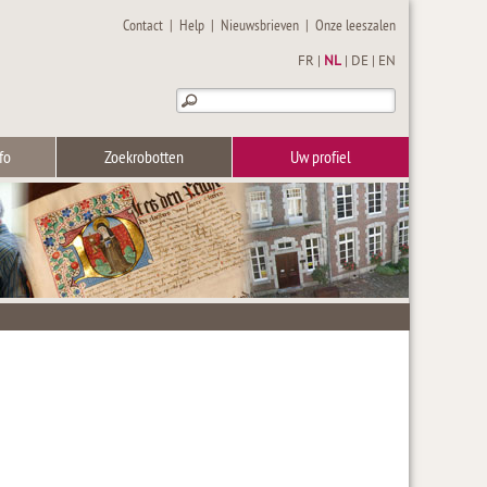
Contact
|
Help
|
Nieuwsbrieven
|
Onze leeszalen
FR
|
NL
|
DE
|
EN
fo
Zoekrobotten
Uw profiel