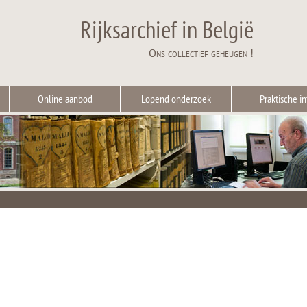
Rijksarchief in België
Ons collectief geheugen !
Online aanbod
Lopend onderzoek
Praktische in