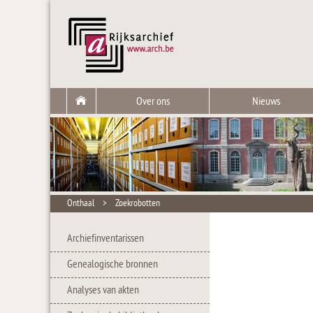
Over ons
Nieuws
Onthaal
>
Zoekrobotten
Archiefinventarissen
Genealogische bronnen
Analyses van akten