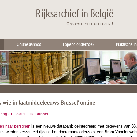
Rijksarchief in België
Ons collectief geheugen !
Online aanbod
Lopend onderzoek
Praktische in
s wie in laatmiddeleeuws Brussel’ online
-
ering
Rijksarchief te Brussel
en naar personen
is een nieuwe databank geïntegreerd met gegevens van 33.
ens werden verzameld tijdens het doctoraatsonderzoek van Bram Vannieuwehuy