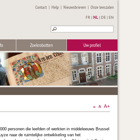
Contact
|
Help
|
Nieuwsbrieven
|
Onze leeszalen
FR
|
NL
|
DE
|
EN
fo
Zoekrobotten
Uw profiel
000 personen die leefden of werkten in middeleeuws Brussel
ze naar de ruimtelijke ontwikkeling van het