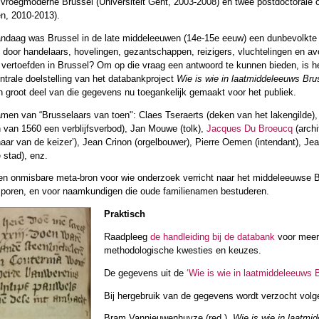
vroegmoderne Brussel (Universiteit Gent, 2003-2008) en twee postdoctorale 
n, 2010-2013).
 vandaag was Brussel in de late middeleeuwen (14e-15e eeuw) een dunbevolkte
 door handelaars, hovelingen, gezantschappen, reizigers, vluchtelingen en av
vertoefden in Brussel? Om op die vraag een antwoord te kunnen bieden, is h
trale doelstelling van het databankproject
Wie is wie in laatmiddeleeuws Bru
n groot deel van die gegevens nu toegankelijk gemaakt voor het publiek.
amen van “Brusselaars van toen": Claes Tseraerts (deken van het lakengilde)
n van 1560 een verblijfsverbod), Jan Mouwe (tolk),
Jacques Du Broeucq
(archi
aar van de keizer’), Jean Crinon (orgelbouwer), Pierre Oemen (intendant), Je
 stad), enz.
n onmisbare meta-bron voor wie onderzoek verricht naar het middeleeuwse B
sporen, en voor naamkundigen die oude familienamen bestuderen.
Praktisch
Raadpleeg
de handleiding bij de databank
voor meer 
methodologische kwesties en keuzes.
De gegevens uit de
‘Wie is wie in laatmiddeleeuws 
Bij hergebruik van de gegevens wordt verzocht volge
Bram Vannieuwenhuyze (red.),
Wie is wie in laatmi