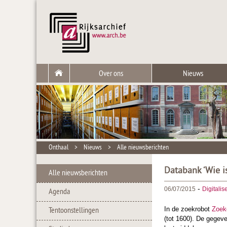
Over ons
Nieuws
Onthaal
>
Nieuws
>
Alle nieuwsberichten
Databank ‘Wie i
Alle nieuwsberichten
-
06/07/2015
Digitalis
Agenda
In de zoekrobot
Zoek
Tentoonstellingen
(tot 1600). De gegev