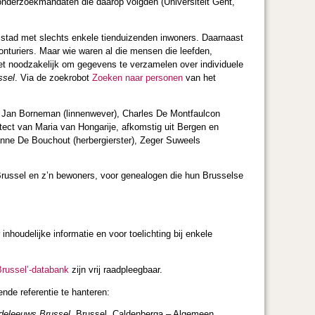
onderzoekmandaten die daarop volgden (Universiteit Gent,
 stad met slechts enkele tienduizenden inwoners. Daarnaast
onturiers. Maar wie waren al die mensen die leefden,
et noodzakelijk om gegevens te verzamelen over individuele
ssel
. Via de zoekrobot
Zoeken naar personen
van het
, Jan Borneman (linnenwever), Charles De Montfaulcon
tect van Maria van Hongarije, afkomstig uit Bergen en
anne De Bouchout (herbergierster), Zeger Suweels
russel en z’n bewoners, voor genealogen die hun Brusselse
inhoudelijke informatie en voor toelichting bij enkele
Brussel’-databank
zijn vrij raadpleegbaar.
nde referentie te hanteren:
ddeleeuws Brussel
, Brussel, Caldenberga – Algemeen