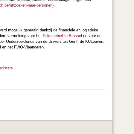
rch.be/nl/zoeken-naar-personen
).
 werd mogelijk gemaakt dankzij de financiële en logistieke
ndere vermelding voor het
Rijksarchief te Brussel
en voor de
onder Onderzoekfonds van de Universiteit Gent, de KULeuven,
el en het FWO-Vlaanderen.
egisters