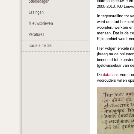
Studiedagen
laatmiddeleeuwse en 
2008-2010; KU Leuve
Lezingen
In tegenstelling tot
werd de stad bezocht
Nieuwsbrieven
woonden, werkten en 
mensen. Dat is de cen
Vacatures
Rijksarchief wordt ee
Sociale media
Hier volgen enkele n
(kreeg na de onluste
benoemd tot ‘kunsten
(geldwisselaar van de
De
databank
vormt ee
voorouders willen op