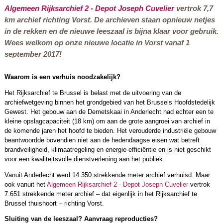
Algemeen Rijksarchief 2 - Depot Joseph Cuvelier
vertrok 7,7
km archief richting Vorst. De archieven staan opnieuw netjes
in de rekken en de nieuwe leeszaal is bijna klaar voor gebruik.
Wees welkom op onze nieuwe locatie in Vorst vanaf 1
september 2017!
Waarom is een verhuis noodzakelijk?
Het Rijksarchief te Brussel is belast met de uitvoering van de
archiefwetgeving binnen het grondgebied van het Brussels Hoofdstedelijk
Gewest. Het gebouw aan de Demetskaai in Anderlecht had echter een te
kleine opslagcapaciteit (18 km) om aan de grote aangroei van archief in
de komende jaren het hoofd te bieden. Het verouderde industriële gebouw
beantwoordde bovendien niet aan de hedendaagse eisen wat betreft
brandveiligheid, klimaatregeling en energie-efficiëntie en is niet geschikt
voor een kwaliteitsvolle dienstverlening aan het publiek.
Vanuit Anderlecht werd 14.350 strekkende meter archief verhuisd. Maar
ook vanuit het
Algemeen Rijksarchief 2 - Depot Joseph Cuvelier
vertrok
7.651 strekkende meter archief – dat eigenlijk in het Rijksarchief te
Brussel thuishoort – richting Vorst.
Sluiting van de leeszaal? Aanvraag reproducties?