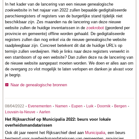
In het kader van de lancering van een nieuwe genealogische
zoekwebsite in het najaar van 2022 zullen bepaalde gedigitaliseerde
parochieregisters of registers van de burgerlijke stand tijdelijk niet
beschikbaar zijn. Zes maanden na de lancering van deze nieuwe
website zullen de huidige inventarissen in de
zoekrobot
(geordend per
provincie en gemeente) offline worden gehaald. De gedigitaliseerde
registers zullen dan nog enkel via de nieuwe genealogische website
raadpleegbaar zijn. Concreet betekent dit dat de huidige URL’s op
termijn zullen verdwijnen. Heb je links naar deze registers verwerkt in
een stamboom of op een website? Dan zullen deze na de lancering van
de nieuwe website aangepast moeten worden. We doen er alles aan om
de overgang zo vlot mogelijk te laten verlopen en danken je alvast voor
je begrip.
Naar de genealogische bronnen
-
-
-
-
-
-
-
08/04/2022
Evenementen
Namen
Eupen
Luik
Doornik
Bergen
-
Louvain-la-Neuve
Aarlen
Het Rijksarchief op Municipalia 2022: beurs voor lokale
overheidsmandatarissen
Ook dit jaar neemt het Rijksarchief deel aan
Municipalia
, een beurs
bestemd voor overheidsmandatarissen van gemeenten, provincies,