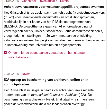
-
-
-
01/05/2026
Onderzoek
Inventarisatie
Divers
Acht nieuwe vacatures voor wetenschappelijk projectmedewerkers
Het Rijksarchief is op zoek naar maar liefst acht (!) projectmedewerkers
(m/v/x) voor uiteenlopende onderzoeks- en ontsluitingsprojecten,
hoofdzakelijk in het kader van het P4Science-programma van
BELSPO. De projectthema’s gaan van AI en crowdsourcing tot
verzetsgeschiedenis, Holocaustonderzoek, arbeidsmarktgeschiedenis,
vroegmoderne instellingen, ... Je werkt mee aan de ontsluiting,
valorisatie en wetenschappelijke exploitatie van unieke archiefcollecties
in samenwerking met universiteiten en erfgoedpartners.
Ontdek hier de openstaande vacatures en hun uiterste
sollicitatiedata
-
20/03/2026
Divers
ICA-oproep tot bescherming van archieven, online en in
conflictgebieden
Het Rijksarchief in België schaart zich achter een reeks recente
statements van de
International Council on Archives
(ICA). De
bescherming van archieven – fysiek én digitaal – is immers een
gedeelde verantwoordelijkheid die landsgrenzen overstijgt.