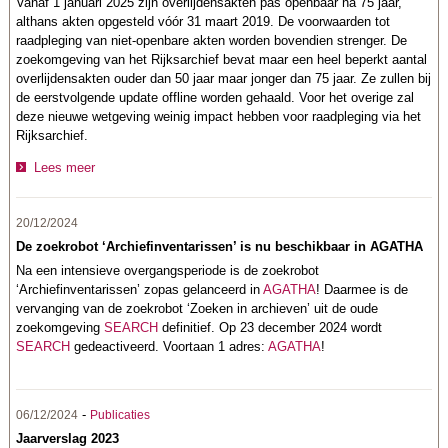
Vanaf 1 januari 2025 zijn overlijdensakten pas openbaar na 75 jaar,
althans akten opgesteld vóór 31 maart 2019. De voorwaarden tot
raadpleging van niet-openbare akten worden bovendien strenger. De
zoekomgeving van het Rijksarchief bevat maar een heel beperkt aantal
overlijdensakten ouder dan 50 jaar maar jonger dan 75 jaar. Ze zullen bij
de eerstvolgende update offline worden gehaald. Voor het overige zal
deze nieuwe wetgeving weinig impact hebben voor raadpleging via het
Rijksarchief.
Lees meer
20/12/2024
De zoekrobot ‘Archiefinventarissen’ is nu beschikbaar in AGATHA
Na een intensieve overgangsperiode is de zoekrobot
‘Archiefinventarissen’ zopas gelanceerd in
AGATHA
! Daarmee is de
vervanging van de zoekrobot ‘Zoeken in archieven’ uit de oude
zoekomgeving
SEARCH
definitief. Op 23 december 2024 wordt
SEARCH
gedeactiveerd. Voortaan 1 adres:
AGATHA
!
-
06/12/2024
Publicaties
Jaarverslag 2023