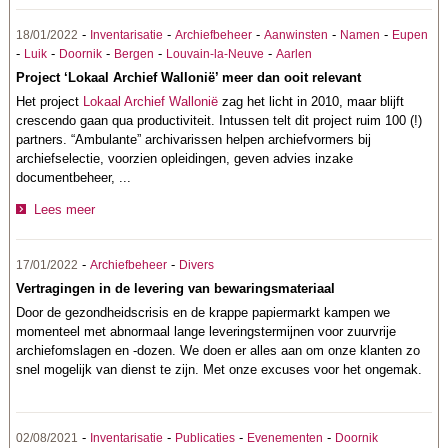
-
-
-
-
-
18/01/2022
Inventarisatie
Archiefbeheer
Aanwinsten
Namen
Eupen
-
-
-
-
-
Luik
Doornik
Bergen
Louvain-la-Neuve
Aarlen
Project ‘Lokaal Archief Wallonië’ meer dan ooit relevant
Het project
Lokaal Archief Wallonië
zag het licht in 2010, maar blijft
crescendo gaan qua productiviteit. Intussen telt dit project ruim 100 (!)
partners. “Ambulante” archivarissen helpen archiefvormers bij
archiefselectie, voorzien opleidingen, geven advies inzake
documentbeheer, ...
Lees meer
-
-
17/01/2022
Archiefbeheer
Divers
Vertragingen in de levering van bewaringsmateriaal
Door de gezondheidscrisis en de krappe papiermarkt kampen we
momenteel met abnormaal lange leveringstermijnen voor zuurvrije
archiefomslagen en -dozen. We doen er alles aan om onze klanten zo
snel mogelijk van dienst te zijn. Met onze excuses voor het ongemak.
-
-
-
-
02/08/2021
Inventarisatie
Publicaties
Evenementen
Doornik