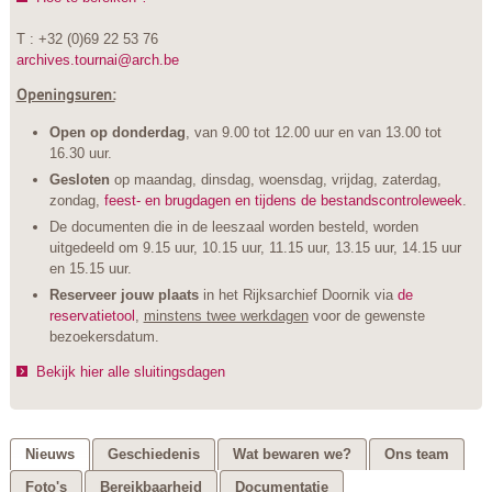
T : +32 (0)69 22 53 76
archives.tournai@arch.be
Openingsuren:
Open op donderdag
, van 9.00 tot 12.00 uur en van 13.00 tot
16.30 uur.
Gesloten
op maandag, dinsdag, woensdag, vrijdag, zaterdag,
zondag,
feest- en brugdagen en tijdens de bestandscontroleweek
.
De documenten die in de leeszaal worden besteld, worden
uitgedeeld om 9.15 uur, 10.15 uur, 11.15 uur, 13.15 uur, 14.15 uur
en 15.15 uur.
Reserveer jouw plaats
in het Rijksarchief Doornik via
de
reservatietool
,
minstens twee werkdagen
voor de gewenste
bezoekersdatum.
Bekijk hier alle sluitingsdagen
Nieuws
Geschiedenis
Wat bewaren we?
Ons team
Foto's
Bereikbaarheid
Documentatie