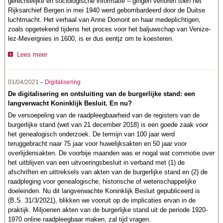
gerechtelijke en sociologische informatie – gingen verloren toen het
Rijksarchief Bergen in mei 1940 werd gebombardeerd door de Duitse
luchtmacht. Het verhaal van Anne Domont en haar medeplichtigen,
zoals opgetekend tijdens het proces voor het baljuwschap van Venize-
lez-Mevergnies in 1600, is er dus eentjz om te koesteren.
Lees meer
-
01/04/2021
Digitalisering
De digitalisering en ontsluiting van de burgerlijke stand: een
langverwacht Koninklijk Besluit. En nu?
De versoepeling van de raadpleegbaarheid van de registers van de
burgerlijke stand (wet van 21 december 2018) is een goede zaak voor
het genealogisch onderzoek. De termijn van 100 jaar werd
teruggebracht naar 75 jaar voor huwelijksakten en 50 jaar voor
overlijdensakten. De voorbije maanden was er nogal wat commotie over
het uitblijven van een uitvoeringsbesluit in verband met (1) de
afschriften en uittreksels van akten van de burgerlijke stand en (2) de
raadpleging voor genealogische, historische of wetenschappelijke
doeleinden. Nu dit langverwachte Koninklijk Besluit gepubliceerd is
(B.S. 31/3/2021), blikken we vooruit op de implicaties ervan in de
praktijk. Miljoenen akten van de burgerlijke stand uit de periode 1920-
1970 online raadpleegbaar maken, zal tijd vragen.