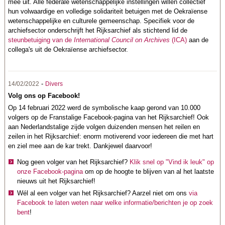
mee uit. Alle federale wetenschappelijke instellingen willen collectief
hun volwaardige en volledige solidariteit betuigen met de Oekraïense
wetenschappelijke en culturele gemeenschap. Specifiek voor de
archiefsector onderschrijft het Rijksarchief als stichtend lid de
steunbetuiging van de
International Council on Archives
(ICA)
aan de
collega's uit de Oekraïense archiefsector.
-
14/02/2022
Divers
Volg ons op Facebook!
Op 14 februari 2022 werd de symbolische kaap gerond van 10.000
volgers op de Franstalige Facebook-pagina van het Rijksarchief! Ook
aan Nederlandstalige zijde volgen duizenden mensen het reilen en
zeilen in het Rijksarchief: enorm motiverend voor iedereen die met hart
en ziel mee aan de kar trekt. Dankjewel daarvoor!
Nog geen volger van het Rijksarchief?
Klik snel op "Vind ik leuk" op
onze Facebook-pagina
om op de hoogte te blijven van al het laatste
nieuws uit het Rijksarchief!
Wél al een volger van het Rijksarchief? Aarzel niet om ons
via
Facebook te laten weten naar welke informatie/berichten je op zoek
bent
!