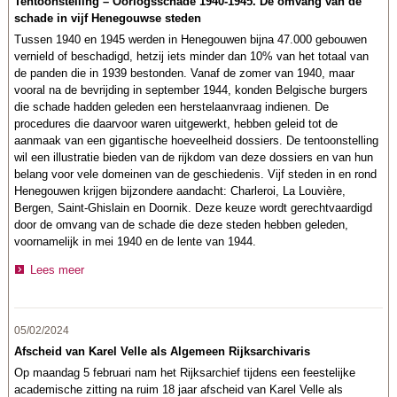
Tentoonstelling – Oorlogsschade 1940-1945. De omvang van de
schade in vijf Henegouwse steden
Tussen 1940 en 1945 werden in Henegouwen bijna 47.000 gebouwen
vernield of beschadigd, hetzij iets minder dan 10% van het totaal van
de panden die in 1939 bestonden. Vanaf de zomer van 1940, maar
vooral na de bevrijding in september 1944, konden Belgische burgers
die schade hadden geleden een herstelaanvraag indienen. De
procedures die daarvoor waren uitgewerkt, hebben geleid tot de
aanmaak van een gigantische hoeveelheid dossiers. De tentoonstelling
wil een illustratie bieden van de rijkdom van deze dossiers en van hun
belang voor vele domeinen van de geschiedenis. Vijf steden in en rond
Henegouwen krijgen bijzondere aandacht: Charleroi, La Louvière,
Bergen, Saint-Ghislain en Doornik. Deze keuze wordt gerechtvaardigd
door de omvang van de schade die deze steden hebben geleden,
voornamelijk in mei 1940 en de lente van 1944.
Lees meer
05/02/2024
Afscheid van Karel Velle als Algemeen Rijksarchivaris
Op maandag 5 februari nam het Rijksarchief tijdens een feestelijke
academische zitting na ruim 18 jaar afscheid van Karel Velle als