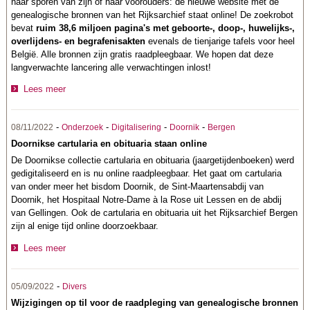
naar sporen van zijn of haar voorouders: de nieuwe website met de
genealogische bronnen van het Rijksarchief staat online! De zoekrobot
bevat
ruim 38,6 miljoen pagina's met geboorte-, doop-, huwelijks-,
overlijdens- en begrafenisakten
evenals de tienjarige tafels voor heel
België. Alle bronnen zijn gratis raadpleegbaar. We hopen dat deze
langverwachte lancering alle verwachtingen inlost!
Lees meer
-
-
-
-
08/11/2022
Onderzoek
Digitalisering
Doornik
Bergen
Doornikse cartularia en obituaria staan online
De Doornikse collectie cartularia en obituaria (jaargetijdenboeken) werd
gedigitaliseerd en is nu online raadpleegbaar. Het gaat om cartularia
van onder meer het bisdom Doornik, de Sint-Maartensabdij van
Doornik, het Hospitaal Notre-Dame à la Rose uit Lessen en de abdij
van Gellingen. Ook de cartularia en obituaria uit het Rijksarchief Bergen
zijn al enige tijd online doorzoekbaar.
Lees meer
-
05/09/2022
Divers
Wijzigingen op til voor de raadpleging van genealogische bronnen