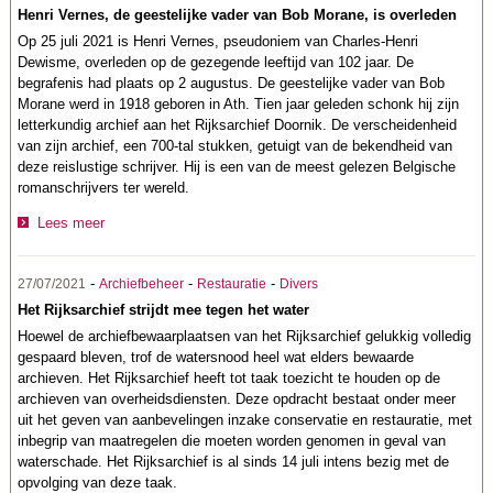
Henri Vernes, de geestelijke vader van Bob Morane, is overleden
Op 25 juli 2021 is Henri Vernes, pseudoniem van Charles-Henri
Dewisme, overleden op de gezegende leeftijd van 102 jaar. De
begrafenis had plaats op 2 augustus. De geestelijke vader van Bob
Morane werd in 1918 geboren in Ath. Tien jaar geleden schonk hij zijn
letterkundig archief aan het Rijksarchief Doornik. De verscheidenheid
van zijn archief, een 700-tal stukken, getuigt van de bekendheid van
deze reislustige schrijver. Hij is een van de meest gelezen Belgische
romanschrijvers ter wereld.
Lees meer
-
-
-
27/07/2021
Archiefbeheer
Restauratie
Divers
Het Rijksarchief strijdt mee tegen het water
Hoewel de archiefbewaarplaatsen van het Rijksarchief gelukkig volledig
gespaard bleven, trof de watersnood heel wat elders bewaarde
archieven. Het Rijksarchief heeft tot taak toezicht te houden op de
archieven van overheidsdiensten. Deze opdracht bestaat onder meer
uit het geven van aanbevelingen inzake conservatie en restauratie, met
inbegrip van maatregelen die moeten worden genomen in geval van
waterschade. Het Rijksarchief is al sinds 14 juli intens bezig met de
opvolging van deze taak.