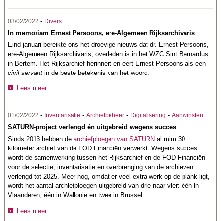
-
03/02/2022
Divers
In memoriam Ernest Persoons, ere-Algemeen Rijksarchivaris
Eind januari bereikte ons het droevige nieuws dat dr. Ernest Persoons,
ere-Algemeen Rijksarchivaris, overleden is in het WZC Sint Bernardus
in Bertem. Het Rijksarchief herinnert en eert Ernest Persoons als een
civil servant
in de beste betekenis van het woord.
Lees meer
-
-
-
-
01/02/2022
Inventarisatie
Archiefbeheer
Digitalisering
Aanwinsten
SATURN-project verlengd én uitgebreid wegens succes
Sinds 2013 hebben de
archiefploegen van SATURN
al ruim 30
kilometer archief van de FOD Financiën verwerkt. Wegens succes
wordt de samenwerking tussen het Rijksarchief en de FOD Financiën
voor de selectie, inventarisatie en overbrenging van de archieven
verlengd tot 2025. Meer nog, omdat er veel extra werk op de plank ligt,
wordt het aantal archiefploegen uitgebreid van drie naar vier: één in
Vlaanderen, één in Wallonië en twee in Brussel.
Lees meer