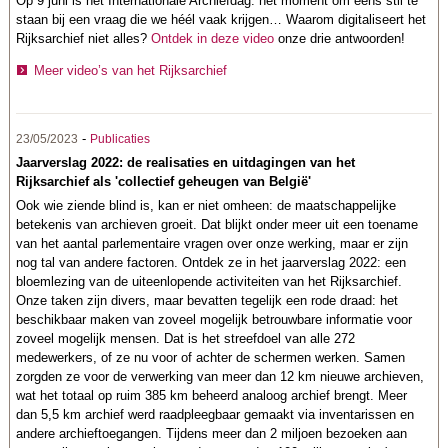
Op 9 juni is het Internationale Archiefdag: hét moment om eens stil te
staan bij een vraag die we héél vaak krijgen… Waarom digitaliseert het
Rijksarchief niet alles?
Ontdek in deze video
onze drie antwoorden!
Meer video’s van het Rijksarchief
-
23/05/2023
Publicaties
Jaarverslag 2022: de realisaties en uitdagingen van het
Rijksarchief als 'collectief geheugen van België'
Ook wie ziende blind is, kan er niet omheen: de maatschappelijke
betekenis van archieven groeit. Dat blijkt onder meer uit een toename
van het aantal parlementaire vragen over onze werking, maar er zijn
nog tal van andere factoren. Ontdek ze in het jaarverslag 2022: een
bloemlezing van de uiteenlopende activiteiten van het Rijksarchief.
Onze taken zijn divers, maar bevatten tegelijk een rode draad: het
beschikbaar maken van zoveel mogelijk betrouwbare informatie voor
zoveel mogelijk mensen. Dat is het streefdoel van alle 272
medewerkers, of ze nu voor of achter de schermen werken. Samen
zorgden ze voor de verwerking van meer dan 12 km nieuwe archieven,
wat het totaal op ruim 385 km beheerd analoog archief brengt. Meer
dan 5,5 km archief werd raadpleegbaar gemaakt via inventarissen en
andere archieftoegangen. Tijdens meer dan 2 miljoen bezoeken aan