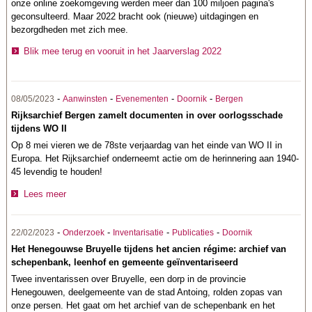
onze online zoekomgeving werden meer dan 100 miljoen pagina's
geconsulteerd. Maar 2022 bracht ook (nieuwe) uitdagingen en
bezorgdheden met zich mee.
Blik mee terug en vooruit in het Jaarverslag 2022
-
-
-
-
08/05/2023
Aanwinsten
Evenementen
Doornik
Bergen
Rijksarchief Bergen zamelt documenten in over oorlogsschade
tijdens WO II
Op 8 mei vieren we de 78ste verjaardag van het einde van WO II in
Europa. Het Rijksarchief onderneemt actie om de herinnering aan 1940-
45 levendig te houden!
Lees meer
-
-
-
-
22/02/2023
Onderzoek
Inventarisatie
Publicaties
Doornik
Het Henegouwse Bruyelle tijdens het ancien régime: archief van
schepenbank, leenhof en gemeente geïnventariseerd
Twee inventarissen over Bruyelle, een dorp in de provincie
Henegouwen, deelgemeente van de stad Antoing, rolden zopas van
onze persen. Het gaat om het archief van de schepenbank en het