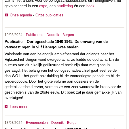
Dat is niet anders voor de oorlogsschadedossiers uit Henegouwen, nu
gevaloriseerd in een
expo
, een
studiedag
én een
boek
.
Onze agenda
-
Onze publicaties
-
-
-
19/03/2024
Publicaties
Doornik
Bergen
Publicatie – Oorlogsschade 1940-1945. De omvang van de
verwoestingen in vijf Henegouwse steden
Valorisatie van een belangrijk archiefbestand dat onlangs naar het
Rijksarchief Bergen werd overgebracht, zo luidde de opdracht. En de
auteurs van dit rijkelijk geïllustreerd boek zijn daar met glans in
geslaagd. Het belang van het oorlogsschadearchief gaat veel verder
dan WO II: het geeft ook duiding bij de vooroorlogse periode en bij de
wederopbouw. Door het grote volume aan dossiers én de
gedetailleerdheid ervan, vormen ze een zeer waardevolle bron voor de
geschiedenis van de 20ste eeuw. Dit boek zal je daar gemakkelijk van
overtuigen!
Lees meer
-
-
-
18/03/2024
Evenementen
Doornik
Bergen