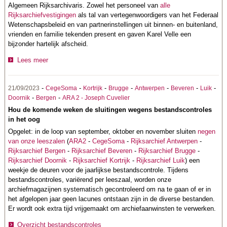
Algemeen Rijksarchivaris. Zowel het personeel van
alle
Rijksarchiefvestigingen
als tal van vertegenwoordigers van het Federaal
Wetenschapsbeleid
en van partnerinstellingen uit binnen- en buitenland,
vrienden en familie tekenden present en gaven Karel Velle een
bijzonder hartelijk afscheid.
Lees meer
-
-
-
-
-
-
-
21/09/2023
CegeSoma
Kortrijk
Brugge
Antwerpen
Beveren
Luik
-
-
Doornik
Bergen
ARA 2 - Joseph Cuvelier
Hou de komende weken de sluitingen wegens bestandscontroles
in het oog
Opgelet: in de loop van september, oktober en november sluiten
negen
van onze leeszalen
(
ARA2
-
CegeSoma
-
Rijksarchief Antwerpen
-
Rijksarchief Bergen
-
Rijksarchief Beveren
-
Rijksarchief Brugge
-
Rijksarchief Doornik
-
Rijksarchief Kortrijk
-
Rijksarchief Luik
) een
weekje de deuren voor de jaarlijkse bestandscontrole.
Tijdens
bestandscontroles, variërend per leeszaal, worden onze
archiefmagazijnen systematisch gecontroleerd om na te gaan of er in
het afgelopen jaar geen lacunes ontstaan zijn in de diverse bestanden.
Er wordt ook extra tijd vrijgemaakt om archiefaanwinsten te verwerken.
Overzicht bestandscontroles