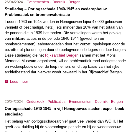
-
-
-
26/04/2024
Evenementen
Doornik
Bergen
Studiedag – Oorlogsschade 1940-1945 en wederopbouw.
Problematiek en bronnenvalorisatie
Tussen 1940 en 1945 werden in Henegouwen bijna 47.000 gebouwen
vernield of beschadigd, hetzij iets minder dan 10% van het totaal van
de panden die in 1939 bestonden. Die vernielingen waren het gevolg
van militaire acties in de periode 1940-1944 (gevechten en
bombardementen), sabotagedaden door het verzet, opeisingen door de
bezetter of plunderingen door de oorlogvoerende legers en door burgers.
Deze studiedag die het
Rijksarchief Bergen
samen met het Mons
Memorial Museum organiseert, wil de problematiek rond oorlogsschade
en wederopbouw onder de loep nemen, en dit op basis van het rijke
archiefbestand dat hierover wordt bewaard in het Rijksarchief Bergen.
Lees meer
-
-
-
-
-
20/04/2024
Onderzoek
Publicaties
Evenementen
Doornik
Bergen
Oorlogsschade 1940-1945 in vijf Henegouwse steden: expo - boek -
studiedag
Het belang van oorlogsschadearchief gaat veel verder dan WO II. Het
geeft ook duiding bij de vooroorlogse periode en bij de wederopbouw.