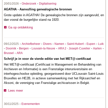
-
-
20/01/2026
Onderzoek
Digitalisering
AGATHA - Aanvulling genealogische bronnen
Grote update in AGATHA! De genealogische bronnen zijn aangevuld, en
dan vooral de burgerlijke stand na 1920.
Ga op ontdekking
-
-
-
-
-
-
09/12/2025
Archiefbeheer
Divers
Namen
Saint-Hubert
Eupen
Luik
-
-
-
-
-
-
Doornik
Bergen
Louvain-la-Neuve
ARA 2 - Joseph Cuvelier
Aarlen
-
Brussel
ARA
Schrijf je in voor de vierde editie van het MET@-certificaat
Het MET@-certificaat (Certificaat in Management en Behandeling van
Archieven en Informatie) is een Franstalige interuniversitaire en
interhogeschoolse opleiding, georganiseerd door UCLouvain Saint-Louis
Bruxelles en HE2B, in actieve samenwerking met het Rijksarchief en
Aksoni, de vereniging van Franstalige archivarissen in België.
Lees meer
-
30/11/2025
Evenementen