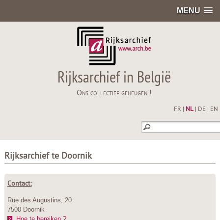
MENU
Rijksarchief in België
Ons collectief geheugen !
FR
|
NL
|
DE
|
EN
Rijksarchief te Doornik
Contact:
Rue des Augustins, 20
7500 Doornik
Hoe te bereiken ?