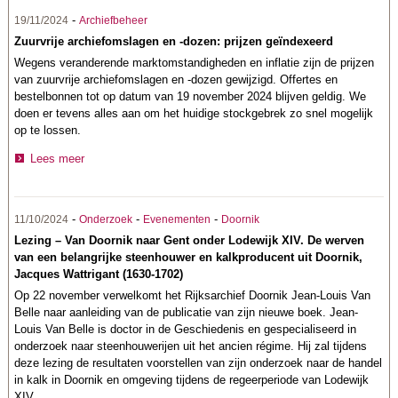
-
19/11/2024
Archiefbeheer
Zuurvrije archiefomslagen en -dozen: prijzen geïndexeerd
Wegens veranderende marktomstandigheden en inflatie zijn de prijzen
van zuurvrije archiefomslagen en -dozen gewijzigd. Offertes en
bestelbonnen tot op datum van 19 november 2024 blijven geldig. We
doen er tevens alles aan om het huidige stockgebrek zo snel mogelijk
op te lossen.
Lees meer
-
-
-
11/10/2024
Onderzoek
Evenementen
Doornik
Lezing – Van Doornik naar Gent onder Lodewijk XIV. De werven
van een belangrijke steenhouwer en kalkproducent uit Doornik,
Jacques Wattrigant (1630-1702)
Op 22 november verwelkomt het Rijksarchief Doornik Jean-Louis Van
Belle naar aanleiding van de publicatie van zijn nieuwe boek. Jean-
Louis Van Belle is doctor in de Geschiedenis en gespecialiseerd in
onderzoek naar steenhouwerijen uit het ancien régime. Hij zal tijdens
deze lezing de resultaten voorstellen van zijn onderzoek naar de handel
in kalk in Doornik en omgeving tijdens de regeerperiode van Lodewijk
XIV.