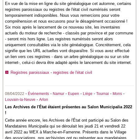
En vue de la mise en ligne du site généalogique cet automne, certains
registres paroissiaux ou registres de l'état civil numérisés seront
temporairement indisponibles. Nous vous remercions pour votre
compréhension et nous excusons pour le désagrément occasionné !
Six mois après le lancement de ce nouveau site, les inventaires
actuels du moteur de recherche - classés par province et par commune
- seront mis hors ligne. Les registres numérisés seront alors
uniquement consultables via le site généalogique. Concrètement, cela
signifie que les URL actuelles vont disparaître. Si vous avez effectué
un lien vers ces registres - dans un arbre généalogique ou sur un site
internet-, celui-ci devra être adapté après le lancement du site internet.
Registres paroissiaux
-
registres de l'état civil
-
-
-
-
-
-
-
08/04/2022
Événements
Namur
Eupen
Liège
Tournai
Mons
-
Louvain-la-Neuve
Arlon
Les Archives de l'État étaient présentes au Salon Municipalia 2022
!
Cette année encore, les Archives de l'État ont participé au Salon des
Mandataires
Municipalia
qui se déroulait les jeudi 21 et vendredi 22
avril 2022 au WEX à Marche-en-Famenne. Présents dans le Village
des associations, nos archivistes ont pu présenter aux mandataires