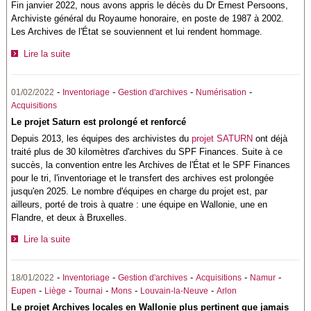
Fin janvier 2022, nous avons appris le décès du Dr Ernest Persoons,
Archiviste général du Royaume honoraire, en poste de 1987 à 2002.
Les Archives de l'État se souviennent et lui rendent hommage.
Lire la suite
-
-
-
-
01/02/2022
Inventoriage
Gestion d'archives
Numérisation
Acquisitions
Le projet Saturn est prolongé et renforcé
Depuis 2013, les équipes des archivistes du
projet SATURN
ont déjà
traité plus de 30 kilomètres d'archives du SPF Finances. Suite à ce
succès, la convention entre les Archives de l'État et le SPF Finances
pour le tri, l'inventoriage et le transfert des archives est prolongée
jusqu'en 2025. Le nombre d'équipes en charge du projet est, par
ailleurs, porté de trois à quatre : une équipe en Wallonie, une en
Flandre, et deux à Bruxelles.
Lire la suite
-
-
-
-
-
18/01/2022
Inventoriage
Gestion d'archives
Acquisitions
Namur
-
-
-
-
-
Eupen
Liège
Tournai
Mons
Louvain-la-Neuve
Arlon
Le projet Archives locales en Wallonie plus pertinent que jamais