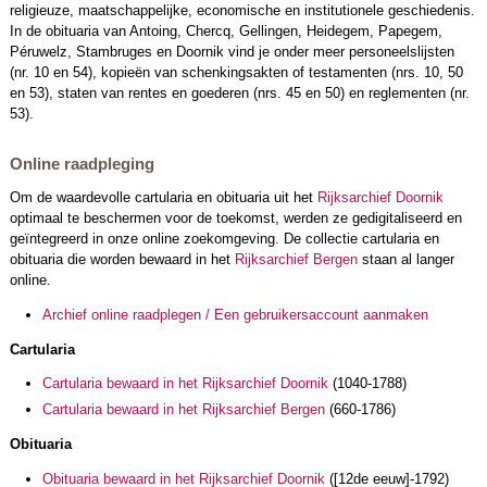
religieuze, maatschappelijke, economische en institutionele geschiedenis.
In de obituaria van Antoing, Chercq, Gellingen, Heidegem, Papegem,
Péruwelz, Stambruges en Doornik vind je onder meer personeelslijsten
(nr. 10 en 54), kopieën van schenkingsakten of testamenten (nrs. 10, 50
en 53), staten van rentes en goederen (nrs. 45 en 50) en reglementen (nr.
53).
Online raadpleging
Om de waardevolle cartularia en obituaria uit het
Rijksarchief Doornik
optimaal te beschermen voor de toekomst, werden ze gedigitaliseerd en
geïntegreerd in onze online zoekomgeving. De collectie cartularia en
obituaria die worden bewaard in het
Rijksarchief Bergen
staan al langer
online.
Archief online raadplegen / Een gebruikersaccount aanmaken
Cartularia
Cartularia bewaard in het Rijksarchief Doornik
(1040-1788)
Cartularia bewaard in het Rijksarchief Bergen
(660-1786)
Obituaria
Obituaria bewaard in het Rijksarchief Doornik
([12de eeuw]-1792)