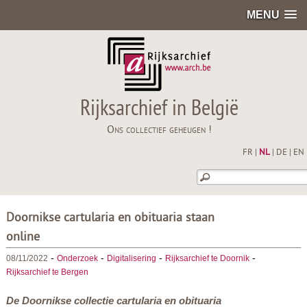
MENU
Rijksarchief in België
Ons collectief geheugen !
FR
|
NL
|
DE
|
EN
Doornikse cartularia en obituaria staan
online
-
-
-
-
08/11/2022
Onderzoek
Digitalisering
Rijksarchief te Doornik
Rijksarchief te Bergen
De Doornikse collectie cartularia en obituaria