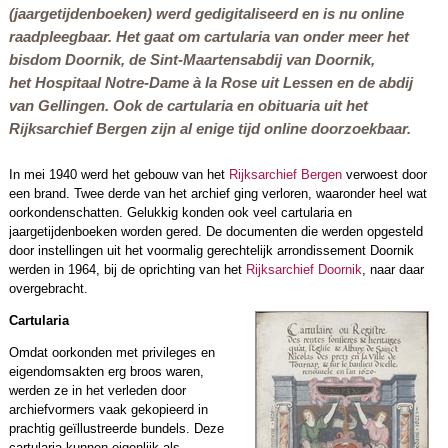
(jaargetijdenboeken) werd gedigitaliseerd en is nu online
raadpleegbaar. Het gaat om cartularia van onder meer het
bisdom Doornik, de Sint-Maartensabdij van Doornik,
het Hospitaal Notre-Dame à la Rose uit Lessen en de abdij
van Gellingen. Ook de cartularia en obituaria uit het
Rijksarchief Bergen zijn al enige tijd online doorzoekbaar.
In mei 1940 werd het gebouw van het
Rijksarchief Bergen
verwoest door
een brand. Twee derde van het archief ging verloren, waaronder heel wat
oorkondenschatten. Gelukkig konden ook veel cartularia en
jaargetijdenboeken worden gered. De documenten die werden opgesteld
door instellingen uit het voormalig gerechtelijk arrondissement Doornik
werden in 1964, bij de oprichting van het
Rijksarchief Doornik
, naar daar
overgebracht.
Cartularia
Omdat oorkonden met privileges en
eigendomsakten erg broos waren,
werden ze in het verleden door
archiefvormers vaak gekopieerd in
prachtig geïllustreerde bundels. Deze
cartularia kunnen eigenlijk als