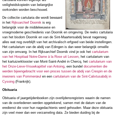
veiligheidskopieën van belangrijke
oorkonden worden beschouwd.
De collectie cartularia die wordt bewaard
in het
Rijksarchief Doornik
is erg
belangrijk voor de middeleeuwse en
vroegmoderne geschiedenis van Doornik en omgeving. De reeks cartularia
van het bisdom Doornik en van de Sint-Maartensabdij bevat nagenoeg
alles wat nog overblijft van het archivalisch erfgoed van beide instellingen.
Het cartularium van de abdij van Edingen is dan weer belangrijk omwille
van zijn omvang. In het Rijksarchief Doornik vind je ook het
cartularium
van het Hospitaal Notre-Dame à la Rose uit Lessen
, het cartularium van
het kartuizerklooster van Mont-Saint-André in Chercq, het
cartularium van
het Onze-Lieve-Vrouwkapittel van Antoing
, een bundel
documenten die
werden bijeengebracht voor een proces tussen de abdij van Crespin en de
inwoners van Pommerœul
en een
cartularium van de Sint-Calixtusabdij in
Cysoing
(Frankrijk).
Obituaria
Obituaria of jaargetijdenboeken zijn overlijdensregisters waarin de namen
van de overledenen werden opgetekend, samen met de datum van de
eredienst die voor hun nagedachtenis werd gehouden. Maar deze obituaria
zijn veel meer dan een verzameling data. Ze bieden duiding bij de