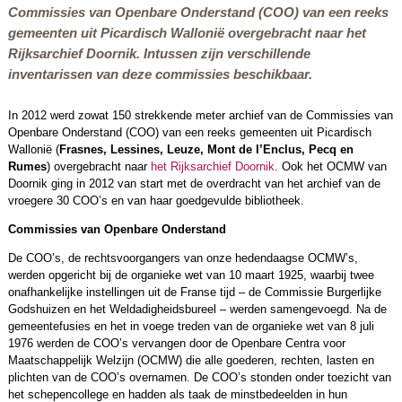
Commissies van Openbare Onderstand (COO) van een reeks
gemeenten uit Picardisch Wallonië overgebracht naar het
Rijksarchief Doornik. Intussen zijn verschillende
inventarissen van deze commissies beschikbaar.
In 2012 werd zowat 150 strekkende meter archief van de Commissies van
Openbare Onderstand (COO) van een reeks gemeenten uit Picardisch
Wallonië (
Frasnes, Lessines, Leuze, Mont de l’Enclus, Pecq en
Rumes
) overgebracht naar
het Rijksarchief Doornik
. Ook het OCMW van
Doornik ging in 2012 van start met de overdracht van het archief van de
vroegere 30 COO’s en van haar goedgevulde bibliotheek.
Commissies van Openbare Onderstand
De COO’s, de rechtsvoorgangers van onze hedendaagse OCMW’s,
werden opgericht bij de organieke wet van 10 maart 1925, waarbij twee
onafhankelijke instellingen uit de Franse tijd – de Commissie Burgerlijke
Godshuizen en het Weldadigheidsbureel – werden samengevoegd. Na de
gemeentefusies en het in voege treden van de organieke wet van 8 juli
1976 werden de COO’s vervangen door de Openbare Centra voor
Maatschappelijk Welzijn (OCMW) die alle goederen, rechten, lasten en
plichten van de COO’s overnamen. De COO’s stonden onder toezicht van
het schepencollege en hadden als taak de minstbedeelden in hun