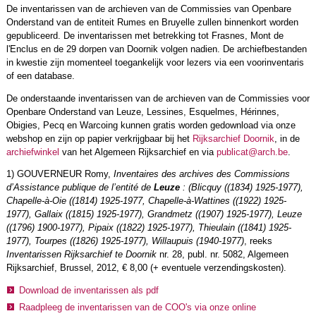
De inventarissen van de archieven van de Commissies van Openbare
Onderstand van de entiteit Rumes en Bruyelle zullen binnenkort worden
gepubliceerd. De inventarissen met betrekking tot Frasnes, Mont de
l'Enclus en de 29 dorpen van Doornik volgen nadien. De archiefbestanden
in kwestie zijn momenteel toegankelijk voor lezers via een voorinventaris
of een database.
De onderstaande inventarissen van de archieven van de Commissies voor
Openbare Onderstand van Leuze, Lessines, Esquelmes, Hérinnes,
Obigies, Pecq en Warcoing kunnen gratis worden gedownload via onze
webshop en zijn op papier verkrijgbaar bij het
Rijksarchief Doornik
, in de
archiefwinkel
van het Algemeen Rijksarchief en via
publicat@arch.be
.
1) GOUVERNEUR Romy,
Inventaires des archives des Commissions
d’Assistance publique de l’entité de
Leuze
: (Blicquy ((1834) 1925-1977),
Chapelle-à-Oie ((1814) 1925-1977, Chapelle-à-Wattines ((1922) 1925-
1977), Gallaix ((1815) 1925-1977), Grandmetz ((1907) 1925-1977), Leuze
((1796) 1900-1977), Pipaix ((1822) 1925-1977), Thieulain ((1841) 1925-
1977), Tourpes ((1826) 1925-1977), Willaupuis (1940-1977)
, reeks
Inventarissen Rijksarchief te Doornik
nr. 28, publ. nr. 5082, Algemeen
Rijksarchief, Brussel, 2012, € 8,00 (+ eventuele verzendingskosten).
Download de inventarissen als pdf
Raadpleeg de inventarissen van de COO's via onze online