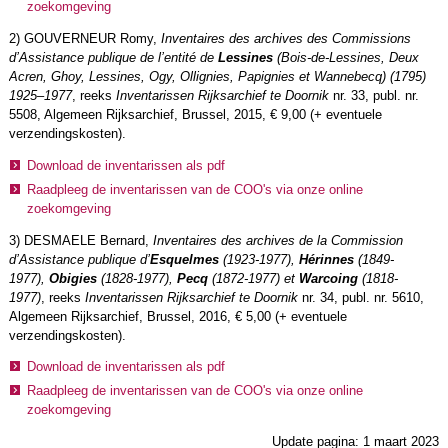
zoekomgeving
2) GOUVERNEUR Romy,
Inventaires des archives des Commissions
d’Assistance publique de l’entité de
Lessines
(Bois-de-Lessines, Deux
Acren, Ghoy, Lessines, Ogy, Ollignies, Papignies et Wannebecq) (1795)
1925–1977
,
reeks
Inventarissen Rijksarchief te Doornik
nr. 33, publ. nr.
5508, Algemeen Rijksarchief, Brussel, 2015, € 9,00 (+ eventuele
verzendingskosten).
Download de inventarissen als pdf
Raadpleeg de inventarissen van de COO's via onze online
zoekomgeving
3) DESMAELE Bernard,
Inventaires des archives de la Commission
d’Assistance publique d’
Esquelmes
(1923-1977),
Hérinnes
(1849-
1977),
Obigies
(1828-1977),
Pecq
(1872-1977) et
Warcoing
(1818-
1977)
,
reeks
Inventarissen Rijksarchief te Doornik
nr. 34, publ. nr. 5610,
Algemeen Rijksarchief, Brussel, 2016, € 5,00 (+ eventuele
verzendingskosten).
Download de inventarissen als pdf
Raadpleeg de inventarissen van de COO's via onze online
zoekomgeving
Update pagina: 1 maart 2023