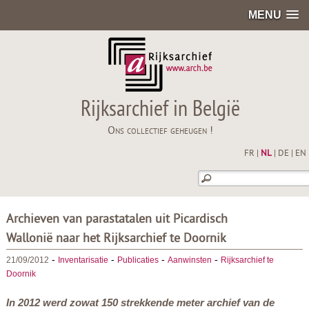
MENU
Rijksarchief in België
Ons collectief geheugen !
FR
|
NL
|
DE
|
EN
Archieven van parastatalen uit Picardisch
Wallonië naar het Rijksarchief te Doornik
-
-
-
-
21/09/2012
Inventarisatie
Publicaties
Aanwinsten
Rijksarchief te
Doornik
In 2012 werd zowat 150 strekkende meter archief van de