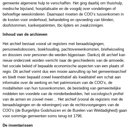
gemeente algemene hulp te verschaffen. Het ging daarbij om thuishulp,
medische bijstand, hospitalisatie en de voogdij over vondelingen of
behoeftige weeskinderen. Daarnaast moeten de COO’s tussenkomen in
de kosten voor onderhoud, behandeling en opvoeding van blinden,
doofstommen, kankerpatiënten, tbc-lijders en zwakzinnigen.
Inhoud van de archieven
Het archief bestaat vooral uit registers met beraadslagingen,
personeelsdossiers, boekhouding, pachtovereenkomsten, briefwisseling
en dossiers over personen die werden bijgestaan. Dankzij dit archief kan
nieuw onderzoek worden verricht naar de geschiedenis van de armoede,
het sociale beleid of bepaalde economische aspecten van een plaats of
regio. Dit archief vormt dus een mooie aanvulling op het gemeentearchief
en biedt meer bepaald zowel kwantitatief als kwalitatief een schat aan
informatie over de werking en het patrimonium van de COO’s, de
modaliteiten van hun tussenkomsten, de besteding van gemeentelijke
middelen ten voordele van de minderbedeelden, het sociologisch profiel
van de armen en zoveel meer… Het archief (vooral de registers met de
beraadslagingen en de rekeningen) van de rechtsvoorgangers van de
COO’s (de Burgerlijke Godshuizen en de Burelen van Weldadigheid) gaan
voor sommige gemeenten soms terug tot 1796.
De inventarissen