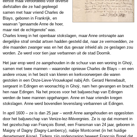
eerste maal veroordeeld voor diverse
diefstallen die ze had gepleegd
samen met haar vriend Charles de
Blays, geboren in Frankrijk, en
waarvan “genaamde Anne de hoer,
maar niet de echtgenote” was.
Charles kreeg in het openbaar stokslagen, maar Anne ontsnapte aan
dergelijke straf omdat artsen hadden gesteld dat, naar ze vermoedden, ze
drie maanden zwanger was en het dus gevaar inhield als ze geslagen zou
worden. Ze werd voor tien jaar verbannen uit de stad Doornik.
Het jaar erop werd ze aangehouden in de schuur van een woning in Ghoÿ,
samen met twee mannen – waaronder opnieuw Charles de Blays – en een
andere vrouw, in het bezit van kleren en kerkvoorwerpen die waren
gestolen in een Onze-Lieve-Vrouwkapel nabij Ath. Gerard Hennebault,
sergeant in Edingen en woonachtig in Ghoÿ, nam hen gevangen en bracht
hen naar Edingen. Na het proces voor het baljuwschap van Edingen
werden de twee mannen opgehangen. Anne en haar vriendin kregen
stokslagen. Anne werd bovendien levenslang verbannen uit Edingen.
In april 1600 – ze is dan 25 jaar – wordt Anne aangehouden en opgesloten
door het baljuwschap van Venize-lez-Mévergnies. Ze is op dat moment in
het gezelschap van François Bonel, een Fransman van 24 jaar, geboren in
Maigny of Dagny (Dagny-Lambercy), nabije Montcornet (in het huidige
departement Aisne). Tijdens zijn ondervraging beweert François Bonel dat