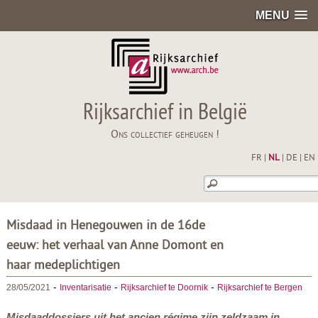
MENU
Rijksarchief in België
Ons collectief geheugen !
FR
|
NL
|
DE
|
EN
Misdaad in Henegouwen in de 16de
eeuw: het verhaal van Anne Domont en
haar medeplichtigen
-
-
-
28/05/2021
Inventarisatie
Rijksarchief te Doornik
Rijksarchief te Bergen
Misdaaddossiers uit het ancien régime zijn zeldzaam in