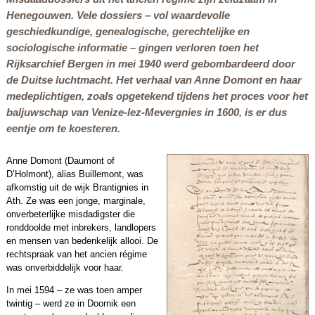
Henegouwen. Vele dossiers – vol waardevolle
geschiedkundige, genealogische, gerechtelijke en
sociologische informatie – gingen verloren toen het
Rijksarchief Bergen in mei 1940 werd gebombardeerd door
de Duitse luchtmacht. Het verhaal van Anne Domont en haar
medeplichtigen, zoals opgetekend tijdens het proces voor het
baljuwschap van Venize-lez-Mevergnies in 1600, is er dus
eentje om te koesteren.
Anne Domont (Daumont of
D’Holmont), alias Buillemont, was
afkomstig uit de wijk Brantignies in
Ath. Ze was een jonge, marginale,
onverbeterlijke misdadigster die
ronddoolde met inbrekers, landlopers
en mensen van bedenkelijk allooi. De
rechtspraak van het ancien régime
was onverbiddelijk voor haar.
In mei 1594 – ze was toen amper
twintig – werd ze in Doornik een