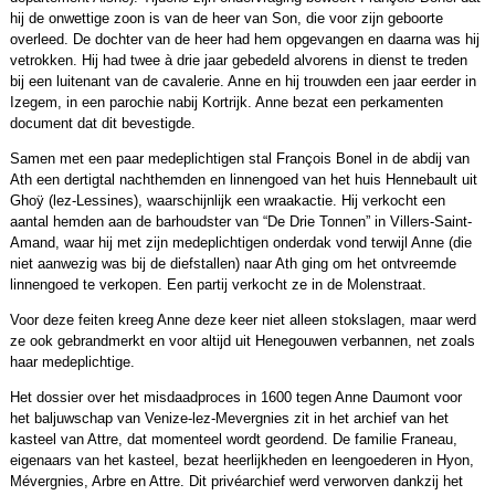
hij de onwettige zoon is van de heer van Son, die voor zijn geboorte
overleed. De dochter van de heer had hem opgevangen en daarna was hij
vetrokken. Hij had twee à drie jaar gebedeld alvorens in dienst te treden
bij een luitenant van de cavalerie. Anne en hij trouwden een jaar eerder in
Izegem, in een parochie nabij Kortrijk. Anne bezat een perkamenten
document dat dit bevestigde.
Samen met een paar medeplichtigen stal François Bonel in de abdij van
Ath een dertigtal nachthemden en linnengoed van het huis Hennebault uit
Ghoÿ (lez-Lessines), waarschijnlijk een wraakactie. Hij verkocht een
aantal hemden aan de barhoudster van “De Drie Tonnen” in Villers-Saint-
Amand, waar hij met zijn medeplichtigen onderdak vond terwijl Anne (die
niet aanwezig was bij de diefstallen) naar Ath ging om het ontvreemde
linnengoed te verkopen. Een partij verkocht ze in de Molenstraat.
Voor deze feiten kreeg Anne deze keer niet alleen stokslagen, maar werd
ze ook gebrandmerkt en voor altijd uit Henegouwen verbannen, net zoals
haar medeplichtige.
Het dossier over het misdaadproces in 1600 tegen Anne Daumont voor
het baljuwschap van Venize-lez-Mevergnies zit in het archief van het
kasteel van Attre, dat momenteel wordt geordend. De familie Franeau,
eigenaars van het kasteel, bezat heerlijkheden en leengoederen in Hyon,
Mévergnies, Arbre en Attre. Dit privéarchief werd verworven dankzij het