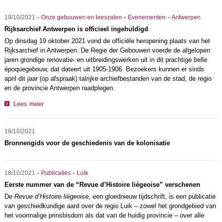
-
-
-
19/10/2021
Onze gebouwen en leeszalen
Evenementen
Antwerpen
Rijksarchief Antwerpen is officieel ingehuldigd
Op dinsdag 19 oktober 2021 vond de officiële heropening plaats van het
Rijksarchief in Antwerpen. De Regie der Gebouwen voerde de afgelopen
jaren grondige renovatie- en uitbreidingswerken uit in dit prachtige belle
époquegebouw, dat dateert uit 1905-1906. Bezoekers kunnen er sinds
april dit jaar (op afspraak) talrijke archiefbestanden van de stad, de regio
en de provincie Antwerpen raadplegen.
Lees meer
18/10/2021
Bronnengids voor de geschiedenis van de kolonisatie
-
-
18/10/2021
Publicaties
Luik
Eerste nummer van de “Revue d’Histoire liégeoise” verschenen
De
Revue d’Histoire liégeoise,
een gloednieuw tijdschrift, is een publicatie
van geschiedkundige aard over de regio Luik – zowel het grondgebied van
het voormalige prinsbisdom als dat van de huidig provincie – over alle