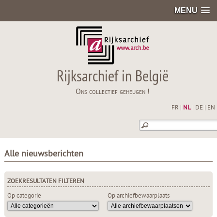
MENU
Rijksarchief in België
Ons collectief geheugen !
FR
|
NL
|
DE
|
EN
Alle nieuwsberichten
ZOEKRESULTATEN FILTEREN
Op categorie
Op archiefbewaarplaats