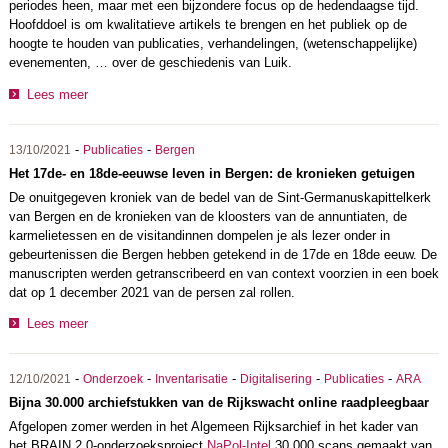
periodes heen, maar met een bijzondere focus op de hedendaagse tijd.
Hoofddoel is om kwalitatieve artikels te brengen en het publiek op de
hoogte te houden van publicaties, verhandelingen, (wetenschappelijke)
evenementen, … over de geschiedenis van Luik.
Lees meer
-
-
13/10/2021
Publicaties
Bergen
Het 17de- en 18de-eeuwse leven in Bergen: de kronieken getuigen
De onuitgegeven kroniek van de bedel van de Sint-Germanuskapittelkerk
van Bergen en de kronieken van de kloosters van de annuntiaten, de
karmelietessen en de visitandinnen dompelen je als lezer onder in
gebeurtenissen die Bergen hebben getekend in de 17de en 18de eeuw. De
manuscripten werden getranscribeerd en van context voorzien in een boek
dat op 1 december 2021 van de persen zal rollen.
Lees meer
-
-
-
-
-
12/10/2021
Onderzoek
Inventarisatie
Digitalisering
Publicaties
ARA
Bijna 30.000 archiefstukken van de Rijkswacht online raadpleegbaar
Afgelopen zomer werden in het Algemeen Rijksarchief in het kader van
het BRAIN 2.0-onderzoeksproject
NaPol-Intel
30.000 scans gemaakt van