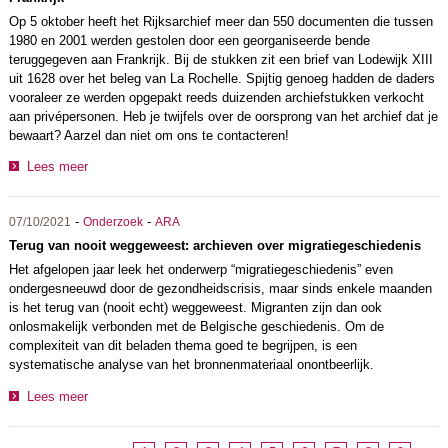
Op 5 oktober heeft het Rijksarchief meer dan 550 documenten die tussen
1980 en 2001 werden gestolen door een georganiseerde bende
teruggegeven aan Frankrijk. Bij de stukken zit een brief van Lodewijk XIII
uit 1628 over het beleg van La Rochelle. Spijtig genoeg hadden de daders
vooraleer ze werden opgepakt reeds duizenden archiefstukken verkocht
aan privépersonen. Heb je twijfels over de oorsprong van het archief dat je
bewaart? Aarzel dan niet om ons te contacteren!
Lees meer
-
-
07/10/2021
Onderzoek
ARA
Terug van nooit weggeweest: archieven over migratiegeschiedenis
Het afgelopen jaar leek het onderwerp “migratiegeschiedenis” even
ondergesneeuwd door de gezondheidscrisis, maar sinds enkele maanden
is het terug van (nooit echt) weggeweest. Migranten zijn dan ook
onlosmakelijk verbonden met de Belgische geschiedenis. Om de
complexiteit van dit beladen thema goed te begrijpen, is een
systematische analyse van het bronnenmateriaal onontbeerlijk.
Lees meer