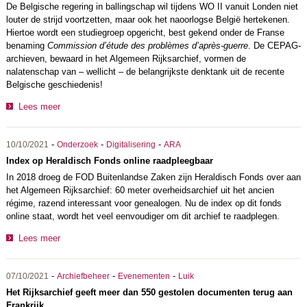
De Belgische regering in ballingschap wil tijdens WO II vanuit Londen niet
louter de strijd voortzetten, maar ook het naoorlogse België hertekenen.
Hiertoe wordt een studiegroep opgericht, best gekend onder de Franse
benaming
Commission d’étude des problèmes d’après-guerre
. De CEPAG-
archieven, bewaard in het Algemeen Rijksarchief, vormen de
nalatenschap van – wellicht – de belangrijkste denktank uit de recente
Belgische geschiedenis!
Lees meer
-
-
-
10/10/2021
Onderzoek
Digitalisering
ARA
Index op Heraldisch Fonds online raadpleegbaar
In 2018 droeg de FOD Buitenlandse Zaken zijn Heraldisch Fonds over aan
het Algemeen Rijksarchief: 60 meter overheidsarchief uit het ancien
régime, razend interessant voor genealogen. Nu de index op dit fonds
online staat, wordt het veel eenvoudiger om dit archief te raadplegen.
Lees meer
-
-
-
07/10/2021
Archiefbeheer
Evenementen
Luik
Het Rijksarchief geeft meer dan 550 gestolen documenten terug aan
Frankrijk