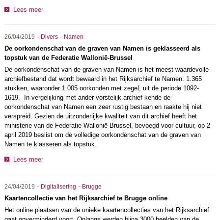
Lees meer
-
-
26/04/2019
Divers
Namen
De oorkondenschat van de graven van Namen is geklasseerd als
topstuk van de Federatie Wallonië-Brussel
De oorkondenschat van de graven van Namen is het meest waardevolle
archiefbestand dat wordt bewaard in het Rijksarchief te Namen: 1.365
stukken, waaronder 1.005 oorkonden met zegel, uit de periode 1092-
1619. In vergelijking met ander vorstelijk archief kende de
oorkondenschat van Namen een zeer rustig bestaan en raakte hij niet
verspreid. Gezien de uitzonderlijke kwaliteit van dit archief heeft het
ministerie van de Federatie Wallonië-Brussel, bevoegd voor cultuur, op 2
april 2019 beslist om de volledige oorkondenschat van de graven van
Namen te klasseren als topstuk.
Lees meer
-
-
24/04/2019
Digitalisering
Brugge
Kaartencollectie van het Rijksarchief te Brugge online
Het online plaatsen van de unieke kaartencollecties van het Rijksarchief
gaat onverminderd voort. Onlangs werden bijna 3000 beelden van de