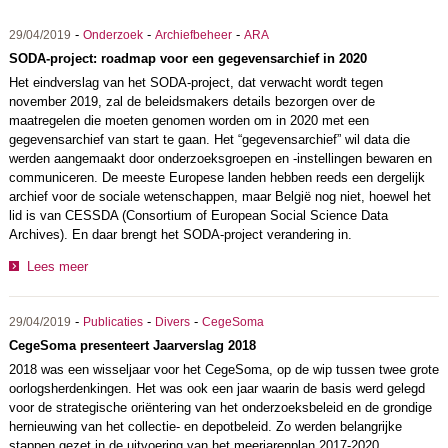
-
-
-
29/04/2019
Onderzoek
Archiefbeheer
ARA
SODA-project: roadmap voor een gegevensarchief in 2020
Het eindverslag van het SODA-project, dat verwacht wordt tegen
november 2019, zal de beleidsmakers details bezorgen over de
maatregelen die moeten genomen worden om in 2020 met een
gegevensarchief van start te gaan. Het “gegevensarchief” wil data die
werden aangemaakt door onderzoeksgroepen en -instellingen bewaren en
communiceren. De meeste Europese landen hebben reeds een dergelijk
archief voor de sociale wetenschappen, maar België nog niet, hoewel het
lid is van CESSDA (Consortium of European Social Science Data
Archives). En daar brengt het SODA-project verandering in.
Lees meer
-
-
-
29/04/2019
Publicaties
Divers
CegeSoma
CegeSoma presenteert Jaarverslag 2018
2018 was een wisseljaar voor het CegeSoma, op de wip tussen twee grote
oorlogsherdenkingen. Het was ook een jaar waarin de basis werd gelegd
voor de strategische oriëntering van het onderzoeksbeleid en de grondige
hernieuwing van het collectie- en depotbeleid. Zo werden belangrijke
stappen gezet in de uitvoering van het meerjarenplan 2017-2020.