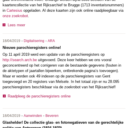
kaartencollectie van het Rijksarchief te Brugge (1713 inventarisnummers)
in
Cartesius
opgeladen. Al deze kaarten zijn ook online raadpleegbaar via
onze zoekrobot
.
Lees meer
-
-
18/04/2019
Digitalisering
ARA
Nieuwe parochieregisters online!
Op 11 april 2019 werd een update van de parochieregisters op
http://search.arch.be
uitgevoerd. Deze keer hebben we ons vooral
geconcentreerd op het corrigeren van de bestaande gegevens (fouten in
de aktetypen of jaartallen bijwerken, ontbrekende pagina’s toevoegen).
Maar er worden ook 49 indexen op de parochieregisters van Gent
toegevoegd en 20 registers van Melsele. In het totaal zijn er nu 28.095
parochieregisters beschikbaar via de zoekrobot van het Rijksarchief!
Raadpleeg de parochieregisters online
-
-
18/04/2019
Aanwinsten
Beveren
Glashelder! De collectie glas- en fotonegatieven van de gerechtelijke
politie van Antwerpen (1924-1970)