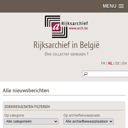
MENU
Rijksarchief in België
Ons collectief geheugen !
FR
|
NL
|
DE
|
EN
Alle nieuwsberichten
ZOEKRESULTATEN FILTEREN
Op categorie
Op archiefbewaarplaats