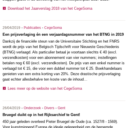
Download het Jaarverslag 2018 van het CegeSoma
-
-
29/04/2019
Publicaties
CegeSoma
Een prijsverlaging én een verjaardagsnummer van het BTNG in 2019
Dankzij de financiële steun van de Universitaire Stichting en het FNRS
wordt de prijs van het Belgisch Tijdschrift voor Nieuwste Geschiedenis
(BTNG) verlaagd. Als particulier betaal je voortaan slechts € 40 (excl.
verzendkosten) voor een abonnement van vier nummers; instellingen
betalen nog € 60 (excl. verzendkosten). De prijs van een enkel nummer is
verlaagd tot € 15, die voor een dubbel nummer tot € 25. Boekhandelaars
genieten van een extra korting van 20%. Deze drastische prijsverlaging
gaat echter allesbehalve ten koste van de inhoud…
Lees meer op de website van het CegeSoma
-
-
-
26/04/2019
Onderzoek
Divers
Gent
Bruegel duikt op in het Rijksarchief te Gent!
450 jaar geleden overleed Pieter Bruegel de Oude (ca. 1527/8 - 1569).
Voor kunstminnend Europa de ideale gelegenheid om de beroemde