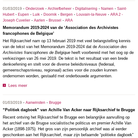
-
-
-
-
-
01/03/2019
Onderzoek
Archiefbeheer
Digitalisering
Namen
Saint-
-
-
-
-
-
-
Hubert
Eupen
Luik
Doornik
Bergen
Louvain-la-Neuve
ARA 2 -
-
-
-
Joseph Cuvelier
Aarlen
Brussel
ARA
Memorandum 2019-2024 van de ‘Association des Archivistes
francophones de Belgique’
Het Rijksarchief nam op 13 februari 2019 met veel belangstelling kennis
van de tekst van het Memorandum 2019-2024 dat de
Association des
Archivistes francophones de Belgique
heeft voorbereid met het oog op de
verkiezingen van 26 mei 2019. De tekst is het resultaat van een brede
denkoefening en stelt voor de diverse beleidsniveaus (federaal,
gemeenschapsniveau, regionaal) acties voor die zouden kunnen
ondernomen worden, gestaafd met onderbouwde argumenten.
Lees meer
-
-
01/03/2019
Aanwinsten
Brugge
“Politiek dagboek” van Achille Van Acker naar Rijksarchief te Brugge
Recent ontving het Rijksarchief te Brugge een belangrijke aanvulling op
het archief van de Brugse socialistische politicus en premier Achille Van
Acker (1898-1975). Het gros van zijn persoonlijk archief was al eerder
geschonken aan het Rijksarchief, maar zijn befaamde “politieke dagboek”