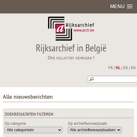
MENU
Rijksarchief in België
Ons collectief geheugen !
FR
|
NL
|
DE
|
EN
Alle nieuwsberichten
ZOEKRESULTATEN FILTEREN
Op categorie
Op archiefbewaarplaats