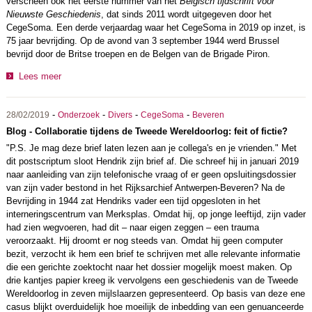
verscheen ook het eerste nummer van het
Belgisch tijdschrift voor
Nieuwste Geschiedenis
, dat sinds 2011 wordt uitgegeven door het
CegeSoma. Een derde verjaardag waar het CegeSoma in 2019 op inzet, is
75 jaar bevrijding. Op de avond van 3 september 1944 werd Brussel
bevrijd door de Britse troepen en de Belgen van de Brigade Piron.
Lees meer
-
-
-
-
28/02/2019
Onderzoek
Divers
CegeSoma
Beveren
Blog - Collaboratie tijdens de Tweede Wereldoorlog: feit of fictie?
"P.S. Je mag deze brief laten lezen aan je collega's en je vrienden." Met
dit postscriptum sloot Hendrik zijn brief af. Die schreef hij in januari 2019
naar aanleiding van zijn telefonische vraag of er geen opsluitingsdossier
van zijn vader bestond in het Rijksarchief Antwerpen-Beveren? Na de
Bevrijding in 1944 zat Hendriks vader een tijd opgesloten in het
interneringscentrum van Merksplas. Omdat hij, op jonge leeftijd, zijn vader
had zien wegvoeren, had dit – naar eigen zeggen – een trauma
veroorzaakt. Hij droomt er nog steeds van. Omdat hij geen computer
bezit, verzocht ik hem een brief te schrijven met alle relevante informatie
die een gerichte zoektocht naar het dossier mogelijk moest maken. Op
drie kantjes papier kreeg ik vervolgens een geschiedenis van de Tweede
Wereldoorlog in zeven mijlslaarzen gepresenteerd. Op basis van deze ene
casus blijkt overduidelijk hoe moeilijk de inbedding van een genuanceerde