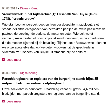
-
-
04/03/2019
Divers
Gent
Vrouwenweek in het Rijksarchief (1): Elisabeth Van Duyse (1670-
1748), “vroede vrouw”
Wie stamboomonderzoek doet en hiervoor doopakten raadpleegt, ziet
steeds dezelfde categorieën van betrokken partijen de revue passeren: de
pastoor, de boreling, de ouders, de meter en peter. Wie ook wordt
vermeld, maar zelden of nooit expliciet wordt genoemd, is de vroedvrouw
die de moeder bijstond bij de bevalling. Tijdens deze Vrouwenweek richten
we onze spots elke dag op ‘vergeten vrouwen’ uit de geschiedenis.
Vroedvrouw Elisabeth Van Duyse uit Vrasene bijt de spits af.
Lees meer
-
01/03/2019
Digitalisering
Parochieregisters en registers van de burgerlijke stand: bijna 35
miljoen bladzijden online raadpleegbaar!
Onze zoekrobot is geüpdatet! Raadpleeg vanaf nu gratis 34,6 miljoen
bladzijden met parochieregisters en registers van de burgerlijke stand.
Lees meer