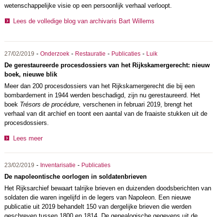
wetenschappelijke visie op een persoonlijk verhaal verloopt.
Lees de volledige blog van archivaris Bart Willems
-
-
-
-
27/02/2019
Onderzoek
Restauratie
Publicaties
Luik
De gerestaureerde procesdossiers van het Rijkskamergerecht: nieuw
boek, nieuwe blik
Meer dan 200 procesdossiers van het Rijkskamergerecht die bij een
bombardement in 1944 werden beschadigd, zijn nu gerestaureerd. Het
boek
Trésors de procédure,
verschenen in februari 2019, brengt het
verhaal van dit archief en toont een aantal van de fraaiste stukken uit de
procesdossiers.
Lees meer
-
-
23/02/2019
Inventarisatie
Publicaties
De napoleontische oorlogen in soldatenbrieven
Het Rijksarchief bewaart talrijke brieven en duizenden doodsberichten van
soldaten die waren ingelijfd in de legers van Napoleon. Een nieuwe
publicatie uit 2019 behandelt 150 van dergelijke brieven die werden
geschreven tussen 1800 en 1814. De genealogische gegevens uit de