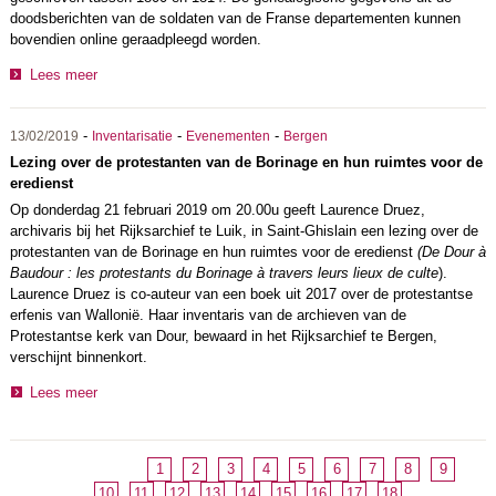
doodsberichten van de soldaten van de Franse departementen kunnen
bovendien online geraadpleegd worden.
Lees meer
-
-
-
13/02/2019
Inventarisatie
Evenementen
Bergen
Lezing over de protestanten van de Borinage en hun ruimtes voor de
eredienst
Op donderdag 21 februari 2019 om 20.00u geeft Laurence Druez,
archivaris bij het Rijksarchief te Luik, in Saint-Ghislain een lezing over de
protestanten van de Borinage en hun ruimtes voor de eredienst
(
De Dour à
Baudour : les protestants du Borinage à travers leurs lieux de culte
).
Laurence Druez is co-auteur van een boek uit
2017 over de protestantse
erfenis van Wallonië.
Haar inventaris van de archieven van de
Protestantse kerk van Dour, bewaard in het Rijksarchief te Bergen,
verschijnt binnenkort.
Lees meer
1
2
3
4
5
6
7
8
9
10
11
12
13
14
15
16
17
18