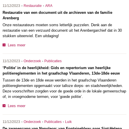
-
-
11/12/2023
Restauratie
ARA
Restauratie van een document uit de archieven van de familie
Arenberg
Onze restaurateurs moeten soms letterlijk puzzelen. Denk aan de
restauratie van een verzuurd document uit het Arenbergarchief dat in 30
stukken uiteenviel. Een uitdaging!
Lees meer
-
-
11/12/2023
Onderzoek
Publicaties
‘Politie’ in de heerlijkheid: Gids en repertorium van heerlijke
politiereglementen in het graafschap Vlaanderen, 13de-18de eeuw
Tussen de 13de en 18de eeuw werden in het graafschap Vlaanderen
politiereglementen opgemaakt voor talloze dorps- en stadsheerlijkheden.
Deze voorschriften zorgden voor de goede orde in de lokale gemeenschap
of, in vroegmoderne termen, voor ‘goede politie’.
Lees meer
-
-
-
11/12/2023
Onderzoek
Publicaties
Luik
De zwanenzang van Napoleon: van Fontainebleau naar Sint-Helena