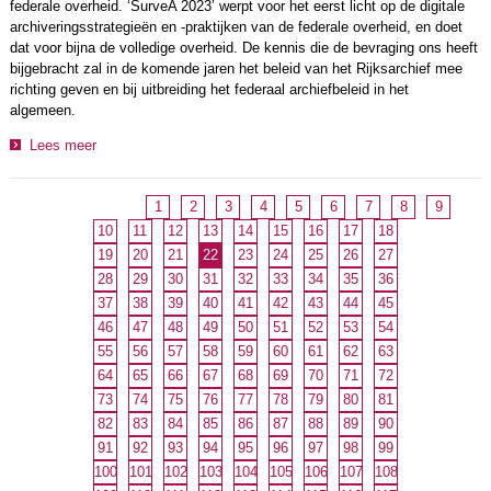
federale overheid. ‘SurveA 2023’ werpt voor het eerst licht op de digitale
archiveringsstrategieën en -praktijken van de federale overheid, en doet
dat voor bijna de volledige overheid. De kennis die de bevraging ons heeft
bijgebracht zal in de komende jaren het beleid van het Rijksarchief mee
richting geven en bij uitbreiding het federaal archiefbeleid in het
algemeen.
Lees meer
1
2
3
4
5
6
7
8
9
10
11
12
13
14
15
16
17
18
19
20
21
22
23
24
25
26
27
28
29
30
31
32
33
34
35
36
37
38
39
40
41
42
43
44
45
46
47
48
49
50
51
52
53
54
55
56
57
58
59
60
61
62
63
64
65
66
67
68
69
70
71
72
73
74
75
76
77
78
79
80
81
82
83
84
85
86
87
88
89
90
91
92
93
94
95
96
97
98
99
100
101
102
103
104
105
106
107
108