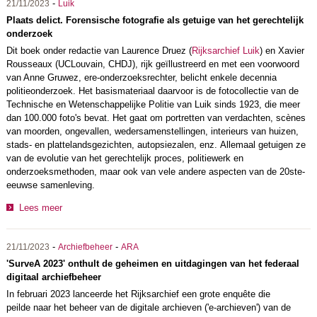
-
21/11/2023
Luik
Plaats delict. Forensische fotografie als getuige van het gerechtelijk
onderzoek
Dit boek onder redactie van Laurence Druez (
Rijksarchief Luik
) en Xavier
Rousseaux (UCLouvain, CHDJ), rijk geïllustreerd en met een voorwoord
van Anne Gruwez, ere-onderzoeksrechter, belicht enkele decennia
politieonderzoek. Het basismateriaal daarvoor is de fotocollectie van de
Technische en Wetenschappelijke Politie van Luik sinds 1923, die meer
dan 100.000 foto's bevat. Het gaat om portretten van verdachten, scènes
van moorden, ongevallen, wedersamenstellingen, interieurs van huizen,
stads- en plattelandsgezichten, autopsiezalen, enz. Allemaal getuigen ze
van de evolutie van het gerechtelijk proces, politiewerk en
onderzoeksmethoden, maar ook van vele andere aspecten van de 20ste-
eeuwse samenleving.
Lees meer
-
-
21/11/2023
Archiefbeheer
ARA
'SurveA 2023' onthult de geheimen en uitdagingen van het federaal
digitaal archiefbeheer
In februari 2023 lanceerde het Rijksarchief een grote enquête die
peilde naar het beheer van de digitale archieven ('e-archieven') van de