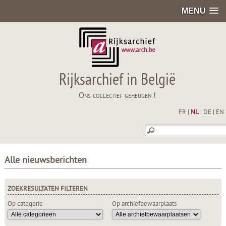
MENU
Rijksarchief in België
Ons collectief geheugen !
FR
|
NL
|
DE
|
EN
Alle nieuwsberichten
ZOEKRESULTATEN FILTEREN
Op categorie
Op archiefbewaarplaats