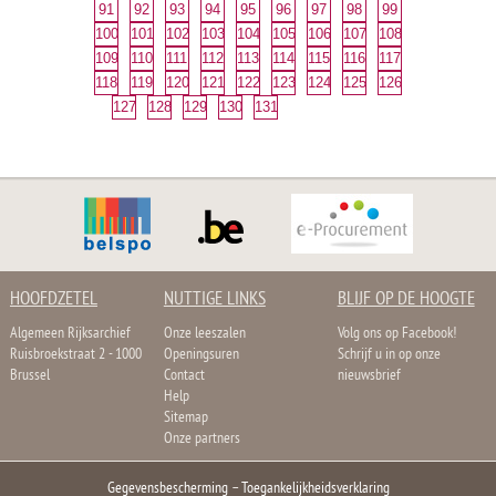
91
92
93
94
95
96
97
98
99
100
101
102
103
104
105
106
107
108
109
110
111
112
113
114
115
116
117
118
119
120
121
122
123
124
125
126
127
128
129
130
131
HOOFDZETEL
NUTTIGE LINKS
BLIJF OP DE HOOGTE
Algemeen Rijksarchief
Onze leeszalen
Volg ons op Facebook!
Ruisbroekstraat 2 - 1000
Openingsuren
Schrijf u in op onze
Brussel
Contact
nieuwsbrief
Help
Sitemap
Onze partners
Gegevensbescherming
–
Toegankelijkheidsverklaring