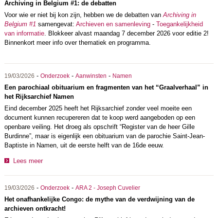
Archiving in Belgium #1: de debatten
Voor wie er niet bij kon zijn, hebben we de debatten van
Archiving in
Belgium #1
samengevat:
Archieven en samenleving
-
Toegankelijkheid
van informatie
. Blokkeer alvast maandag 7 december 2026 voor editie 2!
Binnenkort meer info over thematiek en programma.
-
-
-
19/03/2026
Onderzoek
Aanwinsten
Namen
Een parochiaal obituarium en fragmenten van het “Graalverhaal” in
het Rijksarchief Namen
Eind december 2025 heeft het Rijksarchief zonder veel moeite een
document kunnen recupereren dat te koop werd aangeboden op een
openbare veiling. Het droeg als opschrift “Register van de heer Gille
Burdinne”, maar is eigenlijk een obituarium van de parochie Saint-Jean-
Baptiste in Namen, uit de eerste helft van de 16de eeuw.
Lees meer
-
-
19/03/2026
Onderzoek
ARA 2 - Joseph Cuvelier
Het onafhankelijke Congo: de mythe van de verdwijning van de
archieven ontkracht!