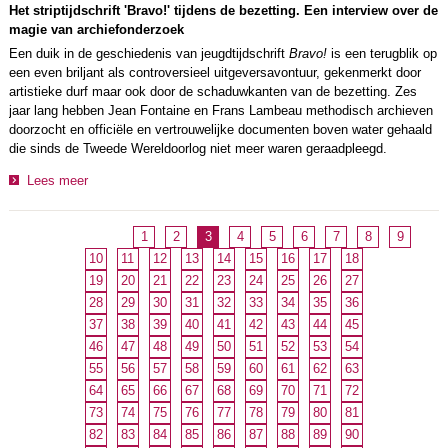
Het striptijdschrift 'Bravo!' tijdens de bezetting. Een interview over de
magie van archiefonderzoek
Een duik in de geschiedenis van jeugdtijdschrift
Bravo!
is een terugblik op
een even briljant als controversieel uitgeversavontuur, gekenmerkt door
artistieke durf maar ook door de schaduwkanten van de bezetting. Zes
jaar lang hebben Jean Fontaine en Frans Lambeau methodisch archieven
doorzocht en officiële en vertrouwelijke documenten boven water gehaald
die sinds de Tweede Wereldoorlog niet meer waren geraadpleegd.
Lees meer
1
2
3
4
5
6
7
8
9
10
11
12
13
14
15
16
17
18
19
20
21
22
23
24
25
26
27
28
29
30
31
32
33
34
35
36
37
38
39
40
41
42
43
44
45
46
47
48
49
50
51
52
53
54
55
56
57
58
59
60
61
62
63
64
65
66
67
68
69
70
71
72
73
74
75
76
77
78
79
80
81
82
83
84
85
86
87
88
89
90