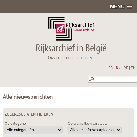
MENU
Rijksarchief in België
Ons collectief geheugen !
FR
|
NL
|
DE
|
EN
Alle nieuwsberichten
ZOEKRESULTATEN FILTEREN
Op categorie
Op archiefbewaarplaats