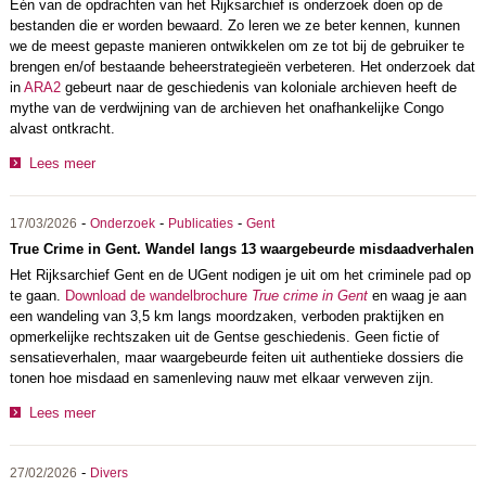
Eén van de opdrachten van het Rijksarchief is onderzoek doen op de
bestanden die er worden bewaard. Zo leren we ze beter kennen, kunnen
we de meest gepaste manieren ontwikkelen om ze tot bij de gebruiker te
brengen en/of bestaande beheerstrategieën verbeteren. Het onderzoek dat
in
ARA2
gebeurt naar de geschiedenis van koloniale archieven heeft de
mythe van de verdwijning van de archieven het onafhankelijke Congo
alvast ontkracht.
Lees meer
-
-
-
17/03/2026
Onderzoek
Publicaties
Gent
True Crime in Gent. Wandel langs 13 waargebeurde misdaadverhalen
Het Rijksarchief Gent en de UGent nodigen je uit om het criminele pad op
te gaan.
Download de wandelbrochure
True crime in Gent
en waag je aan
een wandeling van 3,5 km langs moordzaken, verboden praktijken en
opmerkelijke rechtszaken uit de Gentse geschiedenis. Geen fictie of
sensatieverhalen, maar waargebeurde feiten uit authentieke dossiers die
tonen hoe misdaad en samenleving nauw met elkaar verweven zijn.
Lees meer
-
27/02/2026
Divers