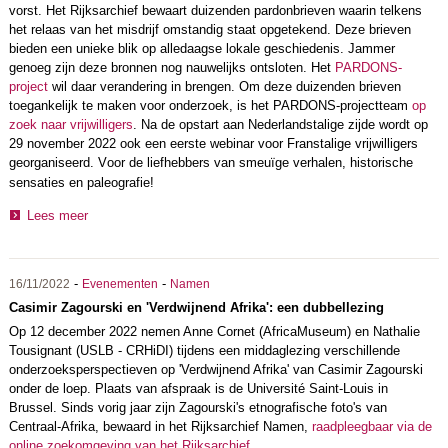
vorst. Het Rijksarchief bewaart duizenden pardonbrieven waarin telkens
het relaas van het misdrijf omstandig staat opgetekend. Deze brieven
bieden een unieke blik op alledaagse lokale geschiedenis. Jammer
genoeg zijn deze bronnen nog nauwelijks ontsloten. Het
PARDONS-
project
wil daar verandering in brengen. Om deze duizenden brieven
toegankelijk te maken voor onderzoek, is het PARDONS-projectteam
op
zoek naar vrijwilligers
. Na de opstart aan Nederlandstalige zijde wordt op
29 november 2022 ook een eerste webinar voor Franstalige vrijwilligers
georganiseerd. V
oor de liefhebbers van smeuïge verhalen, historische
sensaties en paleografie!
Lees meer
-
-
16/11/2022
Evenementen
Namen
Casimir Zagourski en 'Verdwijnend Afrika': een dubbellezing
Op 12 december 2022 nemen Anne Cornet (AfricaMuseum) en Nathalie
Tousignant (USLB - CRHiDI) tijdens een middaglezing verschillende
onderzoeksperspectieven op 'Verdwijnend Afrika' van Casimir Zagourski
onder de loep. Plaats van afspraak is de Université Saint-Louis in
Brussel. Sinds vorig jaar zijn Zagourski's etnografische foto's van
Centraal-Afrika, bewaard in het Rijksarchief Namen,
raadpleegbaar via de
online zoekomgeving van het Rijksarchief
.