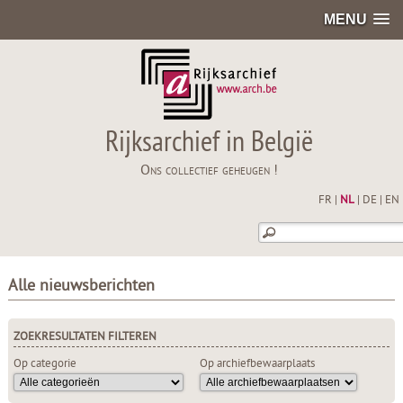
MENU
Rijksarchief in België
Ons collectief geheugen !
FR
|
NL
|
DE
|
EN
Alle nieuwsberichten
ZOEKRESULTATEN FILTEREN
Op categorie
Op archiefbewaarplaats