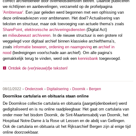
correct archiefbeheer door overheidsdiensten betreft. Daartoe publiceren
we richtlijnen en aanbevelingen, verzameld op de profielpagina
'Ambtenaar'.
Een jaar geleden werd begonnen met een opfrissing van
deze onlineadviezen voor ambtenaren. Het doel? Actualisering van
teksten en structuur, maar ook toevoeging van actuele thema’s zoals
SharePoint
,
elektronische archiveringsdiensten
(Digital Act)
en
milieubewust archiveren
. In de nieuwe structuur is een grotere rol
weggelegd voor digitaal archief binnen klassieke archiefthema’s,
zoals
informatie bewaren
,
ordening en naamgeving
en
archief in
nood
(bedreigingen voor/schade aan archief). Om alle pagina’s
gemakkelijk terug te vinden, werd ook een
kennisbank
toegevoegd.
Ontdek de (ver)nieuw(d)e teksten!
-
-
-
-
08/11/2022
Onderzoek
Digitalisering
Doornik
Bergen
Doornikse cartularia en obituaria staan online
De Doornikse collectie cartularia en obituaria (jaargetijdenboeken) werd
gedigitaliseerd en is nu online raadpleegbaar. Het gaat om cartularia van
onder meer het bisdom Doornik, de Sint-Maartensabdij van Doornik, het
Hospitaal Notre-Dame à la Rose uit Lessen en de abdij van Gellingen.
Ook de cartularia en obituaria uit het Rijksarchief Bergen zijn al enige tijd
online doorzoekbaar.