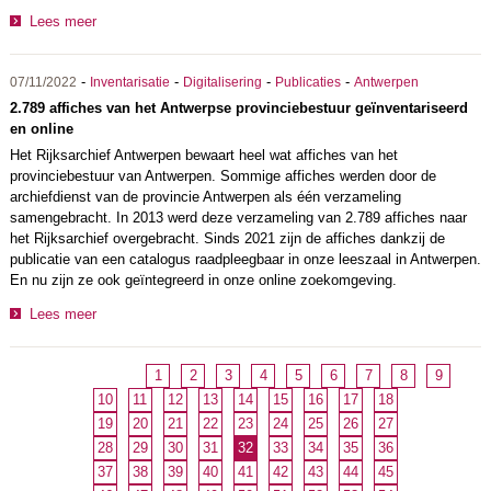
Lees meer
-
-
-
-
07/11/2022
Inventarisatie
Digitalisering
Publicaties
Antwerpen
2.789 affiches van het Antwerpse provinciebestuur geïnventariseerd
en online
Het Rijksarchief Antwerpen bewaart heel wat affiches van het
provinciebestuur van Antwerpen. Sommige affiches werden door de
archiefdienst van de provincie Antwerpen als één verzameling
samengebracht. In 2013 werd deze verzameling van 2.789 affiches naar
het Rijksarchief overgebracht. Sinds 2021 zijn de affiches dankzij de
publicatie van een catalogus raadpleegbaar in onze leeszaal in Antwerpen.
En nu zijn ze ook geïntegreerd in onze online zoekomgeving.
Lees meer
1
2
3
4
5
6
7
8
9
10
11
12
13
14
15
16
17
18
19
20
21
22
23
24
25
26
27
28
29
30
31
32
33
34
35
36
37
38
39
40
41
42
43
44
45