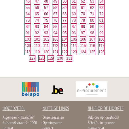
46
47
48
49
50
51
52
53
54
55
56
57
58
59
60
61
62
63
64
65
66
67
68
69
70
71
72
73
74
75
76
77
78
79
80
81
82
83
84
85
86
87
88
89
90
91
92
93
94
95
96
97
98
99
100
101
102
103
104
105
106
107
108
109
110
111
112
113
114
115
116
117
118
119
120
121
122
123
124
125
126
127
128
129
130
131
HOOFDZETEL
NUTTIGE LINKS
BLIJF OP DE HOOGTE
Algemeen Rijksarchief
Onze leeszalen
Volg ons op Facebook!
Ruisbroekstraat 2 - 1000
Openingsuren
Schrijf u in op onze
Brussel
Contact
nieuwsbrief