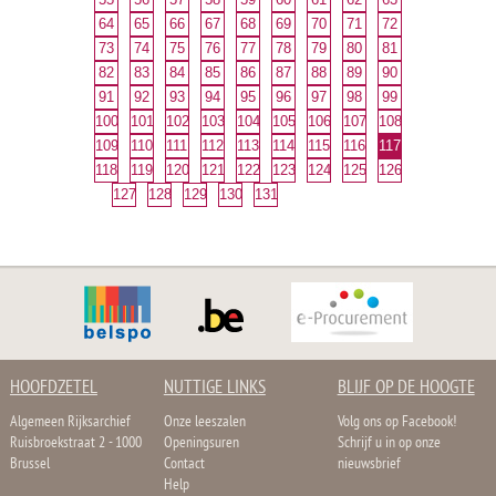
64
65
66
67
68
69
70
71
72
73
74
75
76
77
78
79
80
81
82
83
84
85
86
87
88
89
90
91
92
93
94
95
96
97
98
99
100
101
102
103
104
105
106
107
108
109
110
111
112
113
114
115
116
117
118
119
120
121
122
123
124
125
126
127
128
129
130
131
HOOFDZETEL
NUTTIGE LINKS
BLIJF OP DE HOOGTE
Algemeen Rijksarchief
Onze leeszalen
Volg ons op Facebook!
Ruisbroekstraat 2 - 1000
Openingsuren
Schrijf u in op onze
Brussel
Contact
nieuwsbrief
Help