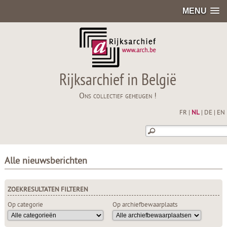
MENU
Rijksarchief in België
Ons collectief geheugen !
FR
|
NL
|
DE
|
EN
Alle nieuwsberichten
ZOEKRESULTATEN FILTEREN
Op categorie
Op archiefbewaarplaats