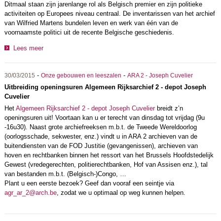
Ditmaal staan zijn jarenlange rol als Belgisch premier en zijn politieke
activiteiten op Europees niveau centraal. De inventarissen van het archief
van Wilfried Martens bundelen leven en werk van één van de
voornaamste politici uit de recente Belgische geschiedenis.
Lees meer
-
-
30/03/2015
Onze gebouwen en leeszalen
ARA 2 - Joseph Cuvelier
Uitbreiding openingsuren Algemeen Rijksarchief 2 - depot Joseph
Cuvelier
Het
Algemeen Rijksarchief 2 - depot Joseph Cuvelier
breidt z’n
openingsuren uit! Voortaan kan u er terecht van dinsdag tot vrijdag (9u
-16u30). Naast grote archiefreeksen m.b.t. de Tweede Wereldoorlog
(oorlogsschade, sekwester, enz.) vindt u in ARA 2 archieven van de
buitendiensten van de FOD Justitie (gevangenissen), archieven van
hoven en rechtbanken binnen het ressort van het Brussels Hoofdstedelijk
Gewest (vredegerechten, politierechtbanken, Hof van Assisen enz.), tal
van bestanden m.b.t. (Belgisch-)Congo, …
Plant u een eerste bezoek? Geef dan vooraf een seintje via
agr_ar_2@arch.be
, zodat we u optimaal op weg kunnen helpen.