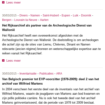
Lees meer
-
-
-
-
-
-
-
30/03/2015
Divers
Namen
Saint-Hubert
Eupen
Luik
Doornik
-
-
Bergen
Louvain-la-Neuve
Aarlen
Het Rijksarchief als partner van de Archeologische Dienst van
Wallonië
Het Rijksarchief heeft een overeenkomst afgesloten met de
Archeologische Dienst van Wallonië. De doelstelling is om archeologen
die actief zijn op de sites van Liernu, Chièvres, Dinant en Namen
relevante (ancien régime) bronnen en wetenschappelijke expertise aan te
reiken vanuit het Rijksarchief.
Lees meer
-
-
-
30/03/2015
Inventarisatie
Publicaties
ARA
Van Belgisch premier tot EVP-voorzitter (1978-2009): deel 2 van het
archief van Wilfried Martens
In 2004 verscheen het eerste deel van de inventaris van het archief van
Wilfried Martens, waarin de jeugdjaren van Martens aan bod kwamen en
zijn prille politieke carrière. Nu is ook het tweede deel van het archief
Martens geïnventariseerd, dat de periode van 1978 tot 2009 beslaat.