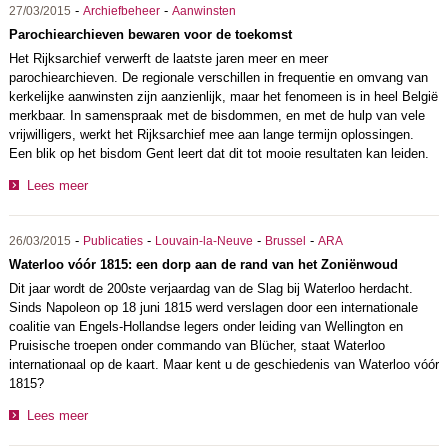
-
-
27/03/2015
Archiefbeheer
Aanwinsten
Parochiearchieven bewaren voor de toekomst
Het Rijksarchief verwerft de laatste jaren meer en meer
parochiearchieven. De regionale verschillen in frequentie en omvang van
kerkelijke aanwinsten zijn aanzienlijk, maar het fenomeen is in heel België
merkbaar. In samenspraak met de bisdommen, en met de hulp van vele
vrijwilligers, werkt het Rijksarchief mee aan lange termijn oplossingen.
Een blik op het bisdom Gent leert dat dit tot mooie resultaten kan leiden.
Lees meer
-
-
-
-
26/03/2015
Publicaties
Louvain-la-Neuve
Brussel
ARA
Waterloo vóór 1815: een dorp aan de rand van het Zoniënwoud
Dit jaar wordt de 200ste verjaardag van de Slag bij Waterloo herdacht.
Sinds Napoleon op 18 juni 1815 werd verslagen door een internationale
coalitie van Engels-Hollandse legers onder leiding van Wellington en
Pruisische troepen onder commando van Blücher, staat Waterloo
internationaal op de kaart. Maar kent u de geschiedenis van Waterloo vóór
1815?
Lees meer