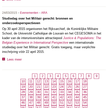
-
-
24/03/2015
Evenementen
ARA
Studiedag over het Militair gerecht: bronnen en
onderzoeksperspectieven
Op 30 april 2015 organiseren het Rijksarchief, de Koninklijke Militaire
School, de
Université Catholique de Louvain
en het CEGESOMA in het
kader van de interuniversitaire attractiepool
Justice & Populations: The
Belgian Experience in International Perspective
een internationale
studiedag over het Militair gerecht. Gratis toegang, maar verplichte
inschrijving vóór 22 april 2015.
Lees meer
1
2
3
4
5
6
7
8
9
10
11
12
13
14
15
16
17
18
19
20
21
22
23
24
25
26
27
28
29
30
31
32
33
34
35
36
37
38
39
40
41
42
43
44
45
46
47
48
49
50
51
52
53
54
55
56
57
58
59
60
61
62
63