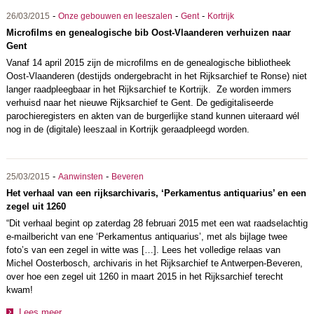
-
-
-
26/03/2015
Onze gebouwen en leeszalen
Gent
Kortrijk
Microfilms en genealogische bib Oost-Vlaanderen verhuizen naar
Gent
Vanaf 14 april 2015 zijn de microfilms en de genealogische bibliotheek
Oost-Vlaanderen (destijds ondergebracht in het Rijksarchief te Ronse) niet
langer raadpleegbaar in het Rijksarchief te Kortrijk. Ze worden immers
verhuisd naar het nieuwe Rijksarchief te Gent. De gedigitaliseerde
parochieregisters en akten van de burgerlijke stand kunnen uiteraard wél
nog in de (digitale) leeszaal in Kortrijk geraadpleegd worden.
-
-
25/03/2015
Aanwinsten
Beveren
Het verhaal van een rijksarchivaris, ‘Perkamentus antiquarius’ en een
zegel uit 1260
“Dit verhaal begint op zaterdag 28 februari 2015 met een wat raadselachtig
e-mailbericht van ene ‘Perkamentus antiquarius’, met als bijlage twee
foto’s van een zegel in witte was […]. Lees het volledige relaas van
Michel Oosterbosch, archivaris in het Rijksarchief te Antwerpen-Beveren,
over hoe een zegel uit 1260 in maart 2015 in het Rijksarchief terecht
kwam!
Lees meer