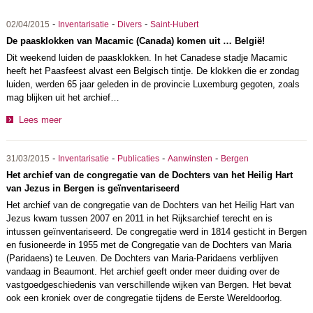
-
-
-
02/04/2015
Inventarisatie
Divers
Saint-Hubert
De paasklokken van Macamic (Canada) komen uit … België!
Dit weekend luiden de paasklokken. In het Canadese stadje Macamic
heeft het Paasfeest alvast een Belgisch tintje. De klokken die er zondag
luiden, werden 65 jaar geleden in de provincie Luxemburg gegoten, zoals
mag blijken uit het archief…
Lees meer
-
-
-
-
31/03/2015
Inventarisatie
Publicaties
Aanwinsten
Bergen
Het archief van de congregatie van de Dochters van het Heilig Hart
van Jezus in Bergen is geïnventariseerd
Het archief van de congregatie van de Dochters van het Heilig Hart van
Jezus kwam tussen 2007 en 2011 in het Rijksarchief terecht en is
intussen geïnventariseerd. De congregatie werd in 1814 gesticht in Bergen
en fusioneerde in 1955 met de Congregatie van de Dochters van Maria
(Paridaens) te Leuven. De Dochters van Maria-Paridaens verblijven
vandaag in Beaumont. Het archief geeft onder meer duiding over de
vastgoedgeschiedenis van verschillende wijken van Bergen. Het bevat
ook een kroniek over de congregatie tijdens de Eerste Wereldoorlog.