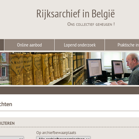
Rijksarchief in België
Ons collectief geheugen !
Online aanbod
Lopend onderzoek
Praktische in
chten
ILTEREN
Op archiefbewaarplaats