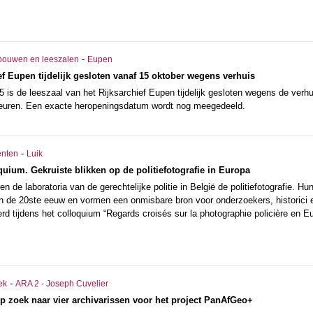
-
bouwen en leeszalen
Eupen
ef Eupen tijdelijk gesloten vanaf 15 oktober wegens verhuis
 is de leeszaal van het Rijksarchief Eupen tijdelijk gesloten wegens de verhu
deuren. Een exacte heropeningsdatum wordt nog meegedeeld.
-
nten
Luik
quium. Gekruiste blikken op de politiefotografie in Europa
n de laboratoria van de gerechtelijke politie in België de politiefotografie. Hu
n de 20ste eeuw en vormen een onmisbare bron voor onderzoekers, historici 
erd tijdens het colloquium “Regards croisés sur la photographie policière en E
-
ek
ARA 2 - Joseph Cuvelier
 op zoek naar vier archivarissen voor het project PanAfGeo+