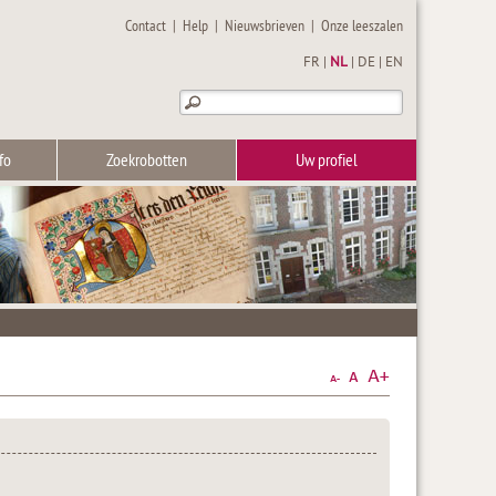
Contact
|
Help
|
Nieuwsbrieven
|
Onze leeszalen
FR
|
NL
|
DE
|
EN
fo
Zoekrobotten
Uw profiel