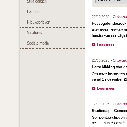
Studiedagen
Lezingen
-
22/10/2025
Onderzo
Nieuwsbrieven
Het zegelonderzoek
Alexandre Pinchart s
Vacatures
functie van een afgie
Sociale media
Lees meer
-
21/10/2025
Onze ge
Herschikking van de
Om onze bezoekers oo
vanaf
1 november 2
Lees meer
-
17/10/2025
Onderzo
Studiedag – Gemeent
Gemeentearchieven be
belicht hun essentiël