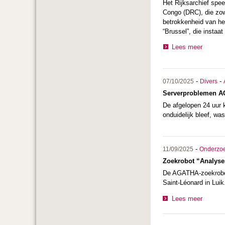
Het Rijksarchief spee
Congo (DRC), die zowe
betrokkenheid van het
“Brussel”, die instaa
Lees meer
-
-
07/10/2025
Divers
Serverproblemen A
De afgelopen 24 uur
onduidelijk bleef, wa
-
11/09/2025
Onderzo
Zoekrobot “Analyses
De AGATHA-zoekrobot 
Saint-Léonard in Luik
Lees meer