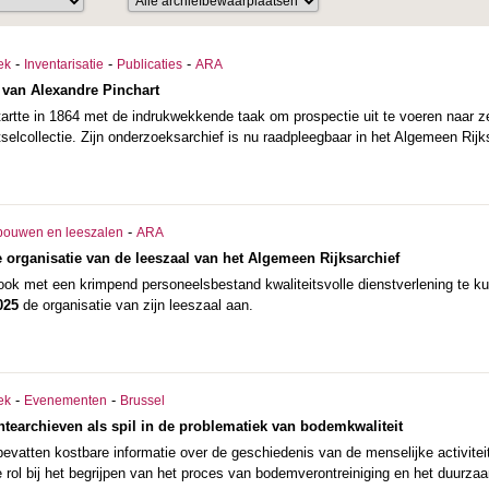
-
-
-
ek
Inventarisatie
Publicaties
ARA
 van Alexandre Pinchart
tartte in 1864 met de indrukwekkende taak om prospectie uit te voeren naar 
tselcollectie. Zijn onderzoeksarchief is nu raadpleegbaar in het Algemeen Rijk
-
bouwen en leeszalen
ARA
 organisatie van de leeszaal van het Algemeen Rijksarchief
k met een krimpend personeelsbestand kwaliteitsvolle dienstverlening te kun
025
de organisatie van zijn leeszaal aan.
-
-
ek
Evenementen
Brussel
earchieven als spil in de problematiek van bodemkwaliteit
vatten kostbare informatie over de geschiedenis van de menselijke activitei
e rol bij het begrijpen van het proces van bodemverontreiniging en het duurz