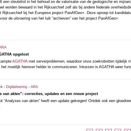
lt een sleutelrol in het behoud en de valorisatie van de geologische en mijn
l worden bewaard in het Rijksarchief zelf als bij andere federale overheidsdie
 Rijksarchief bij het Europese project PanAfGeo+. Deze oproep tot kandidatuu
t voor de uitvoering van het luik “archieven” van het project PanAfGeo+.
ARA
GATHA opgelost
 kampte
AGATHA
met serverproblemen, waardoor onze zoekrobotten tijdelijk mo
s het moeilijk hierover helder te communiceren. Intussen is AGATHA weer func
-
-
ek
Digitalisering
ARA
 van akten”: correcties, updates en een nieuw project
“Analyses van akten” heeft een update gekregen! Ontdek ook een gloednieu
.