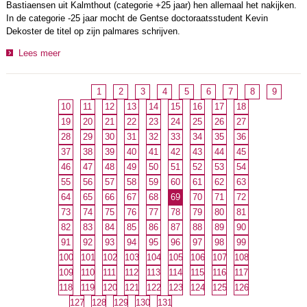
Bastiaensen uit Kalmthout (categorie +25 jaar) hen allemaal het nakijken.
In de categorie -25 jaar mocht de Gentse doctoraatsstudent Kevin
Dekoster de titel op zijn palmares schrijven.
Lees meer
1
2
3
4
5
6
7
8
9
10
11
12
13
14
15
16
17
18
19
20
21
22
23
24
25
26
27
28
29
30
31
32
33
34
35
36
37
38
39
40
41
42
43
44
45
46
47
48
49
50
51
52
53
54
55
56
57
58
59
60
61
62
63
64
65
66
67
68
69
70
71
72
73
74
75
76
77
78
79
80
81
82
83
84
85
86
87
88
89
90
91
92
93
94
95
96
97
98
99
100
101
102
103
104
105
106
107
108
109
110
111
112
113
114
115
116
117
118
119
120
121
122
123
124
125
126
127
128
129
130
131