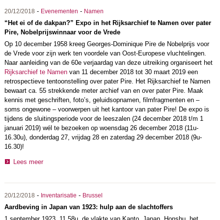
-
-
20/12/2018
Evenementen
Namen
“Het ei of de dakpan?” Expo in het Rijksarchief te Namen over pater
Pire, Nobelprijswinnaar voor de Vrede
Op 10 december 1958 kreeg Georges-Dominique Pire de Nobelprijs voor
de Vrede voor zijn werk ten voordele van Oost-Europese vluchtelingen.
Naar aanleiding van de 60e verjaardag van deze uitreiking organiseert het
Rijksarchief te Namen
van 11 december 2018 tot 30 maart 2019 een
retrospectieve tentoonstelling over pater Pire. Het Rijksarchief te Namen
bewaart ca. 55 strekkende meter
archief van en over pater Pire. Maak
kennis met geschriften, foto’s, geluidsopnamen, filmfragmenten en –
soms ongewone – voorwerpen uit het kantoor van pater Pire! De expo is
tijdens de sluitingsperiode voor de leeszalen (24 december 2018 t/m 1
januari 2019) wél te bezoeken op woensdag 26 december 2018 (11u-
16.30u), donderdag 27, vrijdag 28 en zaterdag 29 december 2018 (9u-
16.30)!
Lees meer
-
-
20/12/2018
Inventarisatie
Brussel
Aardbeving in Japan van 1923: hulp aan de slachtoffers
1 september 1923, 11.58u, de vlakte van Kanto, Japan. Honshu, het