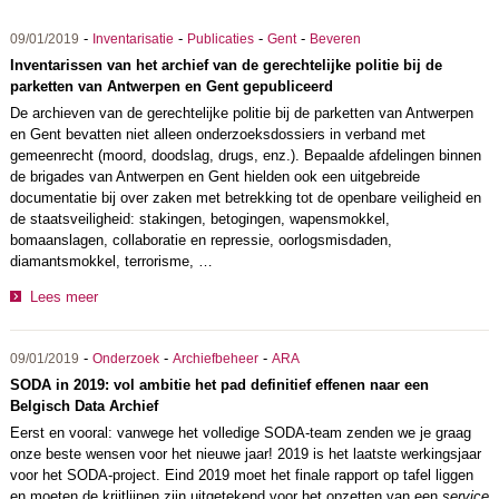
-
-
-
-
09/01/2019
Inventarisatie
Publicaties
Gent
Beveren
Inventarissen van het archief van de gerechtelijke politie bij de
parketten van Antwerpen en Gent gepubliceerd
De archieven van de gerechtelijke politie bij de parketten van Antwerpen
en Gent bevatten niet alleen onderzoeksdossiers in verband met
gemeenrecht (moord, doodslag, drugs, enz.). Bepaalde afdelingen binnen
de brigades van Antwerpen en Gent hielden ook een uitgebreide
documentatie bij over zaken met betrekking tot de openbare veiligheid en
de staatsveiligheid: stakingen, betogingen, wapensmokkel,
bomaanslagen, collaboratie en repressie, oorlogsmisdaden,
diamantsmokkel, terrorisme, …
Lees meer
-
-
-
09/01/2019
Onderzoek
Archiefbeheer
ARA
SODA in 2019: vol ambitie het pad definitief effenen naar een
Belgisch Data Archief
Eerst en vooral: vanwege het volledige SODA-team zenden we je graag
onze beste wensen voor het nieuwe jaar! 2019 is het laatste werkingsjaar
voor het SODA-project. Eind 2019 moet het finale rapport op tafel liggen
en moeten de krijtlijnen zijn uitgetekend voor het opzetten van een
service