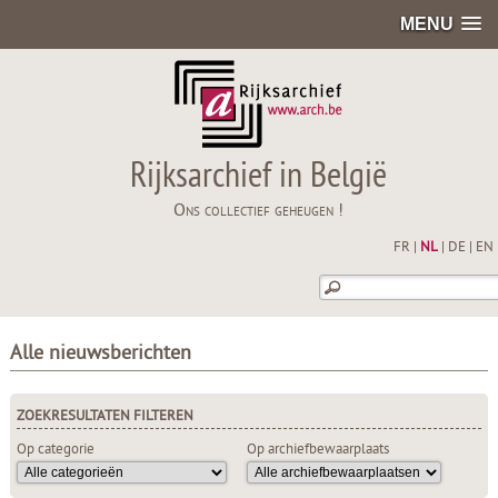
MENU
Rijksarchief in België
Ons collectief geheugen !
FR
|
NL
|
DE
|
EN
Alle nieuwsberichten
ZOEKRESULTATEN FILTEREN
Op categorie
Op archiefbewaarplaats