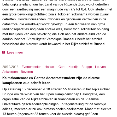
belangrijkste eiland van het Land van de Rijzende Zon, wordt getroffen
door een aardbeving met een magnitude van 7,9 tot 8,4. Ook steden met
een grote bevolkingsdichtheid zoals Tokio en Yokohama worden zwaar
getroffen. Honderdduizenden inwoners en gebouwen verdwijnen in de
catastrofe, die wereldwijd wordt gevolgd. In een tijd waarin van grote
reddingsoperaties nog geen sprake was, komt toch solidariteit op gang
met het lijden van een bevolking die zich aan het andere eind van de
aardbol bevindt. Vrijwilligster Véronique Brasseur heeft het archief
bestudeerd dat hierover wordt bewaard in het Rijksarchief te Brussel.
Lees meer
-
-
-
-
-
-
-
20/12/2018
Evenementen
Hasselt
Gent
Kortrijk
Brugge
Leuven
-
Antwerpen
Beveren
Kalmthoutenaar en Gentse doctoraatsstudent zijn de nieuwe
kampioenen oud schrift lezen!
Op zaterdag 15 december 2018 streden 55 finalisten in het Rijksarchief
Brugge om de winst van het Open Kampioenschap Paleografie, een
organisatie van de Rijksarchieven in Vlaanderen en de Vlaamse
universitaire geschiedenisopleidingen. In tegenstelling tot de voorbije
edities, mochten er nu ook professionelen deelnemen. Maar met slechts
13 fouten (tegenover 33 fouten voor de tweede plaats) gaf Jean