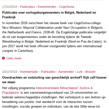
-
-
-
17/12/2016
Publicaties
Evenementen
CegeSoma
Publicatie over oorlogsburgemeesters in België, Nederland en
Frankrijk
In november 2016 verscheen het nieuwe boek van CegeSoma-collega
Nico Wouters
:
Mayoral Collaboration under Nazi Occupation in Belgium,
the Netherlands and France, 1938-46
. De Engelstalige publicatie vergelijkt
de rol van burgemeesters onder de bezetting tijdens de Tweede
Wereldoorlog in België, Nederland en Frankrijk (Nord en Pas-de-Calais). In
juni 2017 wordt het boek officieel voorgesteld tijdens een internationaal
congres in Canterbury.
Lees meer
-
-
-
-
-
16/12/2016
Inventarisatie
Publicaties
Aanwinsten
Luik
Brussel
Overdrachten en ontsluiting van gerechtelijk archief? Kijk zelf hoever
we staan
Het vijfjarig programma
Interuniversitaire Attractiepool ‘Justice &
Populations’
is een samenwerkingsverband van 14 universiteiten en
federale wetenschappelijke instellingen. Het vertrekpunt is een
bottom up-
benadering van justitie, met aandacht voor de interacties tussen
instellingen, sociale groepen en individuen, van de late 18de eeuw tot