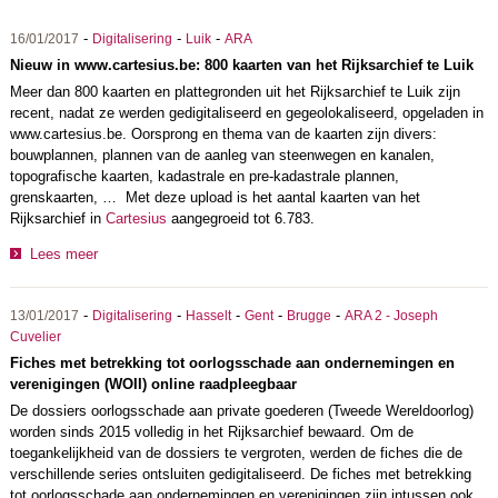
-
-
-
16/01/2017
Digitalisering
Luik
ARA
Nieuw in www.cartesius.be: 800 kaarten van het Rijksarchief te Luik
Meer dan 800 kaarten en plattegronden uit het Rijksarchief te Luik zijn
recent, nadat ze werden gedigitaliseerd en gegeolokaliseerd, opgeladen in
www.cartesius.be. Oorsprong en thema van de kaarten zijn divers:
bouwplannen, plannen van de aanleg van steenwegen en kanalen,
topografische kaarten, kadastrale en pre-kadastrale plannen,
grenskaarten, … Met deze upload is het aantal kaarten van het
Rijksarchief in
Cartesius
aangegroeid tot 6.783.
Lees meer
-
-
-
-
-
13/01/2017
Digitalisering
Hasselt
Gent
Brugge
ARA 2 - Joseph
Cuvelier
Fiches met betrekking tot oorlogsschade aan ondernemingen en
verenigingen (WOII) online raadpleegbaar
De dossiers oorlogsschade aan private goederen (Tweede Wereldoorlog)
worden sinds 2015 volledig in het Rijksarchief bewaard. Om de
toegankelijkheid van de dossiers te vergroten, werden de fiches die de
verschillende series ontsluiten gedigitaliseerd. De fiches met betrekking
tot oorlogsschade aan ondernemingen en verenigingen zijn intussen ook