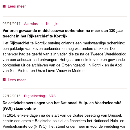
Lees meer
-
-
03/01/2017
Aanwinsten
Kortrijk
Verloren gewaande middeleeuwse oorkonden na meer dan 130 jaar
terecht in het Rijksarchief te Kortrijk
Het Rijksarchief te Kortrijk ontving onlangs een merkwaardige schenking:
een pakketje van zeven oorkonden en nog wat andere stukken. De
schenker had ze geërfd van zijn vader, die ze na de Tweede Wereldoorlog
van een antiquair had ontvangen. Het gaat om enkele verloren gewaande
oorkonden uit de archieven van de Groeningeabdij in Kortrijk en de Abdij
van Sint-Pieters en Onze-Lieve-Vrouw in Merkem.
Lees meer
-
-
22/12/2016
Digitalisering
ARA
De activiteitenverslagen van het Nationaal Hulp- en Voedselcomité
(WOI) staan online
In 1914, enkele dagen na de start van de Duitse bezetting van Brussel,
richtte een groepje Belgische politici en financiers het Nationaal Hulp- en
Voedselcomité op (NHVC). Het stond onder meer in voor de verdeling van