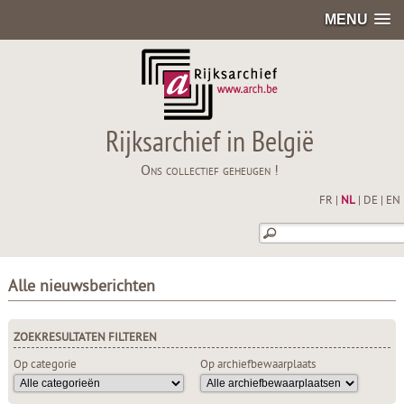
MENU
Rijksarchief in België
Ons collectief geheugen !
FR
|
NL
|
DE
|
EN
Alle nieuwsberichten
ZOEKRESULTATEN FILTEREN
Op categorie
Op archiefbewaarplaats