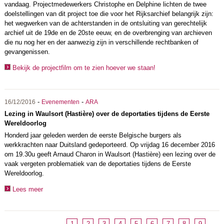
vandaag. Projectmedewerkers Christophe en Delphine lichten de twee
doelstellingen van dit project toe die voor het Rijksarchief belangrijk zijn:
het wegwerken van de achterstanden in de ontsluiting van gerechtelijk
archief uit de 19de en de 20ste eeuw, en de overbrenging van archieven
die nu nog her en der aanwezig zijn in verschillende rechtbanken of
gevangenissen.
Bekijk de projectfilm om te zien hoever we staan!
-
-
16/12/2016
Evenementen
ARA
Lezing in Waulsort (Hastière) over de deportaties tijdens de Eerste
Wereldoorlog
Honderd jaar geleden werden de eerste Belgische burgers als
werkkrachten naar Duitsland gedeporteerd. Op vrijdag 16 december 2016
om 19.30u geeft Arnaud Charon in Waulsort (Hastière) een lezing over de
vaak vergeten problematiek van de deportaties tijdens de Eerste
Wereldoorlog.
Lees meer
1
2
3
4
5
6
7
8
9