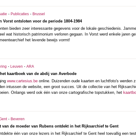
-
-
satie
Publicaties
Brussel
 Vorst ontsloten voor de periode 1804-1984
ten bieden zeer interessante gegevens voor de lokale geschiedenis. Jamme
eel wat historisch patrimonium verloren gegaan. In Vorst werd enkele jaren g
emeentearchief het levende bewijs vormt!
-
-
ering
Leuven
ARA
 het kaartboek van de abdij van Averbode
ging
www.cartesius.be
online. Duizenden oude kaarten en luchtfoto's werden z
n intussen de website, een groot succes. Uit de collectie van het Rijksarchie
groeien. Onlangs werd ook één van onze cartografische topstukken, het
kaartb
-
Gent
Beveren
van de moeder van Rubens ontdekt in het Rijksarchief te Gent
ontdekte één van onze lezers in het Rijksarchief te Gent heel toevallig een 