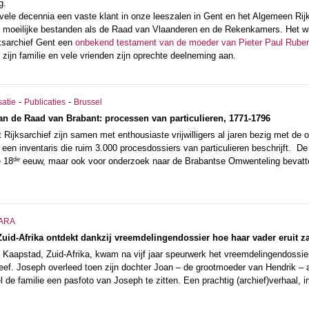
g.
ele decennia een vaste klant in onze leeszalen in Gent en het Algemeen Rijk
 moeilijke bestanden als de Raad van Vlaanderen en de Rekenkamers. Het was
jksarchief Gent een
onbekend testament van de moeder van Pieter Paul Rube
t zijn familie en vele vrienden zijn oprechte deelneming aan.
-
-
satie
Publicaties
Brussel
an de Raad van Brabant: processen van particulieren, 1771-1796
 Rijksarchief zijn samen met enthousiaste vrijwilligers al jaren bezig met de
 een inventaris die ruim 3.000 procesdossiers van particulieren beschrijft. 
de
e 18
eeuw, maar ook voor onderzoek naar de Brabantse Omwenteling bevatte
ARA
 Zuid-Afrika ontdekt dankzij vreemdelingendossier hoe haar vader eruit z
Kaapstad, Zuid-Afrika, kwam na vijf jaar speurwerk het vreemdelingendossier 
leef. Joseph overleed toen zijn dochter Joan – de grootmoeder van Hendrik –
l de familie een pasfoto van Joseph te zitten. Een prachtig (archief)verhaal, 