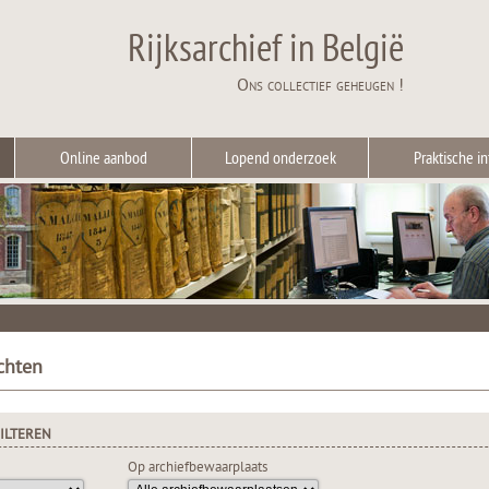
Rijksarchief in België
Ons collectief geheugen !
Online aanbod
Lopend onderzoek
Praktische in
chten
ILTEREN
Op archiefbewaarplaats