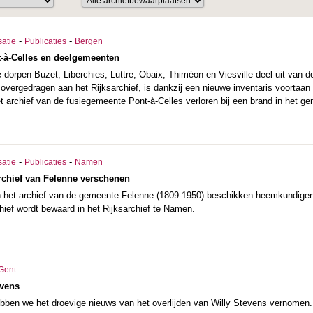
-
-
satie
Publicaties
Bergen
t-à-Celles en deelgemeenten
orpen Buzet, Liberchies, Luttre, Obaix, Thiméon en Viesville deel uit van de
overgedragen aan het Rijksarchief, is dankzij een nieuwe inventaris voortaan
t archief van de fusiegemeente Pont-à-Celles verloren bij een brand in het g
-
-
satie
Publicaties
Namen
archief van Felenne verschenen
n het archief van de gemeente Felenne (1809-1950) beschikken heemkundigen
hief wordt bewaard in het Rijksarchief te Namen.
Gent
evens
ben we het droevige nieuws van het overlijden van Willy Stevens vernomen. Hi