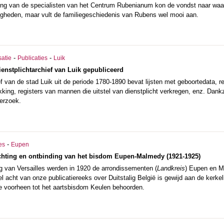
ng van de specialisten van het Centrum Rubenianum kon de vondst naar waa
gheden, maar vult de familiegeschiedenis van Rubens wel mooi aan.
-
-
satie
Publicaties
Luik
ienstplichtarchief van Luik gepubliceerd
ef van de stad Luik uit de periode 1780-1890 bevat lijsten met geboortedata,
ekking, registers van mannen die uitstel van dienstplicht verkregen, enz. Dankz
derzoek.
-
es
Eupen
ichting en ontbinding van het bisdom Eupen-Malmedy (1921-1925)
g van Versailles werden in 1920 de arrondissementen (
Landkreis
) Eupen en M
el acht van onze publicatiereeks over Duitstalig België is gewijd aan de kerkel
e voorheen tot het aartsbisdom Keulen behoorden.