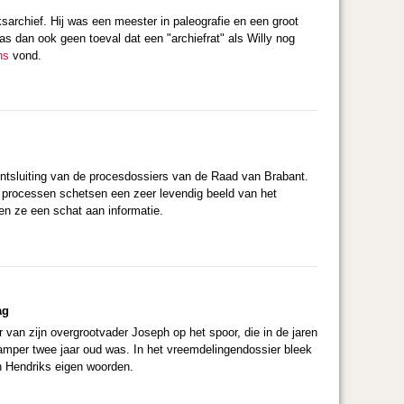
sarchief. Hij was een meester in paleografie en een groot
 dan ook geen toeval dat een "archiefrat" als Willy nog
ns
vond.
 ontsluiting van de procesdossiers van de Raad van Brabant.
De processen schetsen een zeer levendig beeld van het
n ze een schat aan informatie.
ag
van zijn overgrootvader Joseph op het spoor, die in de jaren
 amper twee jaar oud was. In het vreemdelingendossier bleek
in Hendriks eigen woorden.