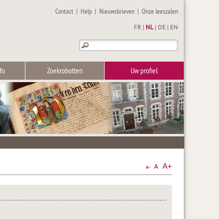
Contact
|
Help
|
Nieuwsbrieven
|
Onze leeszalen
FR
|
NL
|
DE
|
EN
fo
Zoekrobotten
Uw profiel