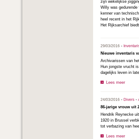
zijn wekelijkse joggin
Willy was gedurende v
kenner van technisch
heel recent in het Ri
Het Rijksarchief bied
-
29/03/2016
Inventari
Nieuwe inventaris v
Archivarissen van het
Hun jongste vrucht is
dagelijks leven in lat
Lees meer
-
-
24/03/2016
Divers
86-jarige vrouw uit
Hendrik Reynecke uit 
1920 in Brussel verb
tot verbazing van hee
Lees meer