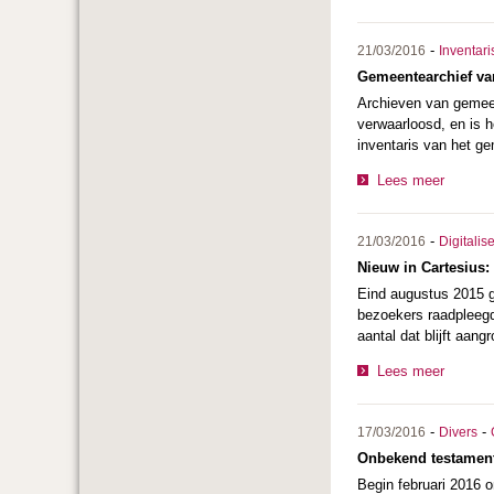
-
21/03/2016
Inventari
Gemeentearchief van
Archieven van gemeen
verwaarloosd, en is h
inventaris van het g
Lees meer
-
21/03/2016
Digitalis
Nieuw in Cartesius:
Eind augustus 2015 
bezoekers raadpleegde
aantal dat blijft aan
Lees meer
-
-
17/03/2016
Divers
Onbekend testament 
Begin februari 2016 