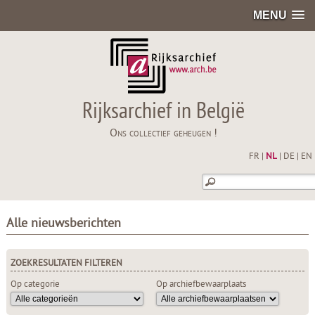
MENU
Rijksarchief in België
Ons collectief geheugen !
FR
|
NL
|
DE
|
EN
Alle nieuwsberichten
ZOEKRESULTATEN FILTEREN
Op categorie
Op archiefbewaarplaats