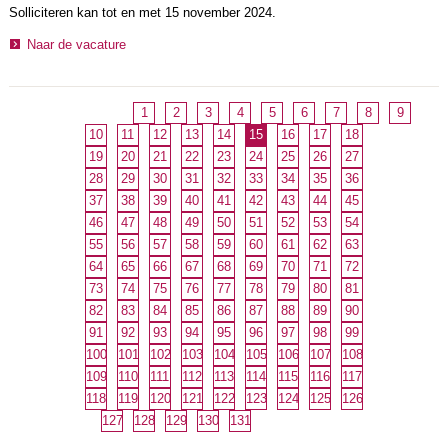
Solliciteren kan tot en met 15 november 2024.
Naar de vacature
1
2
3
4
5
6
7
8
9
10
11
12
13
14
15
16
17
18
19
20
21
22
23
24
25
26
27
28
29
30
31
32
33
34
35
36
37
38
39
40
41
42
43
44
45
46
47
48
49
50
51
52
53
54
55
56
57
58
59
60
61
62
63
64
65
66
67
68
69
70
71
72
73
74
75
76
77
78
79
80
81
82
83
84
85
86
87
88
89
90
91
92
93
94
95
96
97
98
99
100
101
102
103
104
105
106
107
108
109
110
111
112
113
114
115
116
117
118
119
120
121
122
123
124
125
126
127
128
129
130
131