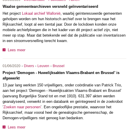
Waalse gemeentearchieven versneld geïnventariseerd
Het project
Lokaal archief Wallonië
, waarbij geïnteresseerde gemeenten
geholpen worden om hun historisch archief over te brengen naar het
Rijksarchief, loopt al een tiental jaar. Door de lockdown konden onze
mobiele archiefploegen die in het kader van dit project actief zijn, niet
meer op stap. Maar dat betekende wel dat de publicatie van inventarissen
in een stroomversnelling terecht kwam.
Lees meer
-
-
-
01/06/2020
Divers
Leuven
Brussel
Project ‘Demogen - Huwelijksakten Vlaams-Brabant en Brussel’ is
afgewerkt
13 jaar lang werkten 150 vrijwilligers, onder coördinatie van Patrick Trio,
aan het project ‘Demogen - Huwelijksakten Vlaams-Brabant en Brussel’
(aanvang Burgerlijke Stand tot en met 1910). 631.397 akten werden
geanalyseerd, verwerkt in een databank en geïntegreerd in de zoekrobot
‘
Zoeken naar personen
’. Een ongelooflijke prestatie, waarvoor het
Rijksarchief, maar vooral heel de genealogische gemeenschap, de
Demogen-vrijwilligers niet genoeg kan bedanken.
Lees meer