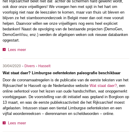
het Rijksarchief belet niet dat achter de schermen hard gewerkt wordt,
ook door onze vrijwilligers! We vroegen hen met spijt in het hart om
voorlopig niet naar de leeszalen te komen, maar van thuis uit bleven en
blijven ze het stamboomonderzoek in België meer dan ooit mee vooruit
helpen. Daarvoor willen we onze vrijwilligers nog eens heel expliciet
bedanken! Naast de opvolging van de bestaande projecten (DemoGen,
DemoGenVisu, enz.) werden de afgelopen weken ook nieuwe databanken
opgestart.
Lees meer
-
-
30/04/2020
Divers
Hasselt
Wat staat daer? Limburgse oefenteksten paleografie beschikbaar
Door de coronamaatregelen is de publicatie van de eerste teksten van het
Rijksarchief te Hasselt op de Nederlandse website
Wat staat daer?
, een
online oefentool voor het lezen van oude handschriften, wat onopgemerkt
voorbijgegaan. De voorstelling van dit initiatief was gepland in Borgloon op
13 maart, en was de eerste publieksactiviteit die het Rijksarchief moest
afgelasten. Intussen staan een tiental Limburgse oefenteksten en een
vijftal woordenreeksen – dierennamen en scheldwoorden – online.
Lees meer