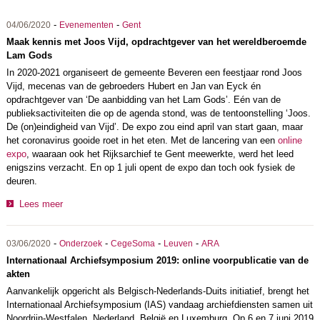
-
-
04/06/2020
Evenementen
Gent
Maak kennis met Joos Vijd, opdrachtgever van het wereldberoemde
Lam Gods
In 2020-2021 organiseert de gemeente Beveren een feestjaar rond Joos
Vijd, mecenas van de gebroeders Hubert en Jan van Eyck én
opdrachtgever van ‘De aanbidding van het Lam Gods’. Eén van de
publieksactiviteiten die op de agenda stond, was de tentoonstelling ‘Joos.
De (on)eindigheid van Vijd’. De expo zou eind april van start gaan, maar
het coronavirus gooide roet in het eten. Met de lancering van een
online
expo
, waaraan ook het Rijksarchief te Gent meewerkte, werd het leed
enigszins verzacht. En op 1 juli opent de expo dan toch ook fysiek de
deuren.
Lees meer
-
-
-
-
03/06/2020
Onderzoek
CegeSoma
Leuven
ARA
Internationaal Archiefsymposium 2019: online voorpublicatie van de
akten
Aanvankelijk opgericht als Belgisch-Nederlands-Duits initiatief, brengt het
Internationaal Archiefsymposium (IAS) vandaag archiefdiensten samen uit
Noordrijn-Westfalen, Nederland, België en Luxemburg. Op 6 en 7 juni 2019