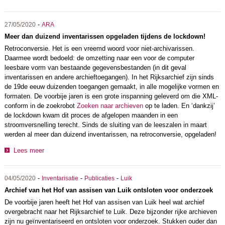
-
27/05/2020
ARA
Meer dan duizend inventarissen opgeladen tijdens de lockdown!
Retroconversie. Het is een vreemd woord voor niet-archivarissen.
Daarmee wordt bedoeld: de omzetting naar een voor de computer
leesbare vorm van bestaande gegevensbestanden (in dit geval
inventarissen en andere archieftoegangen). In het Rijksarchief zijn sinds
de 19de eeuw duizenden toegangen gemaakt, in alle mogelijke vormen en
formaten. De voorbije jaren is een grote inspanning geleverd om die XML-
conform in de zoekrobot
Zoeken naar archieven
op te laden. En ‘dankzij’
de lockdown kwam dit proces de afgelopen maanden in een
stroomversnelling terecht. Sinds de sluiting van de leeszalen in maart
werden al meer dan duizend inventarissen, na retroconversie, opgeladen!
Lees meer
-
-
-
04/05/2020
Inventarisatie
Publicaties
Luik
Archief van het Hof van assisen van Luik ontsloten voor onderzoek
De voorbije jaren heeft het Hof van assisen van Luik heel wat archief
overgebracht naar het Rijksarchief te Luik. Deze bijzonder rijke archieven
zijn nu geïnventariseerd en ontsloten voor onderzoek. Stukken ouder dan