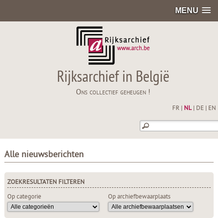
MENU
Rijksarchief in België
Ons collectief geheugen !
FR
|
NL
|
DE
|
EN
Alle nieuwsberichten
ZOEKRESULTATEN FILTEREN
Op categorie
Op archiefbewaarplaats