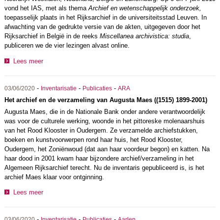
vond het IAS, met als thema
Archief en wetenschappelijk onderzoek,
toepasselijk plaats in het Rijksarchief in de universiteitsstad Leuven. In
afwachting van de gedrukte versie van de akten, uitgegeven door het
Rijksarchief in België in de reeks
Miscellanea archivistica: studia
,
publiceren we de vier lezingen alvast online.
Lees meer
-
-
-
03/06/2020
Inventarisatie
Publicaties
ARA
Het archief en de verzameling van Augusta Maes ((1515) 1899-2001)
Augusta Maes, die in de Nationale Bank onder andere verantwoordelijk
was voor de culturele werking, woonde in het pittoreske molenaarshuis
van het Rood Klooster in Oudergem. Ze verzamelde archiefstukken,
boeken en kunstvoorwerpen rond haar huis, het Rood Klooster,
Oudergem, het Zoniënwoud (dat aan haar voordeur begon) en katten. Na
haar dood in 2001 kwam haar bijzondere archief/verzameling in het
Algemeen Rijksarchief terecht. Nu de inventaris gepubliceerd is, is het
archief Maes klaar voor ontginning.
Lees meer
-
-
-
03/06/2020
Inventarisatie
Publicaties
Aarlen