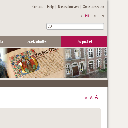
Contact
|
Help
|
Nieuwsbrieven
|
Onze leeszalen
FR
|
NL
|
DE
|
EN
fo
Zoekrobotten
Uw profiel