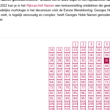
2022 kan je in het
Rijksarchief Namen
een tentoonstelling ontdekken die gewij
tedelijke morfologie in het decennium vóór de Eerste Wereldoorlog: Georges 
ng, stelt, is tegelijk eenvoudig en complex: heeft Georges Hobé Namen gemode
et.
1
2
3
4
5
10
11
12
13
14
15
16
17
19
20
21
22
23
24
25
26
28
29
30
31
32
33
34
35
37
38
39
40
41
42
43
44
46
47
48
49
50
51
52
53
55
56
57
58
59
60
61
62
64
65
66
67
68
69
70
71
73
74
75
76
77
78
79
80
82
83
84
85
86
87
88
89
91
92
93
94
95
96
97
98
100
101
102
103
104
105
106
107
109
110
111
112
113
114
115
116