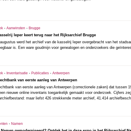
-
-
ek
Aanwinsten
Brugge
asselrij Ieper keert terug naar het Rijksarchief Brugge
n augustus werd het archief van de kasselrij Ieper overgebracht van het stadsa
egbaar is. Een ware goudmijn voor genealogen en onderzoekers die geïnteres
-
-
-
ek
Inventarisatie
Publicaties
Antwerpen
Rechtbank van eerste aanleg van Antwerpen
echtbank van eerste aanleg van Antwerpen (correctionele zaken) dat tussen 
een nieuwe online inventaris toegankelijk gemaakt voor onderzoek. Cijfers zegge
rchiefbestand: maar liefst 426 strekkende meter archief, 41.414 archiefbeschr
-
nten
Namen
 Namen gemoderniseerd? Ontdek het in deze expo in het Rijksarchief N