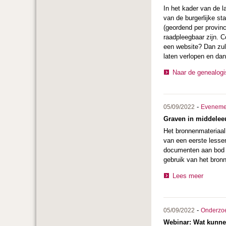
In het kader van de l
van de burgerlijke st
(geordend per provinc
raadpleegbaar zijn. C
een website? Dan zul
laten verlopen en dan
Naar de genealog
-
05/09/2022
Eveneme
Graven in middelee
Het bronnenmateriaal 
van een eerste lesse
documenten aan bod di
gebruik van het bronn
Lees meer
-
05/09/2022
Onderzo
Webinar: Wat kunne