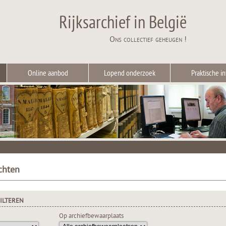
Rijksarchief in België
Ons collectief geheugen !
Online aanbod
Lopend onderzoek
Praktische in
chten
ILTEREN
Op archiefbewaarplaats