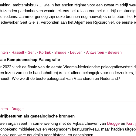
haking, ambtsmisbruik… wie in het ancien régime voor een zwaar misdrijf werd
duizenden pardonbrieven waarin telkens het relaas van het misdrijf omstandi
schiedenis. Jammer genoeg zijn deze bronnen nog nauwelijks ontsloten. Het P
medewerker Gert Gielis, verbonden aan het Algemeen Rijksarchief, de eerste r
-
-
-
-
-
-
-
nten
Hasselt
Gent
Kortrijk
Brugge
Leuven
Antwerpen
Beveren
inale Kampioenschap Paleografie
 2022 vindt de finale van de eerste Vlaams-Nederlandse paleografiewedstrijd pl
en lezen van oude handschriften) is niet alleen belangrijk voor onderzoekers
 houdt. Wie wordt de beste paleograaf van Vlaanderen en Nederland?
-
nten
Brugge
lrijbesturen als genealogische bronnen
ren organiseert in samenwerking met de Rijksarchieven van
Brugge
en
Kortri
f onbekend middeleeuws en vroegmodern bestuursniveau, maar hadden uitgebr
 ook een ware goudmijn voor historici en genealogen.