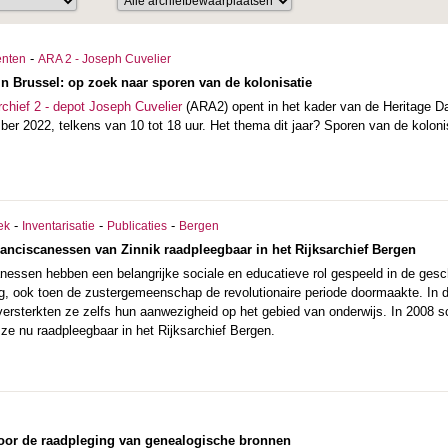
-
nten
ARA 2 - Joseph Cuvelier
in Brussel: op zoek naar sporen van de kolonisatie
chief 2 - depot Joseph Cuvelier
(ARA2) opent in het kader van de Heritage Day
er 2022, telkens van 10 tot 18 uur. Het thema dit jaar? Sporen van de kolon
-
-
-
ek
Inventarisatie
Publicaties
Bergen
anciscanessen van Zinnik raadpleegbaar in het Rijksarchief Bergen
nessen hebben een belangrijke sociale en educatieve rol gespeeld in de gesch
g, ook toen de zustergemeenschap de revolutionaire periode doormaakte. In 
versterkten ze zelfs hun aanwezigheid op het gebied van onderwijs. In 2008 s
n ze nu raadpleegbaar in het Rijksarchief Bergen.
voor de raadpleging van genealogische bronnen