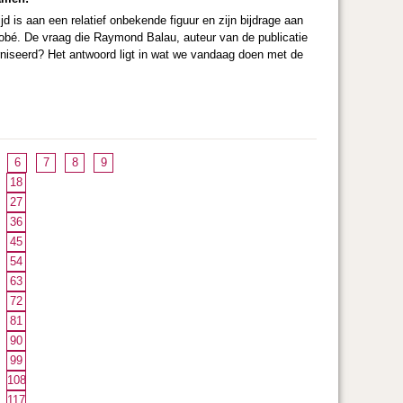
d is aan een relatief onbekende figuur en zijn bijdrage aan
Hobé. De vraag die Raymond Balau, auteur van de publicatie
rniseerd? Het antwoord ligt in wat we vandaag doen met de
6
7
8
9
18
27
36
45
54
63
72
81
90
99
108
117