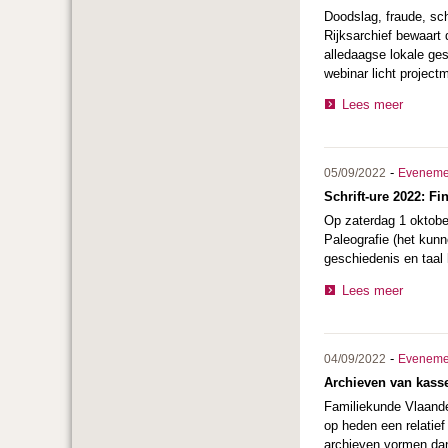
Doodslag, fraude, sc
Rijksarchief bewaart 
alledaagse lokale ge
webinar licht project
Lees meer
-
05/09/2022
Eveneme
Schrift-ure 2022: F
Op zaterdag 1 oktober
Paleografie (het kunn
geschiedenis en taal
Lees meer
-
04/09/2022
Eveneme
Archieven van kasse
Familiekunde Vlaande
op heden een relatie
archieven vormen dan