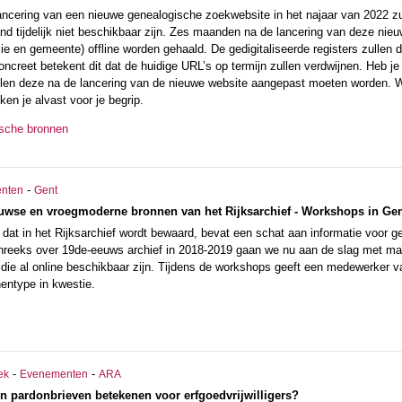
ancering van een nieuwe genealogische zoekwebsite in het najaar van 2022 zul
and tijdelijk niet beschikbaar zijn. Zes maanden na de lancering van deze nie
ie en gemeente) offline worden gehaald. De gedigitaliseerde registers zullen
oncreet betekent dit dat de huidige URL’s op termijn zullen verdwijnen. Heb j
len deze na de lancering van de nieuwe website aangepast moeten worden. We
ken je alvast voor je begrip.
ische bronnen
-
nten
Gent
uwse en vroegmoderne bronnen van het Rijksarchief - Workshops in Ge
dat in het Rijksarchief wordt bewaard, bevat een schat aan informatie voor g
nreeks over 19de-eeuws archief in 2018-2019 gaan we nu aan de slag met mat
e al online beschikbaar zijn. Tijdens de workshops geeft een medewerker van 
entype in kwestie.
-
-
ek
Evenementen
ARA
n pardonbrieven betekenen voor erfgoedvrijwilligers?