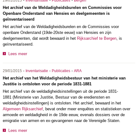
-
-
-
29/01/2015
Inventarisatie
Publicaties
Bergen
Het archief van de Weldadigheidsburelen en Commissies voor
Openbare Onderstand van Hensies en deelgemeenten is
geïnventariseerd
Het archief van de Weldadigheidsburelen en de Commissies voor
openbare Onderstand (19de-20ste eeuw) van Hensies en zijn
deelgemeenten, dat wordt bewaard in het
Rijksarchief te Bergen
, is
geïnventariseerd.
Lees meer
-
-
-
29/01/2015
Inventarisatie
Publicaties
ARA
Het archief van het Weldadigheidsbestuur van het ministerie van
Justitie is ontsloten voor de periode 1831-1881
Het archief van de weldadigheidsinstellingen uit de periode 1831-
1881 (Ministerie van Justitie, Bestuur van de erediensten en
weldadigheidsinstellingen) is ontsloten. Het archief, bewaard in het
Algemeen Rijksarchief
, bevat onder meer enquêtes en statistieken over
armoede en weldadigheid in de 19de eeuw, evenals dossiers over de
emigratie van armen en ex-gevangenen naar de Verenigde Staten.
Lees meer