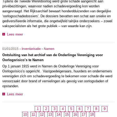
Tijdens de Tweede Wereldoorlog werd grote schade aangericht aan
privébezittingen, waarvoor nadien schadevergoeding kon worden
aangevraagd. Het Rijksarchief bewaart honderdduizenden van dergelijke
‘oorlogsschadedossiers'. De dossiers bevatten een schat aan unieke en
gediversifieerde informatie, die ongetwijfeld talrijke onderzoekers – zowel
vakspecialisten als het grote publiek – van waarde kan zijn.
Lees meer
-
-
01/01/2015
Inventarisatie
Namen
Ontsluiting van het archief van de Onderlinge Vereniging voor
Oorlogsrisico’s te Namen
Op 1 januari 1915 werd in Namen de Onderlinge Vereniging voor
Oorlogsrisico’s opgericht. Vastgoedeigenaars, huurders en ondernemers
verenigden zich om schadevergoeding te bekomen voor schade die werd
veroorzaakt door brand of vernielingen als gevolg van oorlogsdaden of
opstanden.
Lees meer
1
2
3
4
5
6
7
8
9
10
11
12
13
14
15
16
17
18