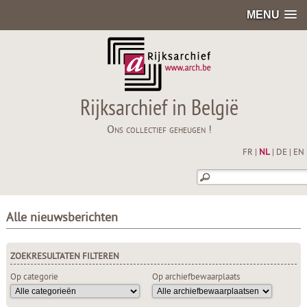
MENU
Rijksarchief in België
Ons collectief geheugen !
FR
|
NL
|
DE
|
EN
Alle nieuwsberichten
ZOEKRESULTATEN FILTEREN
Op categorie
Op archiefbewaarplaats