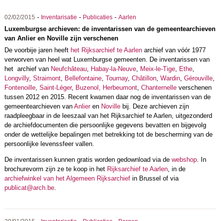
-
-
-
02/02/2015
Inventarisatie
Publicaties
Aarlen
Luxemburgse archieven: de inventarissen van de gemeentearchieven
van Anlier en Noville zijn verschenen
De voorbije jaren heeft
het Rijksarchief te Aarlen
archief van vóór 1977
verworven van heel wat Luxemburgse gemeenten. De inventarissen van
het archief van
Neufchâteau
,
Habay-la-Neuve
,
Meix-le-Tige
,
Ethe
,
Longvilly
,
Straimont
,
Bellefontaine
,
Tournay
,
Châtillon
,
Wardin
,
Gérouville
,
Fontenoille
,
Saint-Léger
,
Buzenol,
Herbeumont
,
Chanternelle
verschenen
tussen 2012 en 2015. Recent kwamen daar nog de inventarissen van de
gemeentearchieven van
Anlier
en
Noville
bij. Deze archieven zijn
raadpleegbaar in de leeszaal van het Rijksarchief te Aarlen, uitgezonderd
de archiefdocumenten die persoonlijke gegevens bevatten en bijgevolg
onder de wettelijke bepalingen met betrekking tot de bescherming van de
persoonlijke levenssfeer vallen.
De inventarissen kunnen gratis worden gedownload via de
webshop
. In
brochurevorm zijn ze te koop in het
Rijksarchief te Aarlen
, in de
archiefwinkel van het Algemeen Rijksarchief
in Brussel of via
publicat@arch.be
.