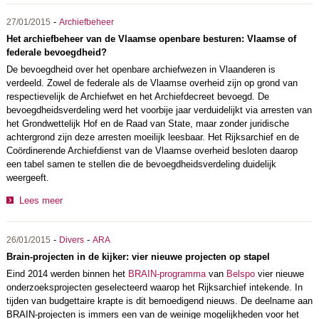
-
27/01/2015
Archiefbeheer
Het archiefbeheer van de Vlaamse openbare besturen: Vlaamse of
federale bevoegdheid?
De bevoegdheid over het openbare archiefwezen in Vlaanderen is
verdeeld. Zowel de federale als de Vlaamse overheid zijn op grond van
respectievelijk de Archiefwet en het Archiefdecreet bevoegd. De
bevoegdheidsverdeling werd het voorbije jaar verduidelijkt via arresten van
het Grondwettelijk Hof en de Raad van State, maar zonder juridische
achtergrond zijn deze arresten moeilijk leesbaar. Het Rijksarchief en de
Coördinerende Archiefdienst van de Vlaamse overheid besloten daarop
een tabel samen te stellen die de bevoegdheidsverdeling duidelijk
weergeeft.
Lees meer
-
-
26/01/2015
Divers
ARA
Brain-projecten in de kijker: vier nieuwe projecten op stapel
Eind 2014 werden binnen het
BRAIN-programma
van
Belspo
vier nieuwe
onderzoeksprojecten geselecteerd waarop het Rijksarchief intekende. In
tijden van budgettaire krapte is dit bemoedigend nieuws. De deelname aan
BRAIN-projecten is immers een van de weinige mogelijkheden voor het