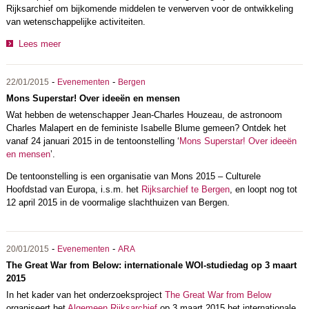
Rijksarchief om bijkomende middelen te verwerven voor de ontwikkeling
van wetenschappelijke activiteiten.
Lees meer
-
-
22/01/2015
Evenementen
Bergen
Mons Superstar! Over ideeën en mensen
Wat hebben de wetenschapper Jean-Charles Houzeau, de astronoom
Charles Malapert en de feministe Isabelle Blume gemeen? Ontdek het
vanaf 24 januari 2015 in de tentoonstelling ‘
Mons Superstar! Over ideeën
en mensen
’.
De tentoonstelling is een organisatie van Mons 2015 – Culturele
Hoofdstad van Europa, i.s.m. het
Rijksarchief te Bergen
, en loopt nog tot
12 april 2015 in de voormalige slachthuizen van Bergen.
-
-
20/01/2015
Evenementen
ARA
The Great War from Below: internationale WOI-studiedag op 3 maart
2015
In het kader van het onderzoeksproject
The Great War from Below
organiseert het
Algemeen Rijksarchief
op 3 maart 2015 het internationale