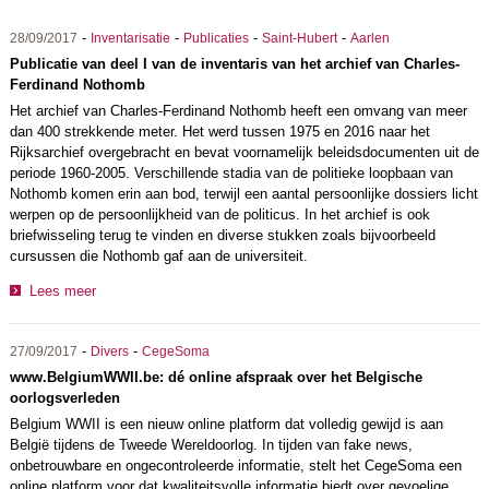
-
-
-
-
28/09/2017
Inventarisatie
Publicaties
Saint-Hubert
Aarlen
Publicatie van deel I van de inventaris van het archief van Charles-
Ferdinand Nothomb
Het archief van Charles-Ferdinand Nothomb heeft een omvang van meer
dan 400 strekkende meter. Het werd tussen 1975 en 2016 naar het
Rijksarchief overgebracht en bevat voornamelijk beleidsdocumenten uit de
periode 1960-2005. Verschillende stadia van de politieke loopbaan van
Nothomb komen erin aan bod, terwijl een aantal persoonlijke dossiers licht
werpen op de persoonlijkheid van de politicus. In het archief is ook
briefwisseling terug te vinden en diverse stukken zoals bijvoorbeeld
cursussen die Nothomb gaf aan de universiteit.
Lees meer
-
-
27/09/2017
Divers
CegeSoma
www.BelgiumWWII.be: dé online afspraak over het Belgische
oorlogsverleden
Belgium WWII is een nieuw online platform dat volledig gewijd is aan
België tijdens de Tweede Wereldoorlog. In tijden van fake news,
onbetrouwbare en ongecontroleerde informatie, stelt het CegeSoma een
online platform voor dat kwaliteitsvolle informatie biedt over gevoelige