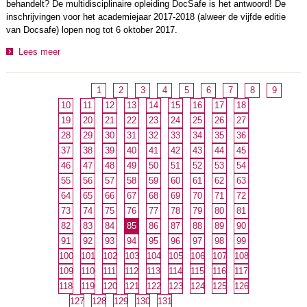
behandelt? De multidisciplinaire opleiding DocSafe is het antwoord! De
inschrijvingen voor het academiejaar 2017-2018 (alweer de vijfde editie
van Docsafe) lopen nog tot 6 oktober 2017.
Lees meer
1
2
3
4
5
6
7
8
9
10
11
12
13
14
15
16
17
18
19
20
21
22
23
24
25
26
27
28
29
30
31
32
33
34
35
36
37
38
39
40
41
42
43
44
45
46
47
48
49
50
51
52
53
54
55
56
57
58
59
60
61
62
63
64
65
66
67
68
69
70
71
72
73
74
75
76
77
78
79
80
81
82
83
84
85
86
87
88
89
90
91
92
93
94
95
96
97
98
99
100
101
102
103
104
105
106
107
108
109
110
111
112
113
114
115
116
117
118
119
120
121
122
123
124
125
126
127
128
129
130
131