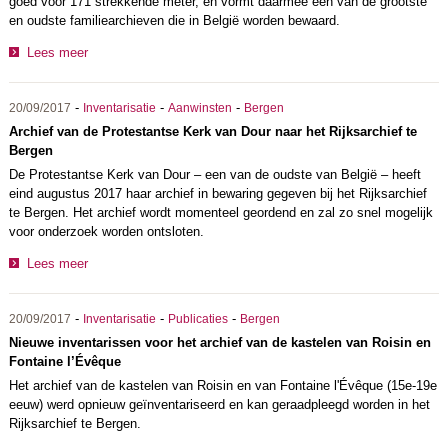
goed voor 171 strekkende meter, en vormt daarmee een van de grootste
en oudste familiearchieven die in België worden bewaard.
Lees meer
-
-
-
20/09/2017
Inventarisatie
Aanwinsten
Bergen
Archief van de Protestantse Kerk van Dour naar het Rijksarchief te
Bergen
De Protestantse Kerk van Dour – een van de oudste van België – heeft
eind augustus 2017 haar archief in bewaring gegeven bij het Rijksarchief
te Bergen. Het archief wordt momenteel geordend en zal zo snel mogelijk
voor onderzoek worden ontsloten.
Lees meer
-
-
-
20/09/2017
Inventarisatie
Publicaties
Bergen
Nieuwe inventarissen voor het archief van de kastelen van Roisin en
Fontaine l’Évêque
Het archief van de kastelen van Roisin en van Fontaine l'Évêque (15e-19e
eeuw) werd opnieuw geïnventariseerd en kan geraadpleegd worden in het
Rijksarchief te Bergen.