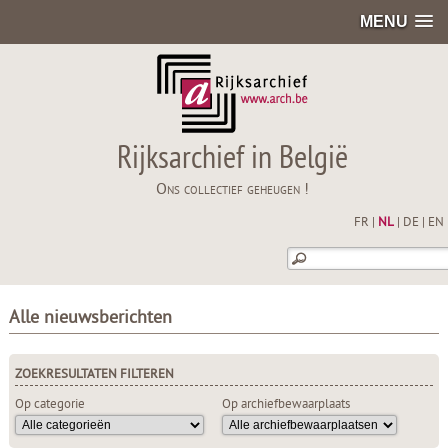
MENU
Rijksarchief in België
Ons collectief geheugen !
FR
|
NL
|
DE
|
EN
Alle nieuwsberichten
ZOEKRESULTATEN FILTEREN
Op categorie
Op archiefbewaarplaats