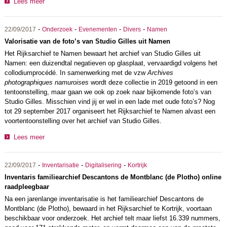
Lees meer
-
-
-
-
22/09/2017
Onderzoek
Evenementen
Divers
Namen
Valorisatie van de foto’s van Studio Gilles uit Namen
Het Rijksarchief te Namen bewaart het archief van Studio Gilles uit
Namen: een duizendtal negatieven op glasplaat, vervaardigd volgens het
collodiumprocédé. In samenwerking met de vzw
Archives
photographiques namuroises
wordt deze collectie in 2019 getoond in een
tentoonstelling, maar gaan we ook op zoek naar bijkomende foto’s van
Studio Gilles. Misschien vind jij er wel in een lade met oude foto’s? Nog
tot 29 september 2017 organiseert het Rijksarchief te Namen alvast een
voortentoonstelling over het archief van Studio Gilles.
Lees meer
-
-
-
22/09/2017
Inventarisatie
Digitalisering
Kortrijk
Inventaris familiearchief Descantons de Montblanc (de Plotho) online
raadpleegbaar
Na een jarenlange inventarisatie is het familiearchief Descantons de
Montblanc (de Plotho), bewaard in het Rijksarchief te Kortrijk, voortaan
beschikbaar voor onderzoek. Het archief telt maar liefst 16.339 nummers,