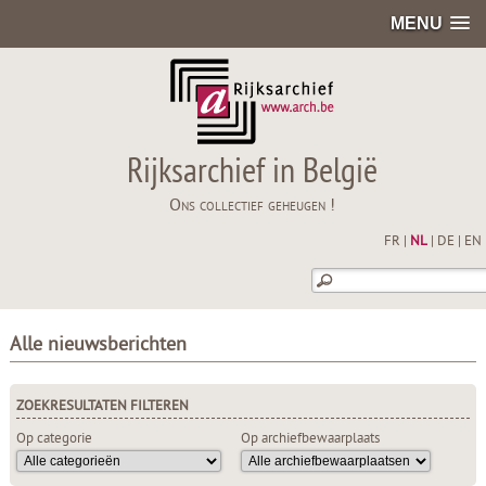
MENU
Rijksarchief in België
Ons collectief geheugen !
FR
|
NL
|
DE
|
EN
Alle nieuwsberichten
ZOEKRESULTATEN FILTEREN
Op categorie
Op archiefbewaarplaats