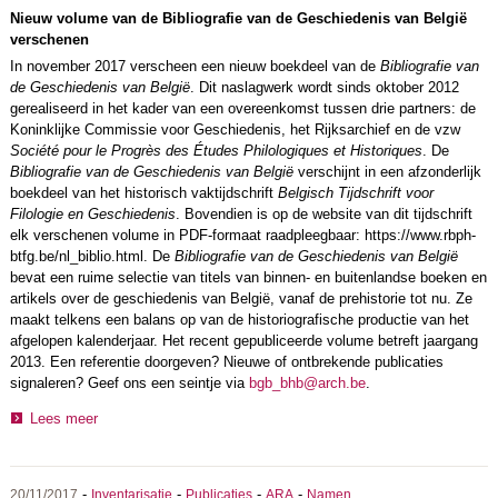
Nieuw volume van de Bibliografie van de Geschiedenis van België
verschenen
In november 2017 verscheen een nieuw boekdeel van de
Bibliografie van
de Geschiedenis van België
. Dit naslagwerk wordt sinds oktober 2012
gerealiseerd in het kader van een overeenkomst tussen drie partners: de
Koninklijke Commissie voor Geschiedenis, het Rijksarchief en de vzw
Société pour le Progrès des Études Philologiques et Historiques
. De
Bibliografie van de Geschiedenis van België
verschijnt in een afzonderlijk
boekdeel van het historisch vaktijdschrift
Belgisch Tijdschrift voor
Filologie en Geschiedenis
. Bovendien is op de website van dit tijdschrift
elk verschenen volume in PDF-formaat raadpleegbaar: https://www.rbph-
btfg.be/nl_biblio.html. De
Bibliografie
van de Geschiedenis van België
bevat een ruime selectie van titels van binnen- en buitenlandse boeken en
artikels over de geschiedenis van België, vanaf de prehistorie tot nu. Ze
maakt telkens een balans op van de historiografische productie van het
afgelopen kalenderjaar. Het recent gepubliceerde volume betreft jaargang
2013. Een referentie doorgeven? Nieuwe of ontbrekende publicaties
signaleren? Geef ons een seintje via
bgb_bhb@arch.be
.
Lees meer
-
-
-
-
20/11/2017
Inventarisatie
Publicaties
ARA
Namen