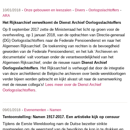
-
-
-
-
10/01/2018
Onze gebouwen en leeszalen
Divers
Oorlogsslachtoffers
ARA
Het Rijksarchief verwelkomt de Dienst Archief Oorlogsslachtoffers
Op 8 september 2017 zette de Ministerraad het licht op groen voor de
overheveling, op 1 januari 2018, van de opdrachten van Directie-generaal
(DG) Oorlogsslachtoffers naar de Federale Pensioendienst en naar het
Algemeen Rijksarchief. De toekenning van rechten is de bevoegdheid
geworden van de Federale Pensioendienst; en het luik ‘Archieven en
documentatie’ valt voortaan onder de verantwoordelijkheid van het
Algemeen Rijksarchief, onder de nieuwe naam
Dienst Archief
Oorlogsslachtoffers
. Het Rijksarchief is verheugd dat door de integratie
van deze archiefdienst de Belgische archieven over beide wereldoorlogen
verder bijeen worden gebracht en kijkt alvast uit naar de samenwerking
met de nieuwe collega’s!
Lees meer over de Dienst Archief
Oorlogsslachtoffers
.
-
-
09/01/2018
Evenementen
Namen
Tentoonstelling: Namen 1917-2017. Een artistieke kijk op censuur
Tijdens de Eerste Wereldoorlog nam de Duitse bezetter strikte
maatregelen om de weerstand van de bevolking de kop in te drukken en