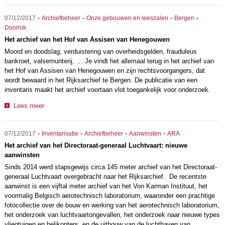
-
-
-
-
07/12/2017
Archiefbeheer
Onze gebouwen en leeszalen
Bergen
Doornik
Het archief van het Hof van Assisen van Henegouwen
Moord en doodslag, verduistering van overheidsgelden, frauduleus
bankroet, valsemunterij, … Je vindt het allemaal terug in het archief van
het Hof van Assisen van Henegouwen en zijn rechtsvoorgangers, dat
wordt bewaard in het Rijksarchief te Bergen. De publicatie van een
inventaris maakt het archief voortaan vlot toegankelijk voor onderzoek.
Lees meer
-
-
-
-
07/12/2017
Inventarisatie
Archiefbeheer
Aanwinsten
ARA
Het archief van het Directoraat-generaal Luchtvaart: nieuwe
aanwinsten
Sinds 2014 werd stapsgewijs circa 145 meter archief van het Directoraat-
generaal Luchtvaart overgebracht naar het Rijksarchief. De recentste
aanwinst is een vijftal meter archief van het Von Karman Instituut, het
voormalig Belgisch aerotechnisch laboratorium, waaronder een prachtige
fotocollectie over de bouw en werking van het aerotechnisch laboratorium,
het onderzoek van luchtvaartongevallen, het onderzoek naar nieuwe types
vliegtuigen en helikopters, en de uitbouw van de luchthaven van