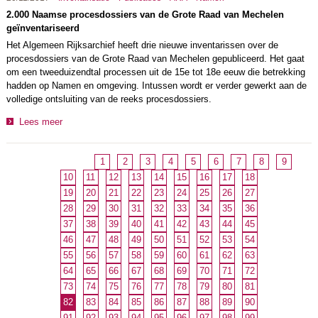
2.000 Naamse procesdossiers van de Grote Raad van Mechelen
geïnventariseerd
Het Algemeen Rijksarchief heeft drie nieuwe inventarissen over de
procesdossiers van de Grote Raad van Mechelen gepubliceerd. Het gaat
om een tweeduizendtal processen uit de 15e tot 18e eeuw die betrekking
hadden op Namen en omgeving. Intussen wordt er verder gewerkt aan de
volledige ontsluiting van de reeks procesdossiers.
Lees meer
1
2
3
4
5
6
7
8
9
10
11
12
13
14
15
16
17
18
19
20
21
22
23
24
25
26
27
28
29
30
31
32
33
34
35
36
37
38
39
40
41
42
43
44
45
46
47
48
49
50
51
52
53
54
55
56
57
58
59
60
61
62
63
64
65
66
67
68
69
70
71
72
73
74
75
76
77
78
79
80
81
82
83
84
85
86
87
88
89
90
91
92
93
94
95
96
97
98
99