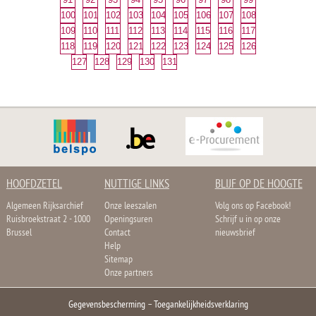
100
101
102
103
104
105
106
107
108
109
110
111
112
113
114
115
116
117
118
119
120
121
122
123
124
125
126
127
128
129
130
131
HOOFDZETEL
NUTTIGE LINKS
BLIJF OP DE HOOGTE
Algemeen Rijksarchief
Onze leeszalen
Volg ons op Facebook!
Ruisbroekstraat 2 - 1000
Openingsuren
Schrijf u in op onze
Brussel
Contact
nieuwsbrief
Help
Sitemap
Onze partners
Gegevensbescherming
–
Toegankelijkheidsverklaring