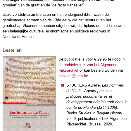
gronden” van de graaf en de “de facto kanselier”.
Deze vorstelijke ambtenaren en hun ondergeschikten waren de
getalenteerde actoren van de 13de eeuw die het bestuur van het
graafschap Vlaanderen hebben uitgebouwd, dat tijdens de middeleeuwen
een belangrijke culturele, economische en politieke regio was in
Noordwest-Europa.
Bestellen
De publicatie is voor € 29,95 te koop in
de archiefwinkel van het Algemeen
Rijksarchief
of kan besteld worden via
publicat@arch.be
.
STUCKENS Aurélie,
Les hommes
de l’écrit : Agents princiers,
pratiques documentaires et
développement administratif dans le
comté de Flandre (1244-1305)
,
Reeks
Studies in Belgian History
vol. 9, publicatienr. 6150, Algemeen
Rijksarchief, Brussel, 2020.