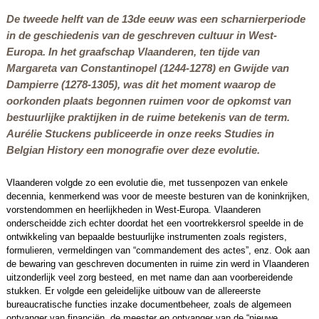
De tweede helft van de 13de eeuw was een scharnierperiode
in de geschiedenis van de geschreven cultuur in West-
Europa. In het graafschap Vlaanderen, ten tijde van
Margareta van Constantinopel (1244-1278) en Gwijde van
Dampierre (1278-1305), was dit het moment waarop de
oorkonden plaats begonnen ruimen voor de opkomst van
bestuurlijke praktijken in de ruime betekenis van de term.
Aurélie Stuckens publiceerde in onze reeks
Studies in
Belgian History
een monografie over deze evolutie.
Vlaanderen volgde zo een evolutie die, met tussenpozen van enkele
decennia, kenmerkend was voor de meeste besturen van de koninkrijken,
vorstendommen en heerlijkheden in West-Europa. Vlaanderen
onderscheidde zich echter doordat het een voortrekkersrol speelde in de
ontwikkeling van bepaalde bestuurlijke instrumenten zoals registers,
formulieren, vermeldingen van “commandement des actes”, enz. Ook aan
de bewaring van geschreven documenten in ruime zin werd in Vlaanderen
uitzonderlijk veel zorg besteed, en met name dan aan voorbereidende
stukken. Er volgde een geleidelijke uitbouw van de allereerste
bureaucratische functies inzake documentbeheer, zoals de algemeen
ontvanger van financiën, de meester en ontvanger van de “nieuwe