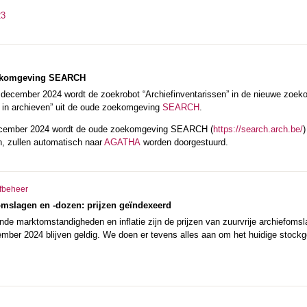
23
oekomgeving SEARCH
 december 2024 wordt de zoekrobot “Archiefinventarissen” in de nieuwe zoe
 in archieven” uit de oude zoekomgeving
SEARCH
.
ecember 2024 wordt de oude zoekomgeving SEARCH (
https://search.arch.be/
)
n, zullen automatisch naar
AGATHA
worden doorgestuurd.
fbeheer
omslagen en -dozen: prijzen geïndexeerd
e marktomstandigheden en inflatie zijn de prijzen van zuurvrije archiefomsl
ber 2024 blijven geldig. We doen er tevens alles aan om het huidige stockge