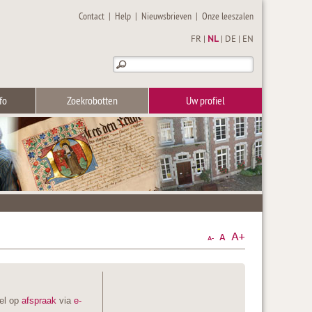
Contact
|
Help
|
Nieuwsbrieven
|
Onze leeszalen
FR
|
NL
|
DE
|
EN
fo
Zoekrobotten
Uw profiel
kel op
afspraak
via
e-