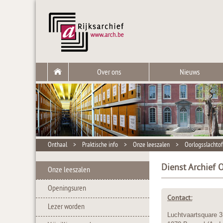
Over ons
Nieuws
Onthaal
>
Praktische info
>
Onze leeszalen
>
Oorlogsslachtof
Dienst Archief 
Onze leeszalen
Openingsuren
Contact:
Lezer worden
Luchtvaartsquare 3