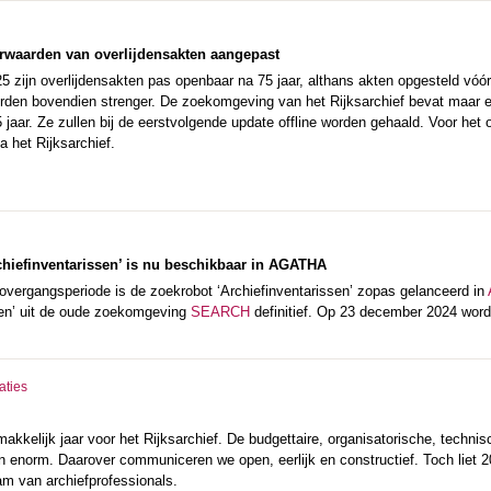
waarden van overlijdensakten aangepast
25 zijn overlijdensakten pas openbaar na 75 jaar, althans akten opgesteld vóó
den bovendien strenger. De zoekomgeving van het Rijksarchief bevat maar ee
 jaar. Ze zullen bij de eerstvolgende update offline worden gehaald. Voor he
a het Rijksarchief.
chiefinventarissen’ is nu beschikbaar in AGATHA
overgangsperiode is de zoekrobot ‘Archiefinventarissen’ zopas gelanceerd in
ven’ uit de oude zoekomgeving
SEARCH
definitief. Op 23 december 2024 wor
aties
kkelijk jaar voor het Rijksarchief. De budgettaire, organisatorische, techni
jn enorm. Daarover communiceren we open, eerlijk en constructief. Toch liet 
am van archiefprofessionals.