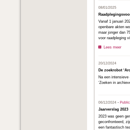
08/01/2025
Raadplegingsvoor
Vanaf 1 januari 20
openbare akten wor
maar jonger dan 75
voor raadpleging vi
Lees meer
20/12/2024
De zoekrobot ‘Ar
Na een intensieve 
‘Zoeken in archie
-
06/12/2024
Public
Jaarverslag 2023
2023 was geen gema
geconfronteerd, zi
een fantastisch te