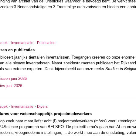
enging van archief van de jurisdicties waarvoor je bevoegd bent. Je werkt ste
zoeken 3 Nederlandstalige en 3 Franstalige archivarissen en bieden een contra
-
-
zoek
Inventarisatie
Publicaties
sen en publicaties
ubliceert jaarlijks tientallen inventarissen. Toegangen creëren op onze enorme
an alle nieuwe inventarissen. Naast zoekinstrumenten publiceert het Rijksarch
 als van externe experten. Denk bijvoorbeeld aan onze reeks
Studies in Belgia
issen juni 2026
ies juni 2026
-
-
zoek
Inventarisatie
Divers
tures voor wetenschappelijk projectmedewerkers
s op zoek naar maar liefst acht (!) projectmedewerkers (m/v/x) voor uiteenlope
 P4Science-programma van BELSPO. De projectthema’s gaan van AI en crowds
edenis, vroegmoderne instellingen, ... Je werkt mee aan de ontsluiting, valor