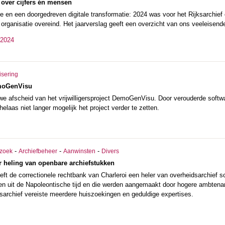
 over cijfers én mensen
ne en een doorgedreven digitale transformatie: 2024 was voor het Rijksarchief
 organisatie overeind. Het jaarverslag geeft een overzicht van ons veeleisend
 2024
isering
moGenVisu
e afscheid van het vrijwilligersproject DemoGenVisu. Door verouderde softw
 helaas niet langer mogelijk het project verder te zetten.
-
-
-
zoek
Archiefbeheer
Aanwinsten
Divers
r heling van openbare archiefstukken
eft de correctionele rechtbank van Charleroi een heler van overheidsarchief 
en uit de Napoleontische tijd en die werden aangemaakt door hogere ambtenar
ksarchief vereiste meerdere huiszoekingen en geduldige expertises.