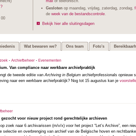
rlecht)
mail
of telefonisch.
 ?
Gesloten
op maandag, vrijdag, zaterdag, zondag,
de
week van de bestandscontrole
.
 00
Bekijk hier alle sluitingsdagen
iedenis
Wat bewaren we?
Ons team
Foto's
Bereikbaarh
-
-
zoek
Archiefbeheer
Evenementen
ium. Van compliance naar werkbare archiefpraktijk
ngt de tweede editie van
Archiving in Belgium
archiefprofessionals opnieuw s
ving naar een werkbare archiefpraktijk? Nog tot 15 augustus kan je
voorstell
efbeheer
 gezocht voor nieuw project rond gerechtelijke archieven
s op zoek naar 6 archivarissen (m/v/x) voor het project “Let’s Archive”, een 
de selectie en overbrenging van archief van de Belgische hoven en rechtbanke