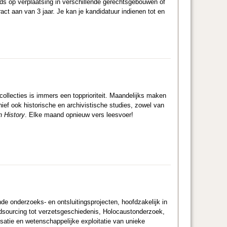
eds op verplaatsing in verschillende gerechtsgebouwen of
ct aan van 3 jaar. Je kan je kandidatuur indienen tot en
 collecties is immers een topprioriteit. Maandelijks maken
ief ook historische en archivistische studies, zowel van
n History
. Elke maand opnieuw vers leesvoer!
nde onderzoeks- en ontsluitingsprojecten, hoofdzakelijk in
ourcing tot verzetsgeschiedenis, Holocaustonderzoek,
isatie en wetenschappelijke exploitatie van unieke