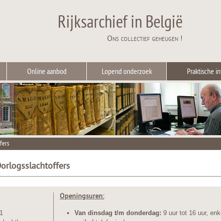
Rijksarchief in België
Ons collectief geheugen !
Online aanbod
Lopend onderzoek
Praktische in
fers
Oorlogsslachtoffers
Openingsuren:
1
Van
dinsdag t/m donderdag:
9 uur tot 16 uur, en