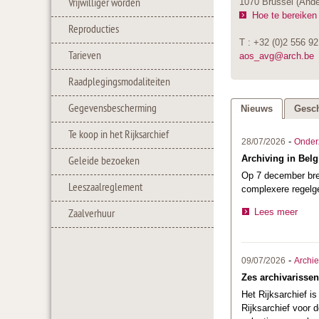
Vrijwilliger worden
1070 Brussel (Ande
Hoe te bereiken
Reproducties
T : +32 (0)2 556 92
Tarieven
aos_avg@arch.be
Raadplegingsmodaliteiten
Gegevensbescherming
Nieuws
Gesch
Te koop in het Rijksarchief
-
28/07/2026
Onder
Archiving in Belg
Geleide bezoeken
Op 7 december bre
Leeszaalreglement
complexere regelge
Lees meer
Zaalverhuur
-
09/07/2026
Archi
Zes archivarissen
Het Rijksarchief i
Rijksarchief voor 