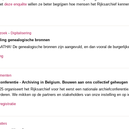
Met
deze enquête
willen ze beter begrijpen hoe mensen het Rijksarchief kennen
-
zoek
Digitalisering
ling genealogische bronnen
ATHA! De genealogische bronnen zijn aangevuld, en dan vooral de burgerlijk
ng
menten
conferentie - Archiving in Belgium. Bouwen aan ons collectief geheugen 
 organiseert het Rijksarchief voor het eerst een nationale archiefconferentie
rderen. We mikken op de partners en stakeholders van onze instelling en op ie
egistratie
aties