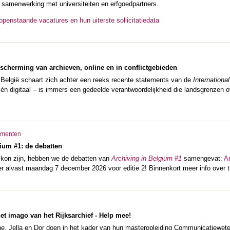
in samenwerking met universiteiten en erfgoedpartners.
openstaande vacatures en hun uiterste sollicitatiedata
scherming van archieven, online en in conflictgebieden
n België schaart zich achter een reeks recente statements van de
Internationa
 én digitaal – is immers een gedeelde verantwoordelijkheid die landsgrenzen o
menten
ium #1: de debatten
ij kon zijn, hebben we de debatten van
Archiving in Belgium #1
samengevat:
A
er alvast maandag 7 december 2026 voor editie 2! Binnenkort meer info over
t imago van het Rijksarchief - Help mee!
ine, Jella en Dor doen in het kader van hun masteropleiding Communicatiew