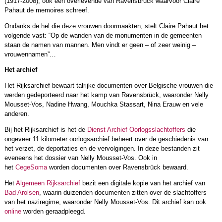
(1917-2008), ook een overlevende van Ravensbrück waarvoor Claire
Pahaut de memoires schreef.
Ondanks de hel die deze vrouwen doormaakten, stelt Claire Pahaut het
volgende vast: “Op de wanden van de monumenten in de gemeenten
staan de namen van mannen. Men vindt er geen – of zeer weinig –
vrouwennamen”…
Het archief
Het Rijksarchief bewaart talrijke documenten over Belgische vrouwen die
werden gedeporteerd naar het kamp van Ravensbrück, waaronder Nelly
Mousset-Vos, Nadine Hwang, Mouchka Stassart, Nina Erauw en vele
anderen.
Bij het Rijksarchief is het de
Dienst Archief Oorlogsslachtoffers
die
ongeveer 11 kilometer oorlogsarchief beheert over de geschiedenis van
het verzet, de deportaties en de vervolgingen. In deze bestanden zit
eveneens het dossier van Nelly Mousset-Vos. Ook in
het
CegeSoma
worden documenten over Ravensbrück bewaard.
Het
Algemeen Rijksarchief
bezit een digitale kopie van het archief van
Bad Arolsen
, waarin duizenden documenten zitten over de slachtoffers
van het naziregime, waaronder Nelly Mousset-Vos. Dit archief kan ook
online
worden geraadpleegd.