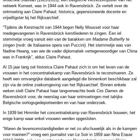
netwerk Komeet, was in 1944 ook in Ravensbrück. Ze vertelt over de
ontmoeting aan Claire Pahaut: historica, gepensioneerde docente en
vrijwilligster bij het Rijksarchief.
“Tijdens de Kerstnacht van 1944 begon Nelly Mousset voor haar
medegevangenen in Ravensbrück kerstliederen te zingen. Een iel
stemmetje vroeg vanuit één van de barakken om
Madame Butterfly
te
zingen (nvdr: de Italiaanse opera van Puccini). Het stemmetje was van
Nadine Hwang, van wie de vader diplomatiek vertegenwoordiger van China
was in Frankrijk”, aldus Claire Pahaut.
Al 15 jaar lang zet historica Claire Pahaut zich in om het leven van de
vrouwen in het concentratiekamp van Ravensbrück te reconstrueren. Ze
heeft een omvangrijke databank aangelegd die binnenkort beschikbaar zal
zijn via de online zoekomgeving van het Rijksarchief. Binnen enkele
weken stelt Claire Pahaut haar langverwachte boek
Ces Dames de
Ravensbrück
voor, de neerslag van haar ontmoetingen met talrijke
Belgische oorlogsgedeporteerden en van haar onderzoek.
In 1939 liet Himmler het concentratiekamp van Ravensbrück bouwen, het
enige kamp waar enkel vrouwen werden opgesloten.
“Waren de levensomstandigheden er net zo afschuwelijk als in de kampen
voor mannen?” vroeg een journalist van Le Soir in 1959 aan Nina Erauw