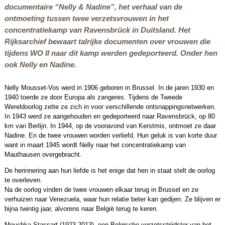
documentaire “Nelly & Nadine”, het verhaal van de
ontmoeting tussen twee verzetsvrouwen in het
concentratiekamp van Ravensbrück in Duitsland. Het
Rijksarchief bewaart talrijke documenten over vrouwen die
tijdens WO II naar dit kamp werden gedeporteerd. Onder hen
ook Nelly en Nadine.
Nelly Mousset-Vos werd in 1906 geboren in Brussel. In de jaren 1930 en
1940 toerde ze door Europa als zangeres. Tijdens de Tweede
Wereldoorlog zette ze zich in voor verschillende ontsnappingsnetwerken.
In 1943 werd ze aangehouden en gedeporteerd naar Ravensbrück, op 80
km van Berlijn. In 1944, op de vooravond van Kerstmis, ontmoet ze daar
Nadine. En de twee vrouwen worden verliefd. Hun geluk is van korte duur
want in maart 1945 wordt Nelly naar het concentratiekamp van
Mauthausen overgebracht.
De herinnering aan hun liefde is het enige dat hen in staat stelt de oorlog
te overleven.
Na de oorlog vinden de twee vrouwen elkaar terug in Brussel en ze
verhuizen naar Venezuela, waar hun relatie beter kan gedijen. Ze blijven er
bijna twintig jaar, alvorens naar België terug te keren.
Mouchka Stassart (1923-2013), een Belgische verzetsstrijdster van het