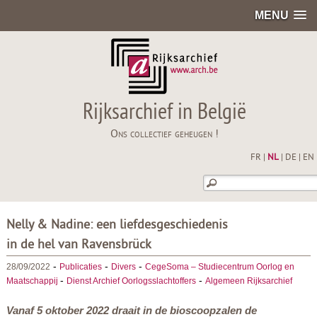
MENU
Rijksarchief in België
Ons collectief geheugen !
FR
|
NL
|
DE
|
EN
Nelly & Nadine: een liefdesgeschiedenis
in de hel van Ravensbrück
-
-
-
28/09/2022
Publicaties
Divers
CegeSoma – Studiecentrum Oorlog en
-
-
Maatschappij
Dienst Archief Oorlogsslachtoffers
Algemeen Rijksarchief
Vanaf 5 oktober 2022 draait in de bioscoopzalen de