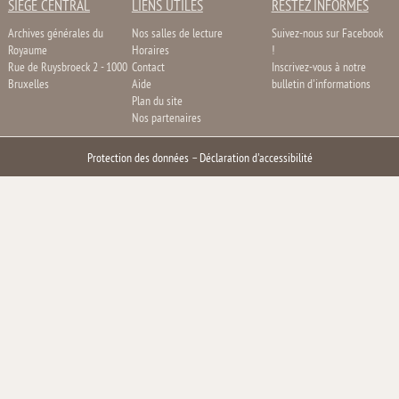
SIÈGE CENTRAL
LIENS UTILES
RESTEZ INFORMÉS
Archives générales du
Nos salles de lecture
Suivez-nous sur Facebook
Royaume
Horaires
!
Rue de Ruysbroeck 2 - 1000
Contact
Inscrivez-vous à notre
Bruxelles
Aide
bulletin d'informations
Plan du site
Nos partenaires
Protection des données
–
Déclaration d'accessibilité