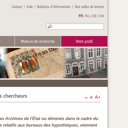
Contact
|
Aide
|
Bulletins d'informations
|
Nos salles de lecture
FR
|
NL
|
DE
|
EN
e
Moteurs de recherche
Votre profil
es chercheurs
es Archives de l'État ou éliminés dans le cadre du
e relatifs aux bureaux des hypothèques, viennent