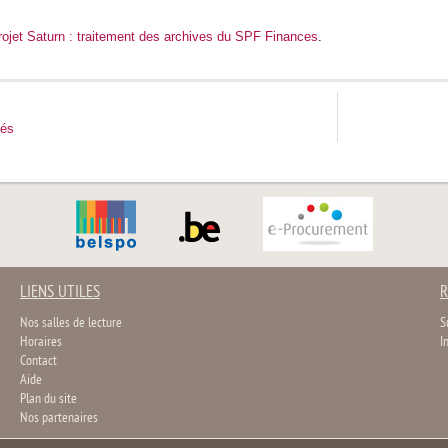
rojet Saturn : traitement des archives du SPF Finances
.
tés
LIENS UTILES
R
Nos salles de lecture
S
Horaires
I
Contact
Aide
Plan du site
Nos partenaires