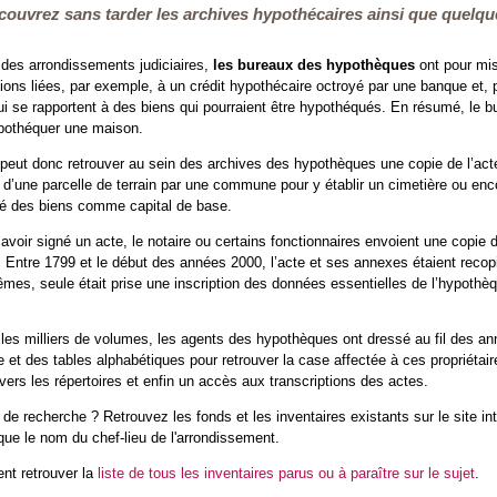
écouvrez sans tarder les archives hypothécaires ainsi que quelqu
 des arrondissements judiciaires,
les bureaux des hypothèques
ont pour mis
tions liées, par exemple, à un crédit hypothécaire octroyé par une banque et,
i se rapportent à des biens qui pourraient être hypothéqués. En résumé, le b
ypothéquer une maison.
n peut donc retrouver au sein des archives des hypothèques une copie de l’act
on d’une parcelle de terrain par une commune pour y établir un cimetière ou enco
té des biens comme capital de base.
voir signé un acte, le notaire ou certains fonctionnaires envoient une copie 
. Entre 1799 et le début des années 2000, l’acte et ses annexes étaient recopié
es, seule était prise une inscription des données essentielles de l’hypothèque
 les milliers de volumes, les agents des hypothèques ont dressé au fil des a
e et des tables alphabétiques pour retrouver la case affectée à ces propriétai
vers les répertoires et enfin un accès aux transcriptions des actes.
 de recherche ? Retrouvez les fonds et les inventaires existants sur le site in
ue le nom du chef-lieu de l'arrondissement.
nt retrouver la
liste de tous les inventaires parus ou à paraître sur le sujet
.