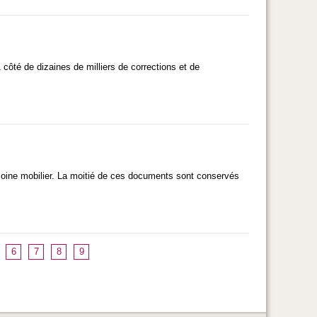
côté de dizaines de milliers de corrections et de
imoine mobilier. La moitié de ces documents sont conservés
6
7
8
9