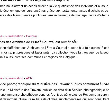
s Archives de l’État à Liège en seul coup d’œil
res nous offrent un accès direct à la vie quotidienne des individus et aussi
cio-économique de leurs ancêtres grâce aux testaments, actes d’achats et de
ires des biens, ventes publiques, empêchements de mariage, récits d’altercat
-
-
he
Numérisation
Courtrai
ches des Archives de l’État à Courtrai est numérisée
tion d’affiches des Archives de l’État à Courtrai suscite à la fois curiosité e
 vivants, pittoresques et fascinants. La collection vous fait voyager de la sec
mais aussi diverses communes et régions de Belgique.
-
-
he
Numérisation
AGR
vice photographique du Ministère des Travaux publics continuent à livrer
ècle, le Ministère des Travaux publics se dota d’un Service photographique po
tit une immense photothèque dont les Archives générales du Royaume assurent
est désormais plusieurs milliers de clichés supplémentaires qui sont consultabl