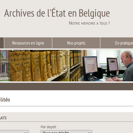
Archives de l'État en Belgique
Notre mémoire à tous !
Ressources en ligne
Nos projets
En pratiqu
lités
LATS
Par dépôt :