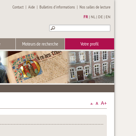
Contact
|
Aide
|
Bulletins d'informations
|
Nos salles de lecture
FR
|
NL
|
DE
|
EN
e
Moteurs de recherche
Votre profil