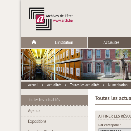
L'institution
Actualités
Accueil
>
Actualités
>
Toutes les actualités
>
Numérisation
Toutes les actua
Toutes les actualités
Agenda
AFFINER LES RÉSU
Expositions
Par catégorie :