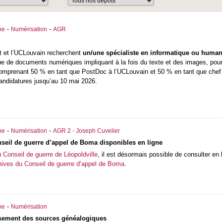
-
-
he
Numérisation
AGR
at
et l’
UCLouvain
recherchent
un/une spécialiste en informatique ou human
ue de documents numériques impliquant à la fois du texte et des images, p
omprenant 50 % en tant que PostDoc à l’UCLouvain et 50 % en tant que chef 
andidatures jusqu’au 10 mai 2026.
-
-
he
Numérisation
AGR 2 - Joseph Cuvelier
seil de guerre d’appel de Boma disponibles en ligne
u Conseil de guerre de Léopoldville
, il est désormais possible de consulter en
hives du Conseil de guerre d’appel de Boma
.
-
he
Numérisation
sement des sources généalogiques