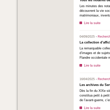
Tous les notaires de
Les minutes des notai
découvrent la vie so
matrimoniaux, inventa
Lire la suite
-
04/09/2025
Recherc
La collection d’affi
La remarquable collec
d’images et de sujets
Flandre occidentale 
Lire la suite
-
16/04/2025
Recherc
Les archives du Ser
Dès la fin du XIXe si
constitua petit à pe
de l’avant-guerre, c’
Lire la suite