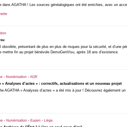
e dans AGATHA ! Les sources généalogiques ont été enrichies, avec un accent p
verte
tion
isu
el obsolète, présentant de plus en plus de risques pour la sécurité, et d’une p
 mettre fin au projet bénévole DemoGenVisu, après 18 ans d’existence.
-
-
he
Numérisation
AGR
« Analyses d’actes » : correctifs, actualisations et un nouveau projet
he AGATHA « Analyses d’actes » a été mis à jour ! Découvrez également un tou
-
-
-
he
Numérisation
Eupen
Liège