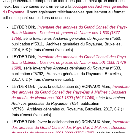
Chaque inventaire comprend un index des parties ainsi qu'un index des
lieux. Les inventaires sont en vente à la
boutique des Archives générales
du Royaume
. Il sont également téléchargeables gratuitement au format
pdf en cliquant sur les liens ci-dessous.
LEYDER Dirk,
Inventaire des archives du Grand Conseil des Pays-
Bas à Malines : Dossiers de procès de Namur nos 1-500 (1577-
1755)
,
série
Inventaires Archives générales du Royaume
n°560
,
publication n°5311, Archives générales du Royaume, Bruxelles,
2014, 6 € (+ frais d'envoi éventuels).
LEYDER Dirk,
Inventaire des archives du Grand Conseil des Pays-
Bas à Malines : Dossiers de procès de Namur nos 501-1000 (1479-
1698)
, série
Inventaires Archives générales du Royaume
n°633
,
publication n°5792, Archives générales du Royaume, Bruxelles,
2017, 6 € (+ frais d'envoi éventuels).
LEYDER Dirk (avec la collaboration de) RONVAUX Marc,
Inventaire
des archives du Grand Conseil des Pays-Bas à Malines : Dossiers
de procès de Namur nos 1001-1500 (1697-1746)
, série
Inventaires
Archives générales du Royaume
n°634
,
publication
n°5793, Archives générales du Royaume, Bruxelles, 2017, 6 € (+
frais d'envoi éventuels).
LEYDER Dirk (avec la collaboration de) RONVAUX Marc,
Inventaire
des archives du Grand Conseil des Pays-Bas à Malines : Dossiers