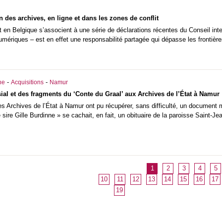
on des archives, en ligne et dans les zones de conflit
t en Belgique s’associent à une série de déclarations récentes du Conseil inte
mériques – est en effet une responsabilité partagée qui dépasse les frontière
-
-
he
Acquisitions
Namur
sial et des fragments du ‘Conte du Graal’ aux Archives de l’État à Namur
 Archives de l’État à Namur ont pu récupérer, sans difficulté, un document m
 de sire Gille Burdinne » se cachait, en fait, un obituaire de la paroisse Saint
1
2
3
4
5
10
11
12
13
14
15
16
17
19