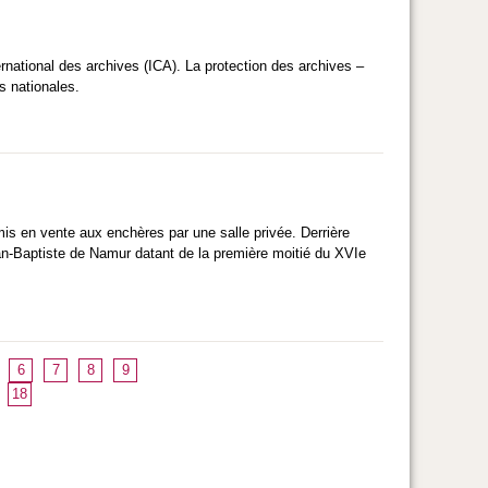
rnational des archives (ICA). La protection des archives –
s nationales.
is en vente aux enchères par une salle privée. Derrière
-Jean-Baptiste de Namur datant de la première moitié du XVIe
6
7
8
9
18