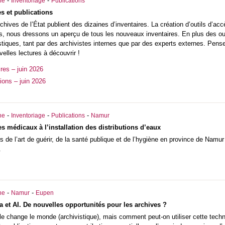
-
-
he
Inventoriage
Publications
s et publications
hives de l’État publient des dizaines d’inventaires. La création d’outils d’acc
, nous dressons un aperçu de tous les nouveaux inventaires. En plus des outi
istiques, tant par des archivistes internes que par des experts externes. Pens
lles lectures à découvrir !
res – juin 2026
ions – juin 2026
-
-
-
he
Inventoriage
Publications
Namur
s médicaux à l’installation des distributions d’eaux
s de l’art de guérir, de la santé publique et de l’hygiène en province de Namur
.
-
-
he
Namur
Eupen
a et AI. De nouvelles opportunités pour les archives ?
cielle change le monde (archivistique), mais comment peut-on utiliser cette tec