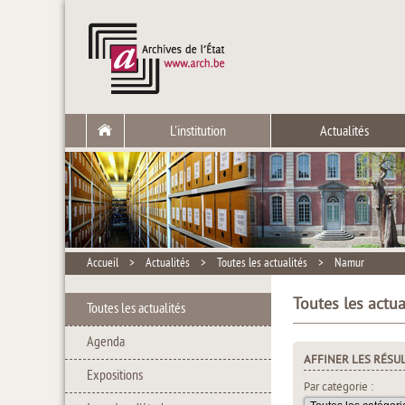
L'institution
Actualités
Accueil
>
Actualités
>
Toutes les actualités
>
Namur
Toutes les actua
Toutes les actualités
Agenda
AFFINER LES RÉSU
Expositions
Par catégorie :