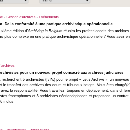
-
-
he
Gestion d'archives
Événements
m. De la conformité à une pratique archivistique opérationnelle
uxième édition d’
Archiving in Belgium
réunira les professionnels des archives 
urs plus complexe en une pratique archivistique opérationnelle ? Vous avez e
'archives
archivistes pour un nouveau projet consacré aux archives judiciaires
at
recherchent 6 archivistes (h/f/x) pour le projet « Let’s Archive », un nouveau
i et le transfert des archives des cours et tribunaux belges. Vous êtes chargé(e
s avez la responsabilité. Vous travaillez, toujours en déplacement, dans différ
stes francophones et 3 archivistes néerlandophones et proposons un contrat d
26 inclus.