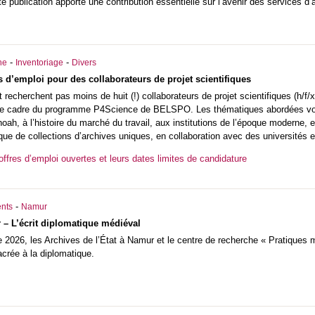
te publication apporte une contribution essentielle sur l’avenir des services d’
-
-
he
Inventoriage
Divers
s d’emploi pour des collaborateurs de projet scientifiques
 recherchent pas moins de huit (!) collaborateurs de projet scientifiques (h/f/x
 le cadre du programme P4Science de
BELSPO
. Les thématiques abordées von
oah, à l’histoire du marché du travail, aux institutions de l’époque moderne, e
ifique de collections d’archives uniques, en collaboration avec des universités 
offres d’emploi ouvertes et leurs dates limites de candidature
-
nts
Namur
 – L’écrit diplomatique médiéval
2026, les Archives de l’État à Namur et le centre de recherche « Pratiques mé
crée à la diplomatique.