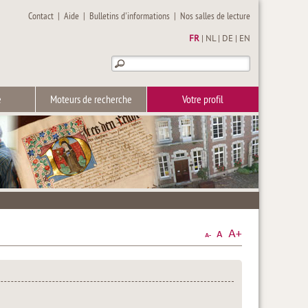
Contact
|
Aide
|
Bulletins d'informations
|
Nos salles de lecture
FR
|
NL
|
DE
|
EN
e
Moteurs de recherche
Votre profil