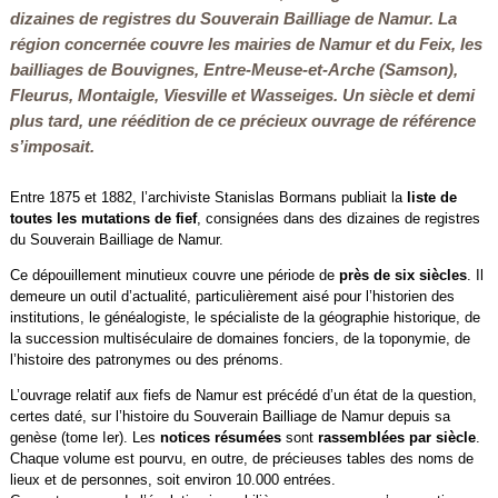
dizaines de registres du Souverain Bailliage de Namur. La
région concernée
couvre les mairies de Namur et du Feix, les
bailliages de Bouvignes, Entre-Meuse-et-Arche (Samson),
Fleurus, Montaigle, Viesville et Wasseiges. Un siècle et demi
plus tard, une réédition de ce précieux ouvrage de référence
s’imposait.
Entre 1875 et 1882, l’archiviste Stanislas Bormans publiait la
liste de
toutes les mutations de fief
, consignées dans des dizaines de registres
du Souverain Bailliage de Namur.
Ce dépouillement minutieux couvre une période de
près de six siècles
. Il
demeure un outil d’actualité, particulièrement aisé pour l’historien des
institutions, le généalogiste, le spécialiste de la géographie historique, de
la succession multiséculaire de domaines fonciers, de la toponymie, de
l’histoire des patronymes ou des prénoms.
L’ouvrage relatif aux fiefs de Namur est précédé d’un état de la question,
certes daté, sur l’histoire du Souverain Bailliage de Namur depuis sa
genèse (tome Ier). Les
notices résumées
sont
rassemblées par siècle
.
Chaque volume est pourvu, en outre, de précieuses tables des noms de
lieux et de personnes, soit environ 10.000 entrées.