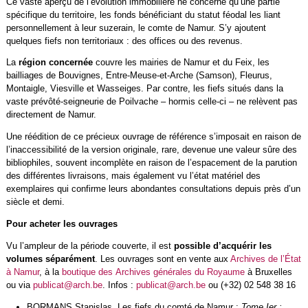
Ce vaste aperçu de l’évolution immobilière ne concerne qu’une partie
spécifique du territoire, les fonds bénéficiant du statut féodal les liant
personnellement à leur suzerain, le comte de Namur. S’y ajoutent
quelques fiefs non territoriaux : des offices ou des revenus.
La
région concernée
couvre les mairies de Namur et du Feix, les
bailliages de Bouvignes, Entre-Meuse-et-Arche (Samson), Fleurus,
Montaigle, Viesville et Wasseiges. Par contre, les fiefs situés dans la
vaste prévôté-seigneurie de Poilvache – hormis celle‑ci – ne relèvent pas
directement de Namur.
Une réédition de ce précieux ouvrage de référence s’imposait en raison de
l’inaccessibilité de la version originale, rare, devenue une valeur sûre des
bibliophiles, souvent incomplète en raison de l’espacement de la parution
des différentes livraisons, mais également vu l’état matériel des
exemplaires qui confirme leurs abondantes consultations depuis près d’un
siècle et demi.
Pour acheter les ouvrages
Vu l’ampleur de la période couverte, il est
possible d’acquérir les
volumes séparément
. Les ouvrages sont en vente aux
Archives de l’État
à Namur
, à la
boutique des Archives générales du Royaume
à Bruxelles
ou via
publicat@arch.be
. Infos :
publicat@arch.be
ou (+32) 02 548 38 16
BORMANS Stanislas,
Les fiefs du comté de Namur :
Tome Ier :