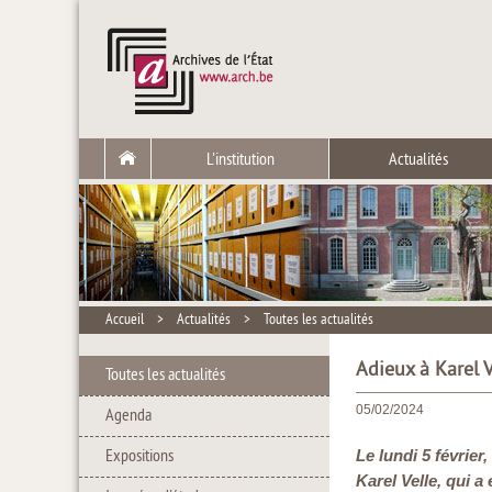
L'institution
Actualités
Accueil
>
Actualités
>
Toutes les actualités
Adieux à Karel 
Toutes les actualités
05/02/2024
Agenda
Expositions
Le lundi 5 février
Karel Velle, qui 