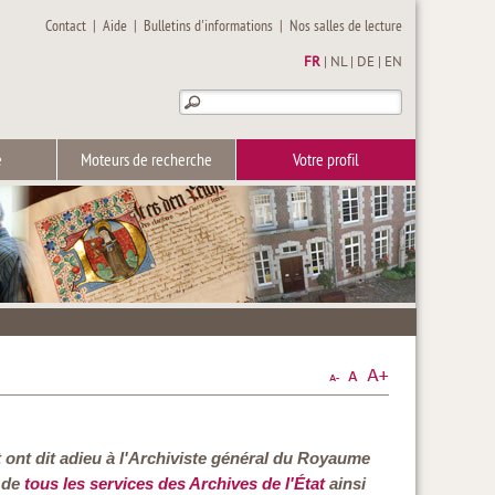
Contact
|
Aide
|
Bulletins d'informations
|
Nos salles de lecture
FR
|
NL
|
DE
|
EN
e
Moteurs de recherche
Votre profil
t ont dit adieu à l'Archiviste général du Royaume
s de
tous les services des Archives de l'État
ainsi