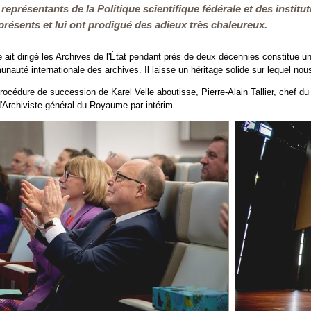
représentants de la
Politique scientifique fédérale
et des institu
 présents et lui ont prodigué des adieux très chaleureux.
le ait dirigé les Archives de l'État pendant près de deux décennies constitue
nauté internationale des archives. Il laisse un héritage solide sur lequel nous
rocédure de succession de Karel Velle aboutisse, Pierre-Alain Tallier, chef du
d'Archiviste général du Royaume par intérim.