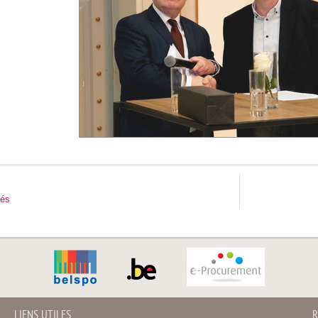
tés
LIENS UTILES
R