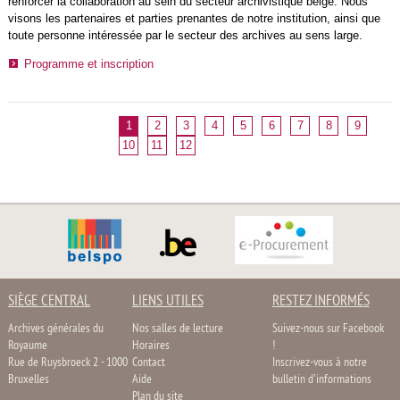
renforcer la collaboration au sein du secteur archivistique belge. Nous
visons les partenaires et parties prenantes de notre institution, ainsi que
toute personne intéressée par le secteur des archives au sens large.
Programme et inscription
1
2
3
4
5
6
7
8
9
10
11
12
SIÈGE CENTRAL
LIENS UTILES
RESTEZ INFORMÉS
Archives générales du
Nos salles de lecture
Suivez-nous sur Facebook
Royaume
Horaires
!
Rue de Ruysbroeck 2 - 1000
Contact
Inscrivez-vous à notre
Bruxelles
Aide
bulletin d'informations
Plan du site