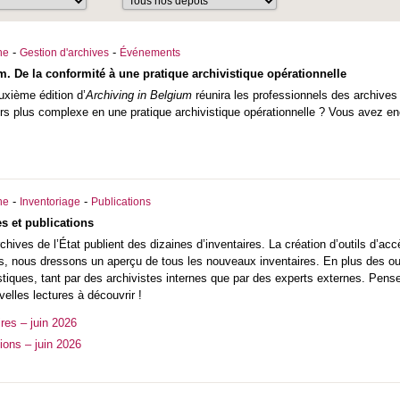
-
-
he
Gestion d'archives
Événements
m. De la conformité à une pratique archivistique opérationnelle
uxième édition d’
Archiving in Belgium
réunira les professionnels des archives 
urs plus complexe en une pratique archivistique opérationnelle ? Vous avez e
-
-
he
Inventoriage
Publications
s et publications
hives de l’État publient des dizaines d’inventaires. La création d’outils d’acc
, nous dressons un aperçu de tous les nouveaux inventaires. En plus des outi
istiques, tant par des archivistes internes que par des experts externes. Pens
lles lectures à découvrir !
res – juin 2026
ions – juin 2026