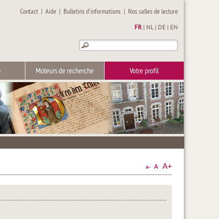
Contact
|
Aide
|
Bulletins d'informations
|
Nos salles de lecture
FR
|
NL
|
DE
|
EN
e
Moteurs de recherche
Votre profil