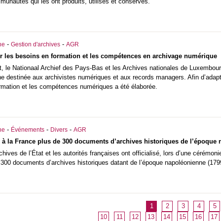
munautés qui les ont produits, utilisés et conservés.
-
-
he
Gestion d'archives
AGR
r les besoins en formation et les compétences en archivage numérique
t, le Nationaal Archief des Pays-Bas et les Archives nationales de Luxembour
 destinée aux archivistes numériques et aux records managers. Afin d’adapte
ormation et les compétences numériques a été élaborée.
-
-
-
he
Événements
Divers
AGR
e à la France plus de 300 documents d’archives historiques de l’époque
rchives de l’État et les autorités françaises ont officialisé, lors d’une cérém
e 300 documents d’archives historiques datant de l’époque napoléonienne (179
1
2
3
4
5
10
11
12
13
14
15
16
17