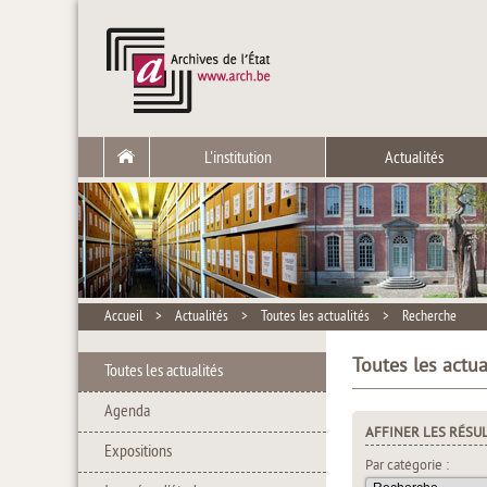
L'institution
Actualités
Accueil
>
Actualités
>
Toutes les actualités
>
Recherche
Toutes les actua
Toutes les actualités
Agenda
AFFINER LES RÉSU
Expositions
Par catégorie :