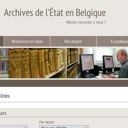
Archives de l'État en Belgique
Notre mémoire à tous !
Ressources en ligne
Nos projets
En pratiqu
lités
LATS
Par dépôt :