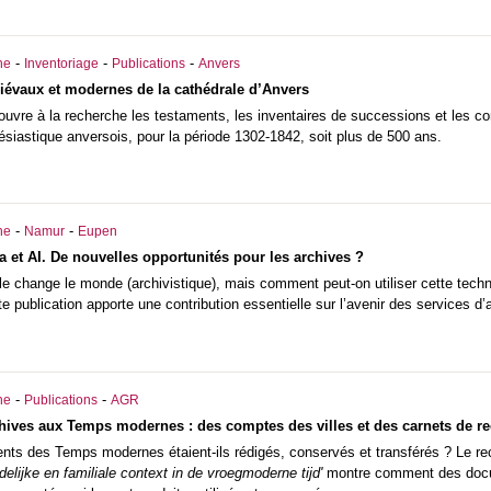
-
-
-
he
Inventoriage
Publications
Anvers
iévaux et modernes de la cathédrale d’Anvers
 ouvre à la recherche les testaments, les inventaires de successions et les
ésiastique anversois, pour la période 1302-1842, soit plus de 500 ans.
-
-
he
Namur
Eupen
a et AI. De nouvelles opportunités pour les archives ?
cielle change le monde (archivistique), mais comment peut-on utiliser cette tec
te publication apporte une contribution essentielle sur l’avenir des services d’
-
-
he
Publications
AGR
hives aux Temps modernes : des comptes des villes et des carnets de re
s des Temps modernes étaient-ils rédigés, conservés et transférés ? Le recu
delijke en familiale context in de vroegmoderne tijd'
montre comment des docum