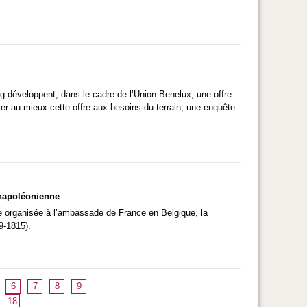
g développent, dans le cadre de l’Union Benelux, une offre
r au mieux cette offre aux besoins du terrain, une enquête
 napoléonienne
onie organisée à l’ambassade de France en Belgique, la
9-1815).
6
7
8
9
18