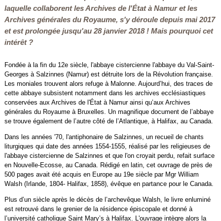
laquelle collaborent les Archives de l'État à Namur et les
Archives générales du Royaume, s'y déroule depuis mai 2017
et est prolongée jusqu'au 28 janvier 2018 ! Mais pourquoi cet
intérêt ?
Fondée à la fin du 12e siècle, l'abbaye cistercienne l'abbaye du Val-Saint-
Georges à Salzinnes (Namur) est détruite lors de la Révolution française.
Les moniales trouvent alors refuge à Malonne. Aujourd’hui, des traces de
cette abbaye subsistent notamment dans les archives ecclésiastiques
conservées aux Archives de l'État à Namur ainsi qu’aux Archives
générales du Royaume à Bruxelles. Un magnifique document de l’abbaye
se trouve également de l’autre côté de l’Atlantique, à Halifax, au Canada.
Dans les années '70, l'antiphonaire de Salzinnes, un recueil de chants
liturgiques qui date des années 1554-1555, réalisé par les religieuses de
l'abbaye cistercienne de Salzinnes et que l'on croyait perdu, refait surface
en Nouvelle-Ecosse, au Canada. Rédigé en latin, cet ouvrage de près de
500 pages avait été acquis en Europe au 19e siècle par Mgr William
Walsh (Irlande, 1804- Halifax, 1858), évêque en partance pour le Canada.
Plus d’un siècle après le décès de l’archevêque Walsh, le livre enluminé
est retrouvé dans le grenier de la résidence épiscopale et donné à
l’université catholique Saint Mary’s à Halifax. L'ouvrage intègre alors la