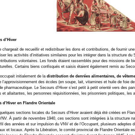
s d’Hiver
chargeait de recueillir et redistribuer les dons et contributions, de fournir u
liser les activités d’initiatives similaires pour les intégrer dans la structure 
tributions volontaires. Les fonds étaient rassemblés pour des missions de bie
lturelles. Certains biens confisqués et saisis étaient également remis au Seco
occupait initialement de la
distribution de denrées alimentaires, de vêtem
l’approvisionnement des écoles (en soupe, lait, vitamines et huile de foie de
ide pharmaceutique. Le Secours d’Hiver s’est petit à petit orienté vers des pans
et allaitantes, les personnes réquisitionnées, les prisonniers politiques, les 
 d’Hiver en Flandre Orientale
quelques sections locales du Secours d’Hiver avaient déjà été créées en Fla
VNV. À partir de novembre 1940, ces sections sont intégrées à la structure na
u fil des années et sur impulsion du VNV et de l’Occupant, plusieurs adeptes de
ux et locaux. Après la Libération, le comité provincial de Flandre Orientale e