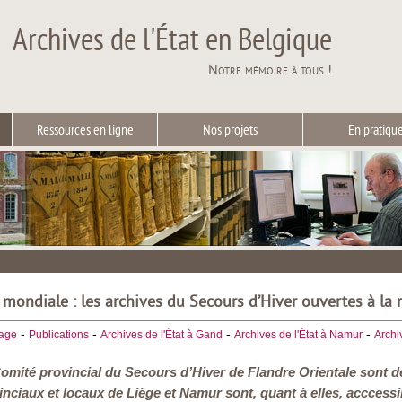
Archives de l'État en Belgique
Notre mémoire à tous !
Ressources en ligne
Nos projets
En pratiqu
mondiale : les archives du Secours d’Hiver ouvertes à la 
-
-
-
-
iage
Publications
Archives de l'État à Gand
Archives de l'État à Namur
Archi
omité provincial du Secours d’Hiver de Flandre Orientale sont d
nciaux et locaux de Liège et Namur sont, quant à elles, acccessi