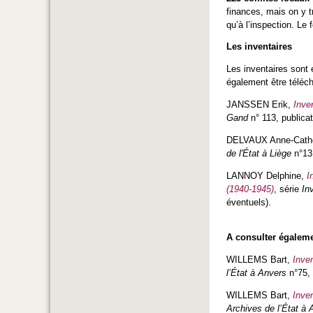
finances, mais on y t
qu’à l’inspection. Le
Les inventaires
Les inventaires sont 
également être téléch
JANSSEN Erik,
Inve
Gand
n° 113, publica
DELVAUX Anne-Cath
de l'État à Liège
n°131
LANNOY Delphine,
I
(1940-1945)
,
série
In
éventuels).
A consulter égalem
WILLEMS Bart,
Inve
l’État à Anvers
n°75,
WILLEMS Bart,
Inve
Archives de l’État à 