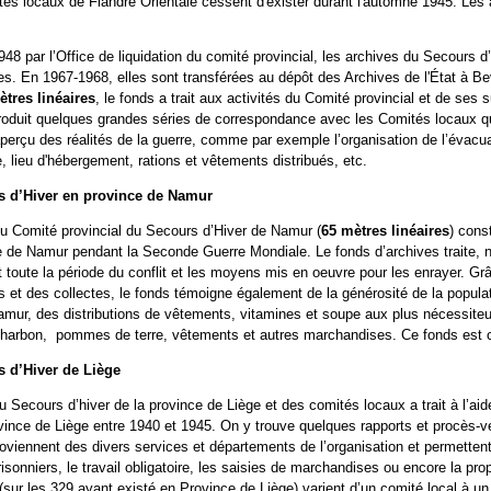
ités locaux de Flandre Orientale cessent d'exister durant l'automne 1945. Les
8 par l’Office de liquidation du comité provincial, les archives du Secours d
s. En 1967-1968, elles sont transférées au dépôt des Archives de l'État à Be
ètres linéaires
, le fonds a trait aux activités du Comité provincial et de se
roduit quelques grandes séries de correspondance avec les Comités locaux qui
perçu des réalités de la guerre, comme par exemple l’organisation de l’évacua
ne, lieu d'hébergement, rations et vêtements distribués, etc.
s d’Hiver en province de Namur
du Comité provincial du Secours d’Hiver de Namur (
65 mètres linéaires
) cons
ce de Namur pendant la Seconde Guerre Mondiale. Le fonds d’archives traite
t toute la période du conflit et les moyens mis en oeuvre pour les enrayer. G
 et des collectes, le fonds témoigne également de la générosité de la popula
Namur, des distributions de vêtements, vitamines et soupe aux plus nécessit
t, charbon, pommes de terre, vêtements et autres marchandises. Ce fonds est
 d’Hiver de Liège
u Secours d’hiver de la province de Liège et des comités locaux a trait à l’ai
ovince de Liège entre 1940 et 1945. On y trouve quelques rapports et procès-
roviennent des divers services et départements de l’organisation et permettent 
risonniers, le travail obligatoire, les saisies de marchandises ou encore la p
(sur les 329 ayant existé en Province de Liège) varient d’un comité local à un