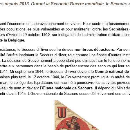
rs depuis 2013. Durant la Seconde Guerre mondiale, le Secours d’
sent l’économie et l’approvisionnement de vivres. Pour contrer le foisonnemen
es populations les plus vulnérables et pour maintenir l’ordre, les Secrétaire
urs d'Hiver le 29 octobre
1940
, sur instigation de l’administration militaire al
te la Belgique.
existence, le Secours d’Hiver souffre de ses
nombreux détracteurs
. Par son
ité l’arrêté instituant le Secours d’Hiver, tout comme une flopée d’autres insti
. La décision du Gouvernement a cependant peu d’impact sur le fonctionnement
ttre aux personnes dans le besoin de profiter encore des secours qui leur sont
1944. Mi-septtembre 1944, le Secours d’Hiver devient le
Comité national de
ines plus tard, le 12 octobre 1944, le Gouvernement promulgue un arrêté de 
un an, le collège des liquidateurs est habilité à poursuivre les activités prévu
veau de nom et devient l’
Œuvre nationale de Secours
. Il dépend du Ministè
artir d’avril 1945. L’Œuvre nationale de Secours cesse définitivement ses acti