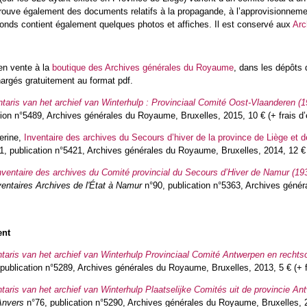
rouve également des documents relatifs à la propagande, à l’approvisionnement
 fonds contient également quelques photos et affiches. Il est conservé aux
Arc
en vente à la
boutique des Archives générales du Royaume
, dans les dépôts 
argés gratuitement au format pdf.
ntaris van het archief van Winterhulp : Provinciaal Comité Oost-Vlaanderen (
tion n°5489, Archives générales du Royaume, Bruxelles, 2015, 10 € (+ frais d’
erine,
Inventaire des archives du Secours d’hiver de la province de Liège et 
, publication n°5421, Archives générales du Royaume, Bruxelles, 2014, 12 € (
nventaire des archives du Comité provincial du Secours d’Hiver de Namur (19
ventaires Archives de l'État à Namur
n°90, publication n°5363, Archives génér
ent
ntaris van het archief van Winterhulp Provinciaal Comité Antwerpen en recht
 publication n°5289, Archives générales du Royaume, Bruxelles, 2013, 5 € (+ f
ntaris van het archief van Winterhulp Plaatselijke Comités uit de provincie 
Anvers
n°76, publication n°5290, Archives générales du Royaume, Bruxelles, 20