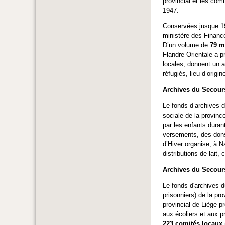
provincial et les com
1947.
Conservées jusque 194
ministère des Finance
D’un volume de
79 m
Flandre Orientale a p
locales, donnent un a
réfugiés, lieu d’origi
Archives du Secour
Le fonds d’archives 
sociale de la provin
par les enfants duran
versements, des dons
d’Hiver organise, à 
distributions de lai
Archives du Secours
Le fonds d'archives d
prisonniers) de la pr
provincial de Liège p
aux écoliers et aux p
223 comités locaux