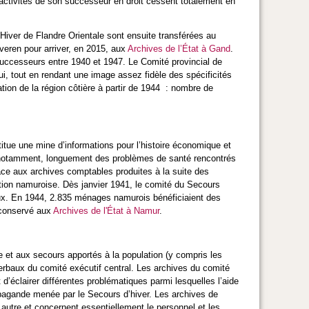
 activités de son successeur en droit cessent totalement en
’Hiver de Flandre Orientale
sont ensuite transférées au
veren pour arriver, en 2015, aux
Archives de l’État à Gand
.
s successeurs entre 1940 et 1947. Le Comité provincial de
, tout en rendant une image assez fidèle des spécificités
tion de la région côtière à partir de 1944 : nombre de
titue une mine d’informations pour l’histoire économique et
, notamment, longuement des problèmes de santé rencontrés
râce aux archives comptables produites à la suite des
tion namuroise. Dès janvier 1941, le comité du Secours
eux. En 1944, 2.835 ménages namurois bénéficiaient des
 conservé aux
Archives de l'État à Namur
.
de et aux secours apportés à la population (y compris les
verbaux du comité exécutif central. Les archives du comité
d’éclairer différentes problématiques parmi lesquelles l’aide
ropagande menée par le Secours d’hiver. Les archives de
 autre et concernent essentiellement le personnel et les