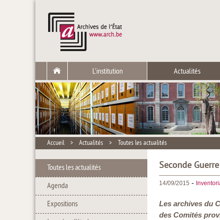
L'institution
Actualités
Accueil
>
Actualités
>
Toutes les actualités
Seconde Guerre 
Toutes les actualités
-
14/09/2015
Inventor
Agenda
Expositions
Les archives du C
des Comités provi