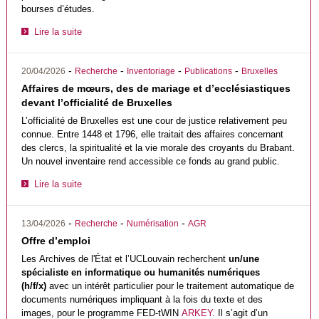
bourses d’études.
Lire la suite
-
-
-
-
20/04/2026
Recherche
Inventoriage
Publications
Bruxelles
Affaires de mœurs, des de mariage et d’ecclésiastiques
devant l’officialité de Bruxelles
L’officialité de Bruxelles est une cour de justice relativement peu
connue. Entre 1448 et 1796, elle traitait des affaires concernant
des clercs, la spiritualité et la vie morale des croyants du Brabant.
Un nouvel inventaire rend accessible ce fonds au grand public.
Lire la suite
-
-
-
13/04/2026
Recherche
Numérisation
AGR
Offre d’emploi
Les
Archives de l'État
et l’
UCLouvain
recherchent
un/une
spécialiste en informatique ou humanités numériques
(h/f/x)
avec un intérêt particulier pour le traitement automatique de
documents numériques impliquant à la fois du texte et des
images, pour le programme FED-tWIN
ARKEY
. Il s’agit d’un