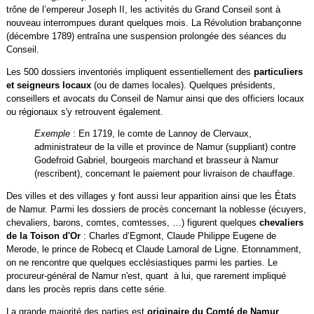
trône de l’empereur Joseph II, les activités du Grand Conseil sont à
nouveau interrompues durant quelques mois. La Révolution brabançonne
(décembre 1789) entraîna une suspension prolongée des séances du
Conseil.
Les 500 dossiers inventoriés impliquent essentiellement des
particuliers
et seigneurs locaux
(ou de dames locales). Quelques présidents,
conseillers et avocats du Conseil de Namur ainsi que des officiers locaux
ou régionaux s'y retrouvent également.
Exemple
: En 1719, le comte de Lannoy de Clervaux,
administrateur de la ville et province de Namur (suppliant) contre
Godefroid Gabriel, bourgeois marchand et brasseur à Namur
(rescribent), concernant le paiement pour livraison de chauffage.
Des villes et des villages y font aussi leur apparition ainsi que les États
de Namur. Parmi les dossiers de procès concernant la noblesse (écuyers,
chevaliers, barons, comtes, comtesses, …) figurent quelques
chevaliers
de la Toison d'Or
: Charles d’Egmont, Claude Philippe Eugene de
Merode, le prince de Robecq et Claude Lamoral de Ligne. Etonnamment,
on ne rencontre que quelques ecclésiastiques parmi les parties. Le
procureur-général de Namur n'est, quant à lui, que rarement impliqué
dans les procès repris dans cette série.
La grande majorité des parties est
originaire du Comté de Namur
.