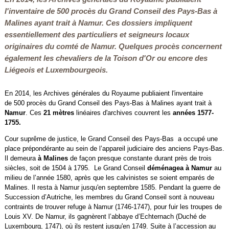
l'inventaire de 500 procès du Grand Conseil des Pays-Bas à
Malines ayant trait à Namur. Ces dossiers impliquent
essentiellement des particuliers et seigneurs locaux
originaires du comté de Namur. Quelques procès concernent
également les chevaliers de la Toison d'Or ou encore des
Liégeois et Luxembourgeois.
En 2014, les Archives générales du Royaume publiaient l'inventaire
de 500 procès du Grand Conseil des Pays-Bas à Malines ayant trait à
Namur
. Ces
21 mètres
linéaires d'archives couvrent les
années 1577-
1755.
Cour suprême de justice, le Grand Conseil des Pays-Bas a occupé une
place prépondérante au sein de l’appareil judiciaire des anciens Pays-Bas.
Il demeura
à Malines
de façon presque constante durant près de trois
siècles, soit de 1504 à 1795.
Le Grand Conseil
déménagea à Namur
au
milieu de l’année 1580, après que les calvinistes se soient emparés de
Malines. Il resta à Namur jusqu'en septembre 1585. Pendant la guerre de
Succession d’Autriche, les membres du Grand Conseil sont à nouveau
contraints de trouver refuge à Namur (1746-1747), pour fuir les troupes de
Louis XV. De Namur, ils gagnèrent l’abbaye d’Echternach (Duché de
Luxembourg, 1747), où ils restent jusqu'en 1749. Suite à l’accession au