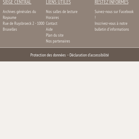
SIÈGE CENTRAL
LIENS UTILES
RESTEZ INFORMÉS
Archives générales du
Nos salles de lecture
Suivez-nous sur Facebook
Royaume
Horaires
!
Rue de Ruysbroeck 2 - 1000
Contact
Inscrivez-vous à notre
Bruxelles
Aide
bulletin d'informations
Plan du site
Nos partenaires
Protection des données
–
Déclaration d'accessibilité