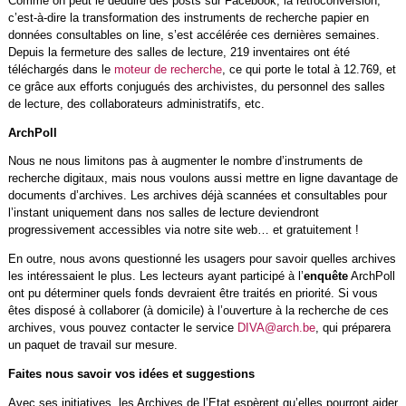
Comme on peut le déduire des posts sur Facebook, la rétroconversion,
c’est-à-dire la transformation des instruments de recherche papier en
données consultables on line, s’est accélérée ces dernières semaines.
Depuis la fermeture des salles de lecture, 219 inventaires ont été
téléchargés dans le
moteur de recherche
, ce qui porte le total à 12.769, et
ce grâce aux efforts conjugués des archivistes, du personnel des salles
de lecture, des collaborateurs administratifs, etc.
ArchPoll
Nous ne nous limitons pas à augmenter le nombre d’instruments de
recherche digitaux, mais nous voulons aussi mettre en ligne davantage de
documents d’archives. Les archives déjà scannées et consultables pour
l’instant uniquement dans nos salles de lecture deviendront
progressivement accessibles via notre site web… et gratuitement !
En outre, nous avons questionné les usagers pour savoir quelles archives
les intéressaient le plus. Les lecteurs ayant participé à l’
enquête
ArchPoll
ont pu déterminer quels fonds devraient être traités en priorité. Si vous
êtes disposé à collaborer (à domicile) à l’ouverture à la recherche de ces
archives, vous pouvez contacter le service
DIVA@arch.be
, qui préparera
un paquet de travail sur mesure.
Faites nous savoir vos idées et suggestions
Avec ses initiatives, les Archives de l’Etat espèrent qu’elles pourront aider