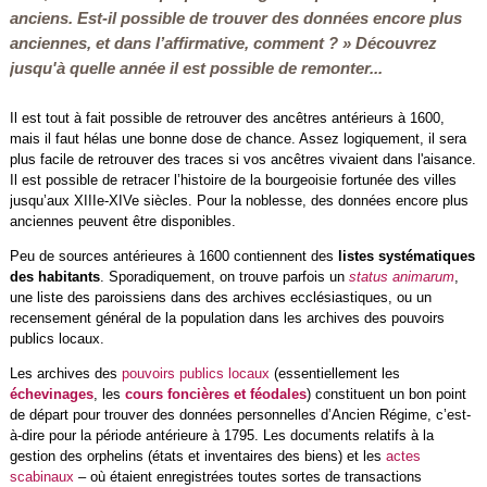
anciens. Est-il possible de trouver des données encore plus
anciennes, et dans l’affirmative, comment ? » Découvrez
jusqu'à quelle année il est possible de remonter...
Il est tout à fait possible de retrouver des ancêtres antérieurs à 1600,
mais il faut hélas une bonne dose de chance. Assez logiquement, il sera
plus facile de retrouver des traces si vos ancêtres vivaient dans l'aisance.
Il est possible de retracer l’histoire de la bourgeoisie fortunée des villes
jusqu’aux XIIIe-XIVe siècles. Pour la noblesse, des données encore plus
anciennes peuvent être disponibles.
Peu de sources antérieures à 1600 contiennent des
listes systématiques
des habitants
. Sporadiquement, on trouve parfois un
status animarum
,
une liste des paroissiens dans des archives ecclésiastiques, ou un
recensement général de la population dans les archives des pouvoirs
publics locaux.
Les archives des
pouvoirs publics locaux
(essentiellement les
échevinages
, les
cours foncières et féodales
) constituent un bon point
de départ pour trouver des données personnelles d’Ancien Régime, c’est-
à-dire pour la période antérieure à 1795. Les documents relatifs à la
gestion des orphelins (états et inventaires des biens) et les
actes
scabinaux
– où étaient enregistrées toutes sortes de transactions