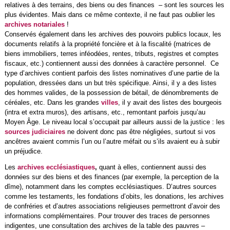
relatives à des terrains, des biens ou des finances – sont les sources les
plus évidentes. Mais dans ce même contexte, il ne faut pas oublier les
archives notariales
!
Conservés également dans les archives des pouvoirs publics locaux, les
documents relatifs à la propriété foncière et à la fiscalité (matrices de
biens immobiliers, terres inféodées, rentes, tributs, registres et comptes
fiscaux, etc.) contiennent aussi des données à caractère personnel. Ce
type d’archives contient parfois des listes nominatives d’une partie de la
population, dressées dans un but très spécifique. Ainsi, il y a des listes
des hommes valides, de la possession de bétail, de dénombrements de
céréales, etc. Dans les grandes
villes
, il y avait des listes des bourgeois
(intra et extra muros), des artisans, etc., remontant parfois jusqu’au
Moyen Âge. Le niveau local s’occupait par ailleurs aussi de la justice : les
sources judiciaires
ne doivent donc pas être négligées, surtout si vos
ancêtres avaient commis l’un ou l’autre méfait ou s’ils avaient eu à subir
un préjudice.
Les
archives ecclésiastiques
,
quant à elles, contiennent aussi des
données sur des biens et des finances (par exemple, la perception de la
dîme), notamment dans les comptes ecclésiastiques. D’autres sources
comme les testaments, les fondations d’obits, les donations, les archives
de confréries et d’autres associations religieuses permettront d’avoir des
informations complémentaires. Pour trouver des traces de personnes
indigentes, une consultation des archives de la table des pauvres –