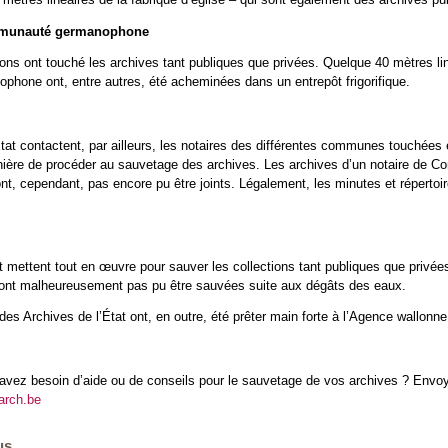
mmunauté germanophone
ons ont touché les archives tant publiques que privées. Quelque 40 mètres liné
one ont, entre autres, été acheminées dans un entrepôt frigorifique.
État contactent, par ailleurs, les notaires des différentes communes touchées 
nière de procéder au sauvetage des archives. Les archives d’un notaire de Co
ont, cependant, pas encore pu être joints. Légalement, les minutes et réperto
 mettent tout en œuvre pour sauver les collections tant publiques que privées. 
ont malheureusement pas pu être sauvées suite aux dégâts des eaux.
s Archives de l’État ont, en outre, été prêter main forte à l’Agence wallonne
t avez besoin d’aide ou de conseils pour le sauvetage de vos archives ? Env
arch.be
us