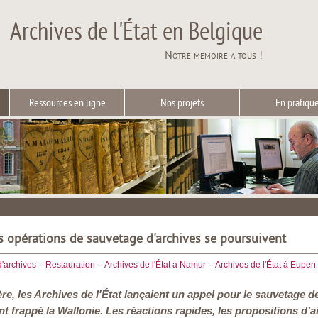
Archives de l'État en Belgique
Notre mémoire à tous !
Ressources en ligne
Nos projets
En pratiqu
es opérations de sauvetage d'archives se poursuivent
-
-
-
d'archives
Restauration
Archives de l'État à Namur
Archives de l'État à Eupen
e, les Archives de l'État lançaient un appel pour le sauvetage de 
t frappé la Wallonie. Les réactions rapides, les propositions d’a