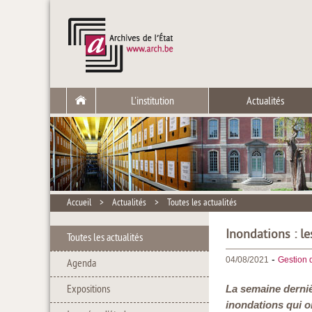
L'institution
Actualités
Accueil
>
Actualités
>
Toutes les actualités
Inondations : l
Toutes les actualités
-
04/08/2021
Gestion 
Agenda
Expositions
La semaine dernièr
inondations qui on