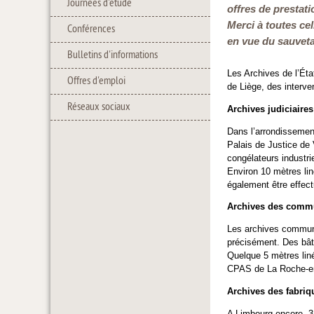
Journées d'étude
offres de prestati
Merci à toutes cel
Conférences
en vue du sauveta
Bulletins d'informations
Les Archives de l’Éta
Offres d'emploi
de Liège, des interve
Réseaux sociaux
Archives judiciaires
Dans l’arrondissement
Palais de Justice de 
congélateurs industri
Environ 10 mètres lin
également être effect
Archives des comm
Les archives communa
précisément. Des bât
Quelque 5 mètres lin
CPAS de La Roche-en-
Archives des fabriq
A Limbourg encore, 3 