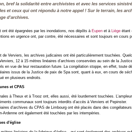
on, bref la solidarité entre archivistes et avec les services sinistr
les et ceux qui ont répondu à notre appel ! Sur le terrain, les arc
ge d'archives.
t ont été épargnées par les inondations, nos dépôts à
Eupen
et à
Liège
étant 
ntions en urgence ont, par contre, été nécessaires et sont toujours en cours p
 de Verviers, les archives judicaires ont été particulièrement touchées. Quel
Verviers, 12 à 15 mètres linéaires d’archives conservées au sein de la Justic
els en vue de leur restauration future. La congélation stoppe, en effet, toute
éaires issus de la Justice de paix de Spa sont, quant à eux, en cours de sécha
ué en plusieurs endroits.
unes et CPAS
les à Theux et à Trooz ont, elles aussi, été lourdement touchées. L’ampleu
iments communaux sont toujours interdits d’accès à Verviers et Pepinster.
éaires d’archives du CPAS de Limbourg ont été placés dans des congélateurs 
Ardenne ont également été touchées par les intempéries.
ues d'église
mètres linéaires de la fabrique d’église – qui sont également des archives p