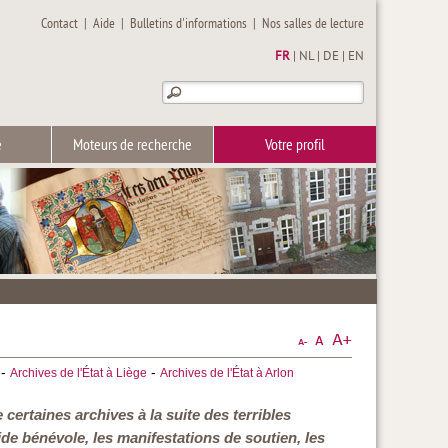
Contact
|
Aide
|
Bulletins d'informations
|
Nos salles de lecture
FR
|
NL
|
DE
|
EN
e
Moteurs de recherche
Votre profil
-
-
Archives de l'État à Liège
Archives de l'État à Arlon
certaines archives à la suite des terribles
ide bénévole, les manifestations de soutien, les