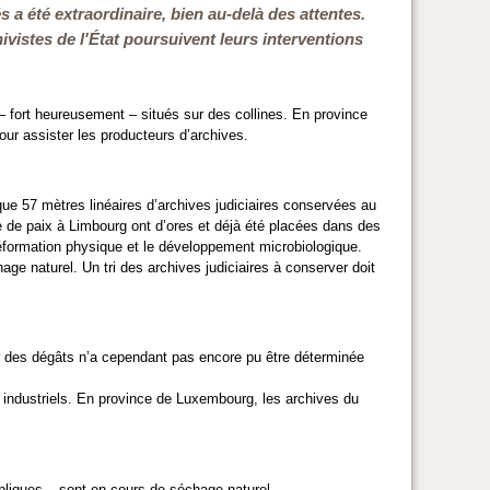
és a été extraordinaire, bien au-delà des attentes.
hivistes de l'État poursuivent leurs interventions
– fort heureusement – situés sur des collines. En province
our assister les producteurs d’archives.
que 57 mètres linéaires d’archives judiciaires conservées au
e de paix à Limbourg ont d’ores et déjà été placées dans des
 déformation physique et le développement microbiologique.
ge naturel. Un tri des archives judiciaires à conserver doit
r des dégâts n’a cependant pas encore pu être déterminée
industriels. En province de Luxembourg, les archives du
ubliques – sont en cours de séchage naturel.