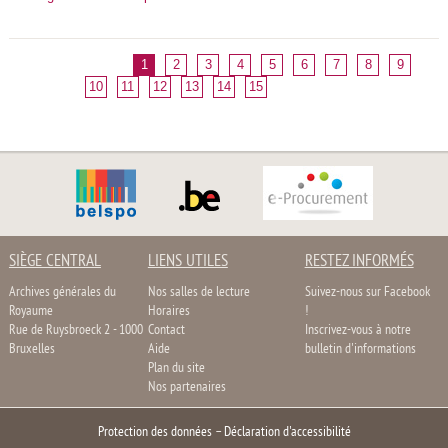
1
2
3
4
5
6
7
8
9
10
11
12
13
14
15
SIÈGE CENTRAL
LIENS UTILES
RESTEZ INFORMÉS
Archives générales du
Nos salles de lecture
Suivez-nous sur Facebook
Royaume
Horaires
!
Rue de Ruysbroeck 2 - 1000
Contact
Inscrivez-vous à notre
Bruxelles
Aide
bulletin d'informations
Plan du site
Nos partenaires
Protection des données
–
Déclaration d'accessibilité